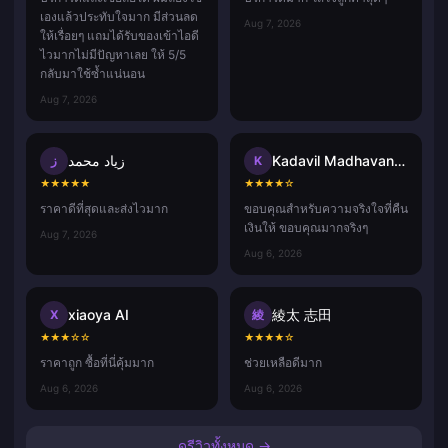
เองแล้วประทับใจมาก มีส่วนลด
Aug 7, 2026
ให้เรื่อยๆ แถมได้รับของเข้าไอดี
ไวมากไม่มีปัญหาเลย ให้ 5/5
กลับมาใช้ซ้ำแน่นอน
Aug 7, 2026
زياد محمد
Kadavil Madhavan Harikrishnan
ز
K
★
★
★
★
★
★
★
★
★
☆
ราคาดีที่สุดและส่งไวมาก
ขอบคุณสำหรับความจริงใจที่คืน
เงินให้ ขอบคุณมากจริงๆ
Aug 7, 2026
Aug 6, 2026
xiaoya AI
綾太 志田
X
綾
★
★
★
☆
☆
★
★
★
★
☆
ราคาถูก ซื้อที่นี่คุ้มมาก
ช่วยเหลือดีมาก
Aug 6, 2026
Aug 6, 2026
ดูรีวิวทั้งหมด →