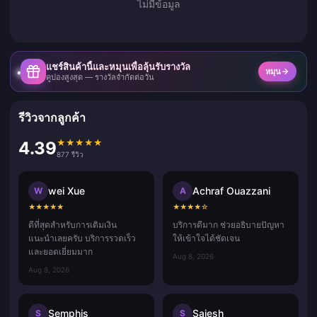
ไม่มีข้อมูล
แชร์สินค้านี้และหมุนเพื่อลุ้นรับรางวัล
หมุน
คูปองสูงสุด — รางวัลจำกัดต่อวัน
รีวิวจากลูกค้า
★
★
★
★
★
4.39
877 รีวิว
wei Xue
Achraf Ouazzani
W
A
★
★
★
★
★
★
★
★
★
☆
ดีที่สุดสำหรับการเติมเงิน
บริการดีมาก ช่วยอธิบายปัญหา
แนะนำเลยครับ บริการรวดเร็ว
ให้เข้าใจได้ชัดเจน
และยอดเยี่ยมมาก
Aug 8, 2026
Aug 8, 2026
Semphis
Sajesh
S
S