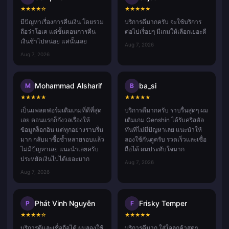
★
★
★
★
☆
★
★
★
★
★
มีปัญหาเรื่องการคืนเงิน โดยรวม
บริการดีมากครับ จะใช้บริการ
ถือว่าโอเค แต่ขั้นตอนการคืน
ต่อไปเรื่อยๆ มีเกมให้เลือกเยอะดี
เงินช้าไปหน่อย แค่นั้นเลย
Aug 7, 2026
Aug 7, 2026
Mohammad Alsharif
ba_si
M
B
★
★
★
★
★
★
★
★
★
★
เป็นแพลตฟอร์มเติมเกมที่ดีที่สุด
บริการดีมากครับ ราบรื่นสุดๆ ผม
เลย ตอนแรกก็กังวลเรื่องให้
เติมเกม Genshin ได้รับคริสตัล
ข้อมูลล็อกอิน แต่ทุกอย่างราบรื่น
ทันทีไม่มีปัญหาเลย แนะนำให้
มาก กลับมาซื้อซ้ำหลายรอบแล้ว
ลองใช้กันดูครับ รวดเร็วและเชื่อ
ไม่มีปัญหาเลย แนะนำเลยครับ
ถือได้ ผมประทับใจมาก
ประหยัดเงินไปได้เยอะมาก
Aug 7, 2026
Aug 7, 2026
Phát Vinh Nguyễn
Frisky Temper
P
F
★
★
★
★
☆
★
★
★
★
★
บริการดีและเชื่อถือได้ ผมลองใช้
บริการดีมาก ใส่ใจลูกค้าสุดๆ