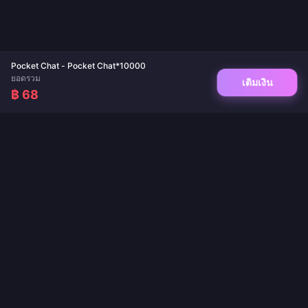
Pocket Chat - Pocket Chat*10000
ยอดรวม
เติมเงิน
฿ 68
จุดหมายปลายทางที่เชื่อถือได้สำหรับการเติมเกมและเติมเงินแอปไลฟ์สด ส่งไว ปลอดภัย
และรับประกันราคาที่ดีที่สุด
ติดตามเรา
·
·
·
·
เกี่ยวกับเรา
ติดต่อเรา
คำถามที่พบบ่อย
นโยบายการคืนสินค้า