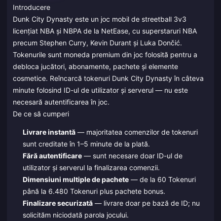
Introducere
Dunk City Dynasty este un joc mobil de streetball 3v3
licențiat NBA și NBPA de la NetEase, cu superstaruri NBA
precum Stephen Curry, Kevin Durant și Luka Dončić.
Tokenurile sunt moneda premium din joc folosită pentru a
debloca jucători, abonamente, pachete și elemente
cosmetice. Reîncarcă tokenuri Dunk City Dynasty în câteva
minute folosind ID-ul de utilizator și serverul — nu este
necesară autentificarea în joc.
De ce să cumperi
Livrare instantă
— majoritatea comenzilor de tokenuri
sunt creditate în 1–5 minute de la plată.
Fără autentificare
— sunt necesare doar ID-ul de
utilizator și serverul la finalizarea comenzii.
Dimensiuni multiple de pachete
— de la 60 Tokenuri
până la 6.480 Tokenuri plus pachete bonus.
Finalizare securizată
— livrare doar pe bază de ID; nu
solicităm niciodată parola jocului.