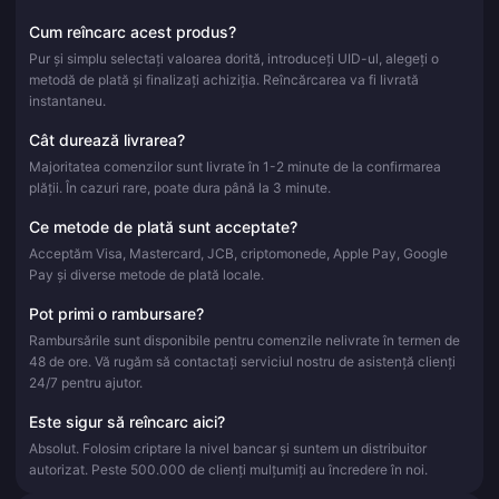
Cum reîncarc acest produs?
Pur și simplu selectați valoarea dorită, introduceți UID-ul, alegeți o
metodă de plată și finalizați achiziția. Reîncărcarea va fi livrată
instantaneu.
Cât durează livrarea?
Majoritatea comenzilor sunt livrate în 1-2 minute de la confirmarea
plății. În cazuri rare, poate dura până la 3 minute.
Ce metode de plată sunt acceptate?
Acceptăm Visa, Mastercard, JCB, criptomonede, Apple Pay, Google
Pay și diverse metode de plată locale.
Pot primi o rambursare?
Rambursările sunt disponibile pentru comenzile nelivrate în termen de
48 de ore. Vă rugăm să contactați serviciul nostru de asistență clienți
24/7 pentru ajutor.
Este sigur să reîncarc aici?
Absolut. Folosim criptare la nivel bancar și suntem un distribuitor
autorizat. Peste 500.000 de clienți mulțumiți au încredere în noi.