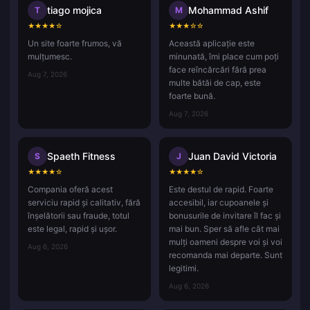
tiago mojica
Mohammad Ashif
T
M
★
★
★
★
☆
★
★
★
☆
☆
Un site foarte frumos, vă
Această aplicație este
mulțumesc.
minunată, îmi place cum poți
face reîncărcări fără prea
Aug 7, 2026
multe bătăi de cap, este
foarte bună.
Aug 7, 2026
Spaeth Fitness
Juan David Victoria
S
J
★
★
★
★
☆
★
★
★
★
☆
Compania oferă acest
Este destul de rapid. Foarte
serviciu rapid și calitativ, fără
accesibil, iar cupoanele și
înșelătorii sau fraude, totul
bonusurile de invitare îl fac și
este legal, rapid și ușor.
mai bun. Sper să afle cât mai
mulți oameni despre voi și voi
Aug 6, 2026
recomanda mai departe. Sunt
legitimi.
Aug 6, 2026