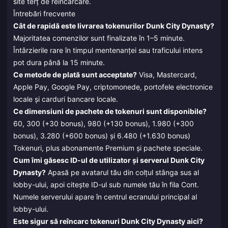
site terț de reîncărcare.
Întrebări frecvente
Cât de rapidă este livrarea tokenurilor Dunk City Dynasty?
Majoritatea comenzilor sunt finalizate în 1–5 minute.
Întârzierile rare în timpul mentenanței sau traficului intens
pot dura până la 15 minute.
Ce metode de plată sunt acceptate?
Visa, Mastercard,
Apple Pay, Google Pay, criptomonede, portofele electronice
locale și carduri bancare locale.
Ce dimensiuni de pachete de tokenuri sunt disponibile?
60, 300 (+30 bonus), 980 (+130 bonus), 1.980 (+300
bonus), 3.280 (+600 bonus) și 6.480 (+1.630 bonus)
Tokenuri, plus abonamente Premium și pachete speciale.
Cum îmi găsesc ID-ul de utilizator și serverul Dunk City
Dynasty?
Apasă pe avatarul tău din colțul stânga sus al
lobby-ului, apoi citește ID-ul sub numele tău în fila Cont.
Numele serverului apare în centrul ecranului principal al
lobby-ului.
Este sigur să reîncarc tokenuri Dunk City Dynasty aici?