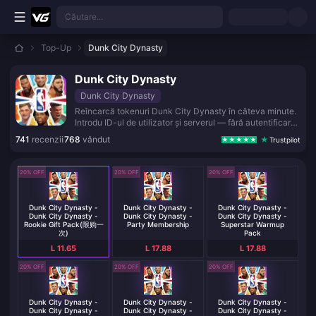
Treci la conținutul principal
Căutare...
Top-Up
Dunk City Dynasty
Dunk City Dynasty
Dunk City Dynasty
Reîncarcă tokenuri Dunk City Dynasty în câteva minute.
Introdu ID-ul de utilizator și serverul — fără autentificare.
Pachete de la 60 la 6.480 Tokenuri.
741
recenzii
768
vândut
Trustpilot
20% OFF
20% OFF
20% OFF
Dunk City Dynasty -
Dunk City Dynasty -
Dunk City Dynasty -
Dunk City Dynasty -
Dunk City Dynasty -
Dunk City Dynasty -
Rookie Gift Pack(限购一
Party Membership
Superstar Warmup
次)
Pack
L 11.65
L 17.88
L 17.88
20% OFF
20% OFF
20% OFF
Dunk City Dynasty -
Dunk City Dynasty -
Dunk City Dynasty -
Dunk City Dynasty -
Dunk City Dynasty -
Dunk City Dynasty -