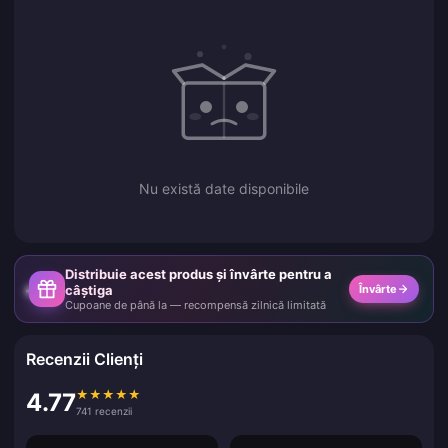
Nu există date disponibile
Distribuie acest produs și învârte pentru a
câștiga
Învârte
Cupoane de până la — recompensă zilnică limitată
Recenzii Clienți
★
★
★
★
★
4.77
741 recenzii