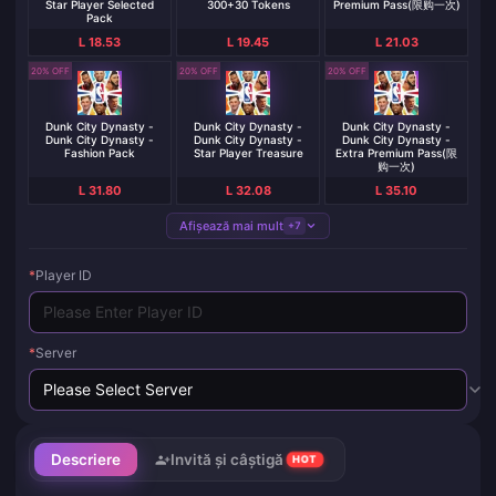
Star Player Selected
300+30 Tokens
Premium Pass(限购一次)
Pack
L 18.53
L 19.45
L 21.03
20% OFF
20% OFF
20% OFF
Dunk City Dynasty -
Dunk City Dynasty -
Dunk City Dynasty -
Dunk City Dynasty -
Dunk City Dynasty -
Dunk City Dynasty -
Fashion Pack
Star Player Treasure
Extra Premium Pass(限
购一次)
L 31.80
L 32.08
L 35.10
Afișează mai mult
+7
*
Player ID
*
Server
Descriere
Invită și câștigă
HOT