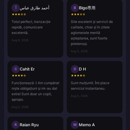
أحمد طارق عباس
Bigo専用
أ
B
★
★
★
☆
☆
★
★
★
☆
☆
Totul perfect, tranzacție
Site excelent și servicii de
rapidă, comunicare
calitate, chiar și în zilele
excelentă.
aglomerate merită
așteptarea, sunt foarte
Aug 6, 2026
prietenoși.
Aug 5, 2026
Cahit Er
D H
C
D
★
★
★
★
☆
★
★
★
★
☆
Funcționează :) Am cumpărat
Sunt mulțumit. Îmi place
niște obligațiuni și mi-au dat
serviciul instantaneu.
extra! Sunt doar un copil,
Aug 5, 2026
apropo.
Aug 5, 2026
Raian Ryu
Memo A
R
M