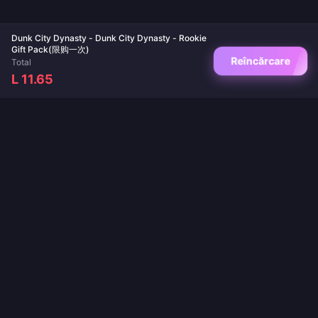
Dunk City Dynasty - Dunk City Dynasty - Rookie
Gift Pack(限购一次)
Reîncărcare
Total
L 11.65
Destinația ta de încredere pentru reîncărcări de jocuri și aplicații live. Livrare
instantanee, plăți securizate și cele mai bune prețuri garantate.
URMĂREȘTE-NE
·
·
·
·
Despre noi
Contactează-ne
Întrebări frecvente
Politica de retur
·
·
·
Politica de Livrare
Politica AML
Politica de confidențialitate