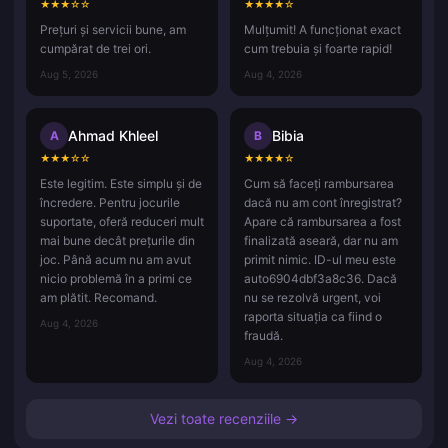
★
★
★
☆
☆
★
★
★
★
☆
Prețuri și servicii bune, am
Mulțumit! A funcționat exact
cumpărat de trei ori.
cum trebuia și foarte rapid!
Aug 5, 2026
Aug 4, 2026
Ahmad Khleel
Bibia
A
B
★
★
★
☆
☆
★
★
★
★
☆
Este legitim. Este simplu și de
Cum să faceți rambursarea
încredere. Pentru jocurile
dacă nu am cont înregistrat?
suportate, oferă reduceri mult
Apare că rambursarea a fost
mai bune decât prețurile din
finalizată aseară, dar nu am
joc. Până acum nu am avut
primit nimic. ID-ul meu este
nicio problemă în a primi ce
auto6904dbf3a8c36. Dacă
am plătit. Recomand.
nu se rezolvă urgent, voi
raporta situația ca fiind o
Aug 4, 2026
fraudă.
Aug 4, 2026
Vezi toate recenziile →