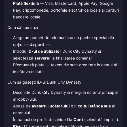
Plată flexibilă
— Visa, Mastercard, Apple Pay, Google
Pay, criptomonede, portofele electronice locale și carduri
bancare locale.
Cum să comanzi
Alege un pachet de tokenuri sau un pachet special din
opțiunile disponibile.
Introdu
ID-ul de utilizator
Dunk City Dynasty și
selectează
serverul
la finalizarea comenzii.
Efectuează plata — tokenurile sunt creditate în contul tău
în câteva minute.
Cum să găsești ID-ul Dunk City Dynasty
Deschide Dunk City Dynasty și mergi la ecranul principal
al lobby-ului.
Apasă pe
avatarul jucătorului
din
colțul stânga sus
al
ecranului.
În panoul de profil, deschide fila
Cont
(selectată implicit).
ID-ul
tău apare sub numele jucătorului — apasă pe