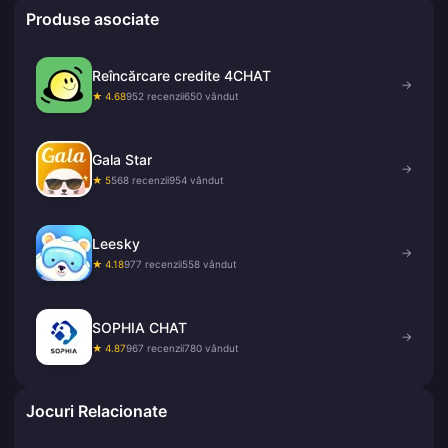
Produse asociate
Reîncărcare credite 4CHAT
→
★ 4.68
952 recenzii
650 vândut
Gala Star
→
★ 5
568 recenzii
954 vândut
Leesky
→
★ 4.18
977 recenzii
558 vândut
SOPHIA CHAT
→
★ 4.87
967 recenzii
780 vândut
Jocuri Relacionate