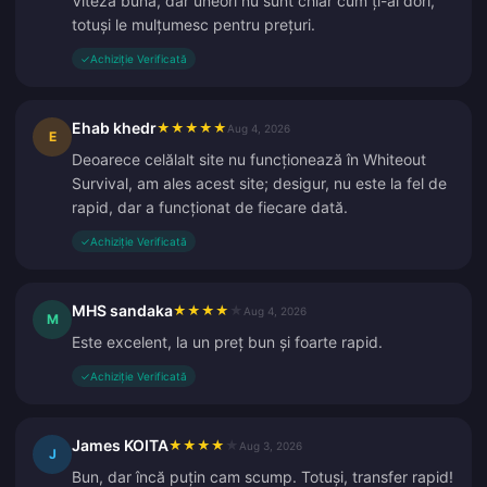
Viteză bună, dar uneori nu sunt chiar cum ți-ai dori,
totuși le mulțumesc pentru prețuri.
✓
Achiziție Verificată
Ehab khedr
★
★
★
★
★
Aug 4, 2026
E
Deoarece celălalt site nu funcționează în Whiteout
Survival, am ales acest site; desigur, nu este la fel de
rapid, dar a funcționat de fiecare dată.
✓
Achiziție Verificată
MHS sandaka
★
★
★
★
★
Aug 4, 2026
M
Este excelent, la un preț bun și foarte rapid.
✓
Achiziție Verificată
James KOITA
★
★
★
★
★
Aug 3, 2026
J
Bun, dar încă puțin cam scump. Totuși, transfer rapid!