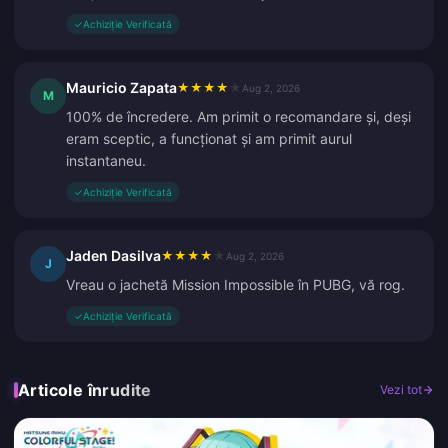
✓
Achiziție Verificată
Mauricio Zapata
★
★
★
★
★
Aug 2, 2026
M
100% de încredere. Am primit o recomandare și, deși
eram sceptic, a funcționat și am primit aurul
instantaneu.
✓
Achiziție Verificată
Jaden Dasilva
★
★
★
★
★
Aug 2, 2026
J
Vreau o jachetă Mission Impossible în PUBG, vă rog.
✓
Achiziție Verificată
Articole înrudite
Vezi tot