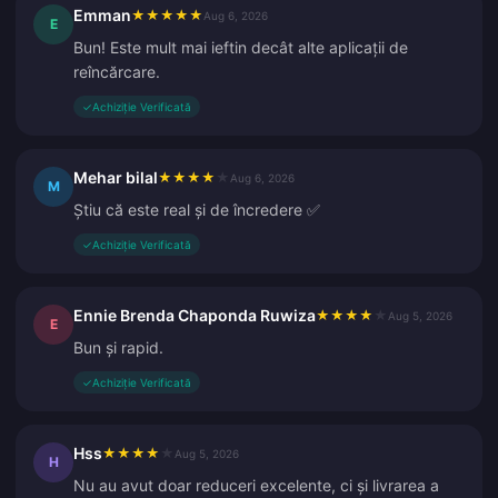
Emman
★
★
★
★
★
Aug 6, 2026
E
Bun! Este mult mai ieftin decât alte aplicații de
reîncărcare.
✓
Achiziție Verificată
Mehar bilal
★
★
★
★
★
Aug 6, 2026
M
Știu că este real și de încredere ✅
✓
Achiziție Verificată
Ennie Brenda Chaponda Ruwiza
★
★
★
★
★
Aug 5, 2026
E
Bun și rapid.
✓
Achiziție Verificată
Hss
★
★
★
★
★
Aug 5, 2026
H
Nu au avut doar reduceri excelente, ci și livrarea a