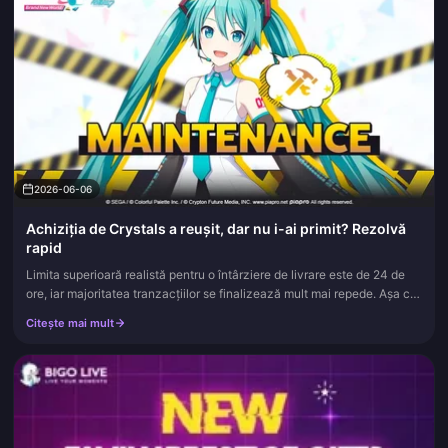
2026-06-06
Achiziția de Crystals a reușit, dar nu i-ai primit? Rezolvă
rapid
Limita superioară realistă pentru o întârziere de livrare este de 24 de
ore, iar majoritatea tranzacțiilor se finalizează mult mai repede. Așa că,
înainte de a face ceva ce vei regreta: nu cumpăra...
Citește mai mult