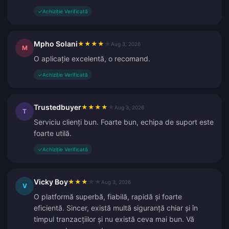
✓
Achiziție Verificată
Mpho Solani
★
★
★
★
★
Aug 3, 2026
M
O aplicație excelentă, o recomand.
✓
Achiziție Verificată
Trustedbuyer
★
★
★
★
★
Aug 3, 2026
T
Serviciu clienți bun. Foarte bun, echipa de suport este
foarte utilă.
✓
Achiziție Verificată
Vicky Boy
★
★
★
★
★
Aug 3, 2026
V
O platformă superbă, fiabilă, rapidă și foarte
eficientă. Sincer, există multă siguranță chiar și în
timpul tranzacțiilor și nu există ceva mai bun. Vă