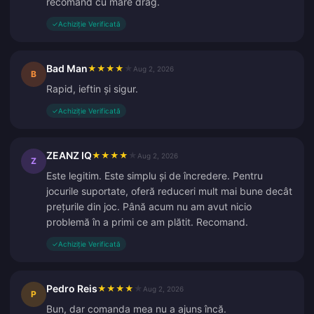
recomand cu mare drag.
✓
Achiziție Verificată
Bad Man
★
★
★
★
★
Aug 2, 2026
B
Rapid, ieftin și sigur.
✓
Achiziție Verificată
ZEANZ IQ
★
★
★
★
★
Aug 2, 2026
Z
Este legitim. Este simplu și de încredere. Pentru
jocurile suportate, oferă reduceri mult mai bune decât
prețurile din joc. Până acum nu am avut nicio
problemă în a primi ce am plătit. Recomand.
✓
Achiziție Verificată
Pedro Reis
★
★
★
★
★
Aug 2, 2026
P
Bun, dar comanda mea nu a ajuns încă.