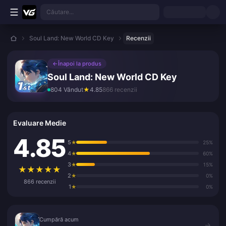
Treci la conținutul principal
Căutare...
Soul Land: New World CD Key
Recenzii
←
Înapoi la produs
Soul Land: New World CD Key
804 Vândut
★
4.85
866 recenzii
Evaluare Medie
4.85
5
★
25%
4
★
60%
3
★
15%
★
★
★
★
★
2
★
0%
866 recenzii
1
★
0%
Cumpără acum
Cumpără acum
→