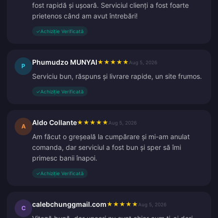
fost rapidă și ușoară. Serviciul clienți a fost foarte
prietenos când am avut întrebări!
✓
Achiziție Verificată
Phumudzo MUNYAI
★
★
★
★
★
Aug 5, 2026
P
Serviciu bun, răspuns și livrare rapide, un site frumos.
✓
Achiziție Verificată
Aldo Collante
★
★
★
★
★
Aug 5, 2026
A
Am făcut o greșeală la cumpărare și mi-am anulat
comanda, dar serviciul a fost bun și sper să îmi
primesc banii înapoi.
✓
Achiziție Verificată
calebchunggmail.com
★
★
★
★
★
Aug 5, 2026
C