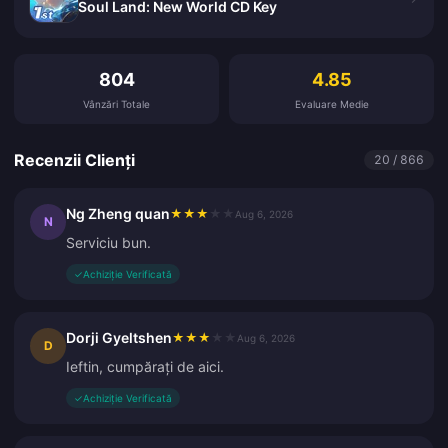
Soul Land: New World CD Key
Recenzii Clienți
804
4.85
Vânzări Totale
Evaluare Medie
Recenzii Clienți
20 / 866
Ng Zheng quan
★
★
★
★
★
Aug 6, 2026
N
Serviciu bun.
✓
Achiziție Verificată
Dorji Gyeltshen
★
★
★
★
★
Aug 6, 2026
D
Ieftin, cumpărați de aici.
✓
Achiziție Verificată