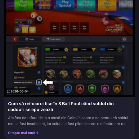
2026-06-04
Cum să reîncarci fise în 8 Ball Pool când soldul din
cadouri se epuizează
Am fost dat afară de la o masă din Cairo în seara asta pentru că soldul
meu a fost insuficient, iar soluția a fost plictisitoare: o reîncărcare reală
de fise prin magazinul din joc. Dacă faci asta,...
Citește mai mult