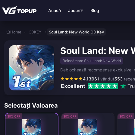
Treci la conținutul principal
Acasă
Jocuri
Blog
▼
Home
CDKEY
Soul Land: New World CD Key
Soul Land: New 
Reîncărcare Soul Land: New World
Deblochează recompense exclusive, mon
★
★
★
★
★
4.13
961
vândut
553
recen
Excellent
Tru
Selectați Valoarea
30% OFF
30% OFF
30% OFF