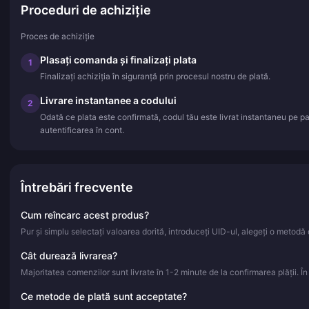
Proceduri de achiziție
Proces de achiziție
Plasați comanda și finalizați plata
1
Finalizați achiziția în siguranță prin procesul nostru de plată.
Livrare instantanee a codului
2
Odată ce plata este confirmată, codul tău este livrat instantaneu pe pa
autentificarea în cont.
Întrebări frecvente
Cum reîncarc acest produs?
Pur și simplu selectați valoarea dorită, introduceți UID-ul, alegeți o metodă d
Cât durează livrarea?
Majoritatea comenzilor sunt livrate în 1-2 minute de la confirmarea plății. Î
Ce metode de plată sunt acceptate?