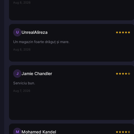
Aug 8, 2026
UnrealAlireza
U
★
★
★
★
★
Un magazin foarte drăguț și mare.
Aug 8, 2026
Jamie Chandler
J
★
★
★
★
☆
Serviciu bun.
Aug 7, 2026
Mohamed Kandel
M
★
★
★
★
☆