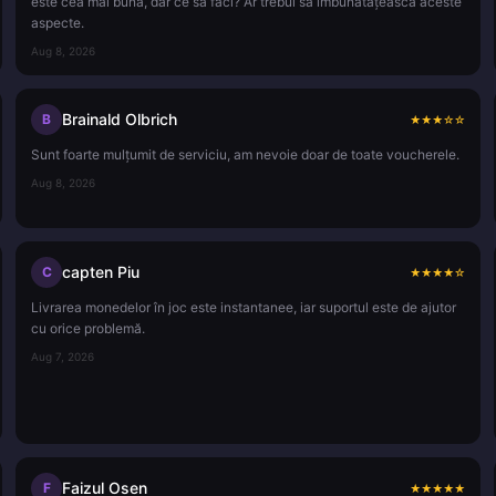
este cea mai bună, dar ce să faci? Ar trebui să îmbunătățească aceste
aspecte.
Aug 8, 2026
Brainald Olbrich
B
★
★
★
☆
☆
Sunt foarte mulțumit de serviciu, am nevoie doar de toate voucherele.
Aug 8, 2026
capten Piu
C
★
★
★
★
☆
Livrarea monedelor în joc este instantanee, iar suportul este de ajutor
cu orice problemă.
Aug 7, 2026
Faizul Osen
F
★
★
★
★
★