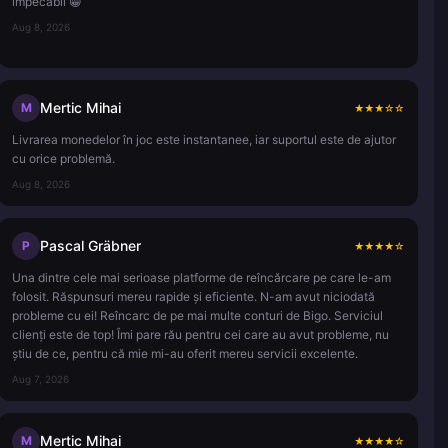
impecabil 😁
Aug 8, 2026
Mertic Mihai
M
★
★
★
☆
☆
Livrarea monedelor în joc este instantanee, iar suportul este de ajutor
cu orice problemă.
Aug 8, 2026
Pascal Gräbner
P
★
★
★
★
☆
Una dintre cele mai serioase platforme de reîncărcare pe care le-am
folosit. Răspunsuri mereu rapide și eficiente. N-am avut niciodată
probleme cu ei! Reîncarc de pe mai multe conturi de Bigo. Serviciul
clienți este de top! Îmi pare rău pentru cei care au avut probleme, nu
știu de ce, pentru că mie mi-au oferit mereu servicii excelente.
Aug 7, 2026
Mertic Mihai
M
★
★
★
★
☆