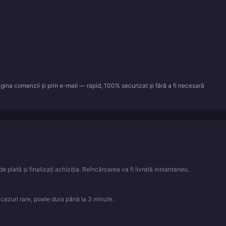
gina comenzii și prin e-mail — rapid, 100% securizat și fără a fi necesară
e plată și finalizați achiziția. Reîncărcarea va fi livrată instantaneu.
n cazuri rare, poate dura până la 3 minute.