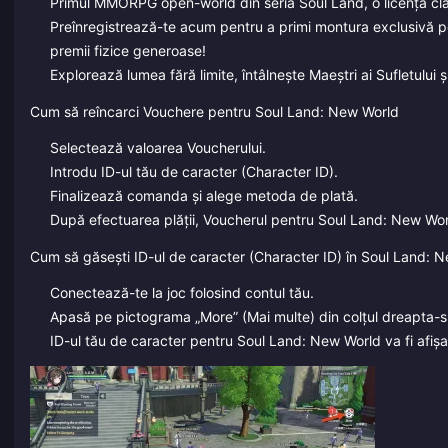
Primul MMORPG open-world din seria Soul Land, o licență clasi
Preînregistrează-te acum pentru a primi montura exclusivă p
premii fizice generoase!
Explorează lumea fără limite, întâlnește Maeștri ai Sufletului 
Cum să reîncarci Vouchere pentru Soul Land: New World
Selectează valoarea Voucherului.
Introdu ID-ul tău de caracter (Character ID).
Finalizează comanda și alege metoda de plată.
După efectuarea plății, Voucherul pentru Soul Land: New World 
Cum să găsești ID-ul de caracter (Character ID) în Soul Land: 
Conectează-te la joc folosind contul tău.
Apasă pe pictograma „More” (Mai multe) din colțul dreapta-sus
ID-ul tău de caracter pentru Soul Land: New World va fi afișa