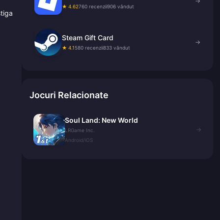
→
★ 4.62
760 recenzii
906 vândut
tiga
Steam Gift Card
→
★ 4.1
580 recenzii
833 vândut
Jocuri Relacionate
Soul Land: New World
→
LRGame Inc.
Android/iOS