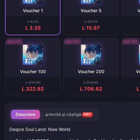
Voucher 1
Voucher 5
V
L 4.23
L 20.76
L 3.25
L 15.97
30% OFF
30% OFF
30% OFF
Voucher 100
Voucher 200
V
L 419.80
L 918.60
L 322.92
L 706.62
L
Descriere
Invită și câștigă
HOT
Despre Soul Land: New World