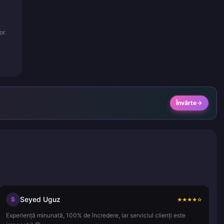
or.
Învârte
Seyed Uguz
S
★
★
★
★
☆
Experiență minunată, 100% de încredere, iar serviciul clienți este