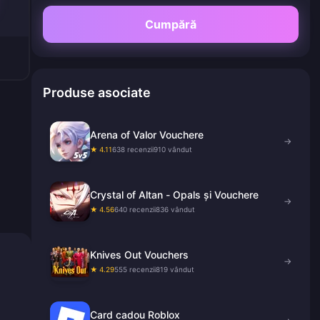
Cumpără
Produse asociate
Arena of Valor Vouchere
→
★ 4.11
638 recenzii
910 vândut
Crystal of Altan - Opals și Vouchere
→
★ 4.56
640 recenzii
836 vândut
Knives Out Vouchers
→
★ 4.29
555 recenzii
819 vândut
Card cadou Roblox