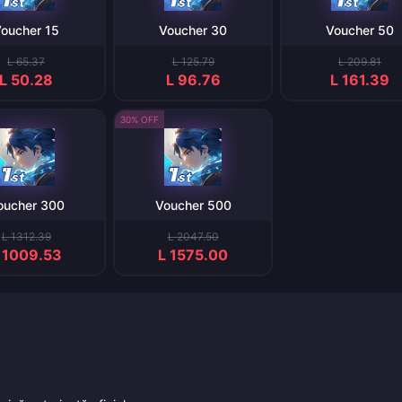
oucher 15
Voucher 30
Voucher 50
L 65.37
L 125.79
L 209.81
L 50.28
L 96.76
L 161.39
30% OFF
oucher 300
Voucher 500
L 1312.39
L 2047.50
 1009.53
L 1575.00