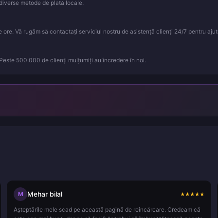
iverse metode de plată locale.
ore. Vă rugăm să contactați serviciul nostru de asistență clienți 24/7 pentru ajut
 Peste 500.000 de clienți mulțumiți au încredere în noi.
Mehar bilal
M
★
★
★
★
★
Așteptările mele scad pe această pagină de reîncărcare. Credeam că