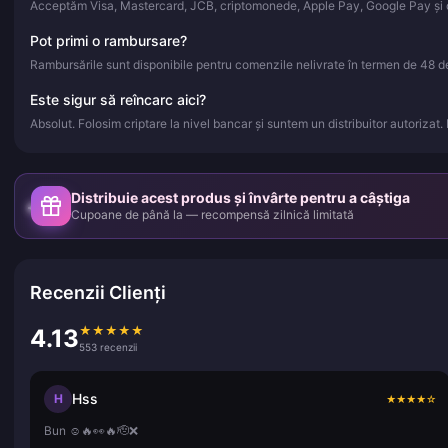
Acceptăm Visa, Mastercard, JCB, criptomonede, Apple Pay, Google Pay și d
Pot primi o rambursare?
Rambursările sunt disponibile pentru comenzile nelivrate în termen de 48 de 
Este sigur să reîncarc aici?
Absolut. Folosim criptare la nivel bancar și suntem un distribuitor autorizat.
Distribuie acest produs și învârte pentru a câștiga
Cupoane de până la — recompensă zilnică limitată
Recenzii Clienți
★
★
★
★
★
4.13
553 recenzii
Hss
H
★
★
★
★
☆
Bun ☺️🔥👀🔥🫡❌