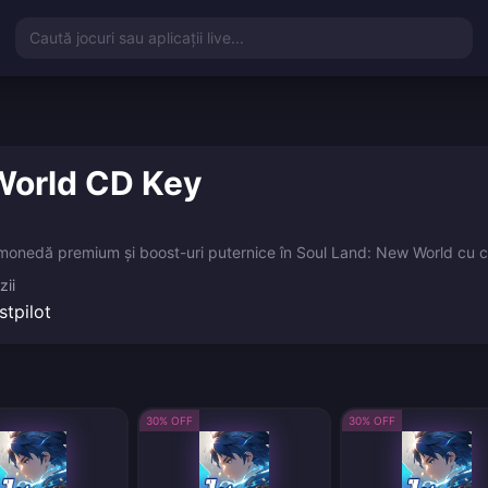
Caută jocuri sau aplicații live...
World CD Key
edă premium și boost-uri puternice în Soul Land: New World cu coduri
zii
stpilot
30% OFF
30% OFF