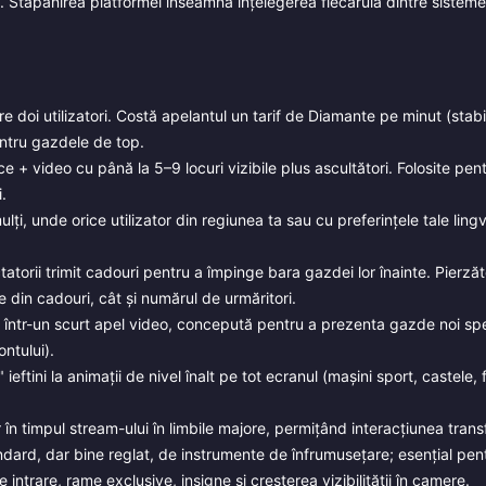
te. Stăpânirea platformei înseamnă înțelegerea fiecăruia dintre sistem
e doi utilizatori. Costă apelantul un tarif de Diamante pe minut (stabil
entru gazdele de top.
 video cu până la 5–9 locuri vizibile plus ascultători. Folosite pentr
.
i, unde orice utilizator din regiunea ta sau cu preferințele tale lingv
rii trimit cadouri pentru a împinge bara gazdei lor înainte. Pierzăt
e din cadouri, cât și numărul de urmăritori.
într-un scurt apel video, concepută pentru a prezenta gazde noi spe
ontului).
ieftini la animații de nivel înalt pe tot ecranul (mașini sport, castele, 
n timpul stream-ului în limbile majore, permițând interacțiunea transf
ard, dar bine reglat, de instrumente de înfrumusețare; esențial pen
 intrare, rame exclusive, insigne și creșterea vizibilității în camere.