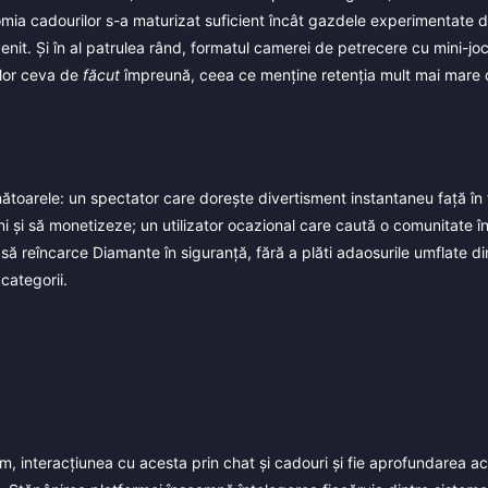
omia cadourilor s-a maturizat suficient încât gazdele experimentate 
enit. Și în al patrulea rând, formatul camerei de petrecere cu mini-joc
ilor ceva de
făcut
împreună, ceea ce menține retenția mult mai mare
toarele: un spectator care dorește divertisment instantaneu față în f
i și să monetizeze; un utilizator ocazional care caută o comunitate î
ă reîncarce Diamante în siguranță, fără a plăti adaosurile umflate di
categorii.
, interacțiunea cu acesta prin chat și cadouri și fie aprofundarea ac