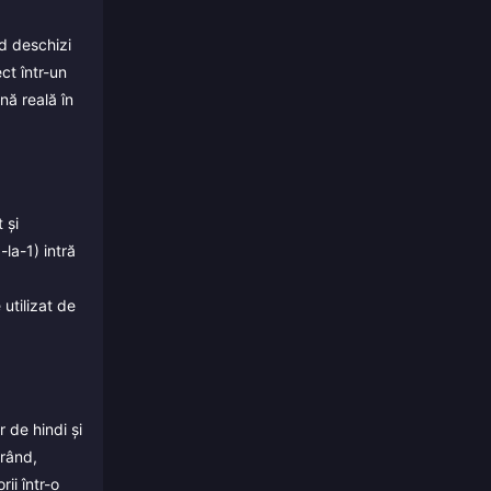
nd deschizi
ct într-un
nă reală în
 și
la-1) intră
utilizat de
 de hindi și
 rând,
ii într-o