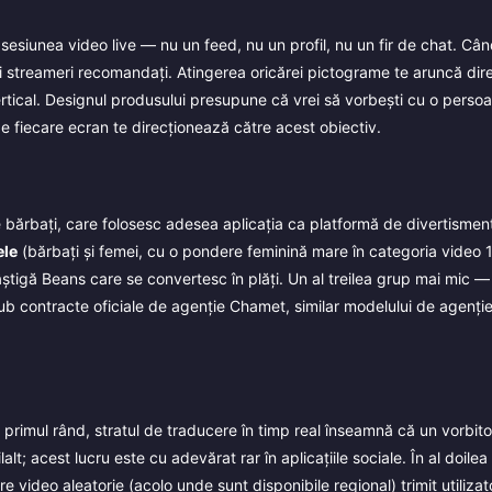
 sesiunea video live — nu un feed, nu un profil, nu un fir de chat. Câ
și streameri recomandați. Atingerea oricărei pictograme te aruncă dire
vertical. Designul produsului presupune că vrei să vorbești cu o persoa
e fiecare ecran te direcționează către acest obiectiv.
 bărbați, care folosesc adesea aplicația ca platformă de divertisment
le
(bărbați și femei, cu o pondere feminină mare în categoria video 1-
âștigă Beans care se convertesc în plăți. Un al treilea grup mai mic —
b contracte oficiale de agenție Chamet, similar modelului de agenție 
rimul rând, stratul de traducere în timp real înseamnă că un vorbitor
lt; acest lucru este cu adevărat rar în aplicațiile sociale. În al doilea
e video aleatorie (acolo unde sunt disponibile regional) trimit utilizator