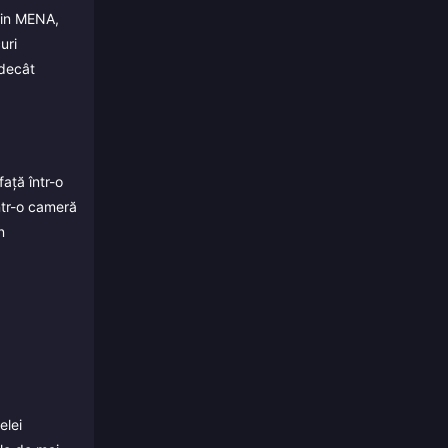
din MENA,
uri
 decât
ață într-o
ntr-o cameră
n
elei