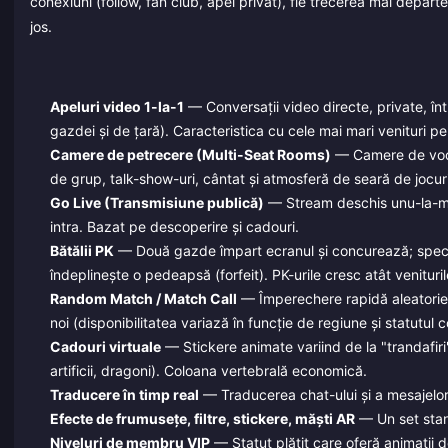
conexiuni (follow, fan club, apel privat), fie trecerea mai depar
jos.
Apeluri video 1-la-1
— Conversații video directe, private, într
gazdei și de țară). Caracteristica cu cele mai mari venituri p
Camere de petrecere (Multi-Seat Rooms)
— Camere de voce +
de grup, talk-show-uri, cântat și atmosferă de seară de jocuri
Go Live (Transmisiune publică)
— Stream deschis unu-la-mulț
intra. Bazat pe descoperire și cadouri.
Bătălii PK
— Două gazde împart ecranul și concurează; spectato
îndeplinește o pedeapsă (forfeit). PK-urile cresc atât venituril
Random Match / Match Call
— Împerechere rapidă aleatorie 
noi (disponibilitatea variază în funcție de regiune și statutul c
Cadouri virtuale
— Stickere animate variind de la "trandafiri" 
artificii, dragoni). Coloana vertebrală economică.
Traducere în timp real
— Traducerea chat-ului și a mesajelor î
Efecte de frumusețe, filtre, stickere, măști AR
— Un set stand
Niveluri de membru VIP
— Statut plătit care oferă animații de