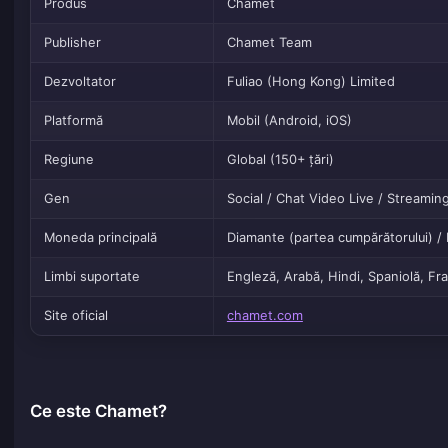
Produs
Chamet
Publisher
Chamet Team
Dezvoltator
Fuliao (Hong Kong) Limited
Platformă
Mobil (Android, iOS)
Regiune
Global (150+ țări)
Gen
Social / Chat Video Live / Streamin
Moneda principală
Diamante (partea cumpărătorului) /
Limbi suportate
Engleză, Arabă, Hindi, Spaniolă, Fr
Site oficial
chamet.com
Ce este Chamet?