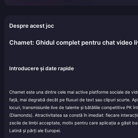
Despre acest joc
Chamet: Ghidul complet pentru chat video li
Introducere și date rapide
Chamet este una dintre cele mai active platforme sociale de video l
față, mai degrabă decât pe fluxuri de text sau clipuri scurte. A
locuri, transmisiunile live de talente și bătăliile competitive P
(Diamonds). Atractivitatea sa constă în imediat: fiecare interacț
zecile de limbi acceptate, motiv pentru care aplicația a găsit ba
Latină și părți ale Europei.