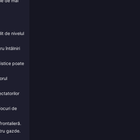
ele de mai
it de nivelul
u întâlniri
istice poate
orul
ctatorilor
focuri de
rontalieră.
tru gazde.