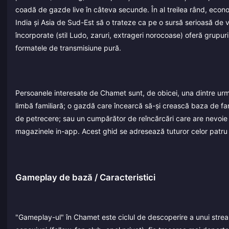
coadă de gazde live în câteva secunde. În al treilea rând, econ
India și Asia de Sud-Est să o trateze ca pe o sursă serioasă de v
încorporate (stil Ludo, zaruri, extrageri norocoase) oferă grupur
formatele de transmisiune pură.
Persoanele interesate de Chamet sunt, de obicei, una dintre urmă
limbă familiară; o gazdă care încearcă să-și crească baza de fan
de petrecere; sau un cumpărător de reîncărcări care are nevoie s
magazinele in-app. Acest ghid se adresează tuturor celor patru 
Gameplay de bază / Caracteristici
"Gameplay-ul" în Chamet este ciclul de descoperire a unui stream