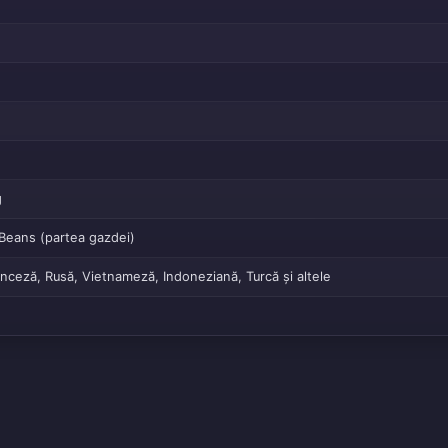
g
 Beans (partea gazdei)
anceză, Rusă, Vietnameză, Indoneziană, Turcă și altele