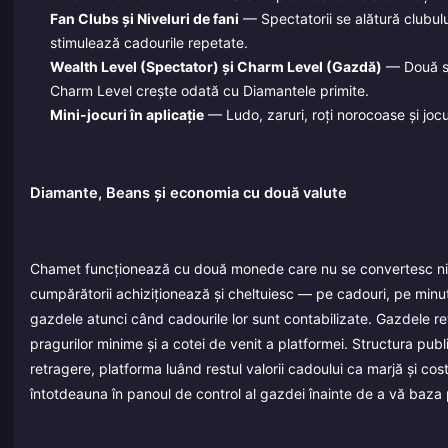
Fan Clubs și Niveluri de fani
— Spectatorii se alătură clubulu
stimulează cadourile repetate.
Wealth Level (Spectator) și Charm Level (Gazdă)
— Două sc
Charm Level crește odată cu Diamantele primite.
Mini-jocuri în aplicație
— Ludo, zaruri, roți norocoase și jocu
Diamante, Beans și economia cu două valute
Chamet funcționează cu două monede care nu se convertesc niciod
cumpărătorii achiziționează și cheltuiesc — pe cadouri, pe minute
gazdele atunci când cadourile lor sunt contabilizate. Gazdele r
pragurilor minime și a cotei de venit a platformei. Structura publ
retragere, platforma luând restul valorii cadoului ca marjă și cos
întotdeauna în panoul de control al gazdei înainte de a vă baza