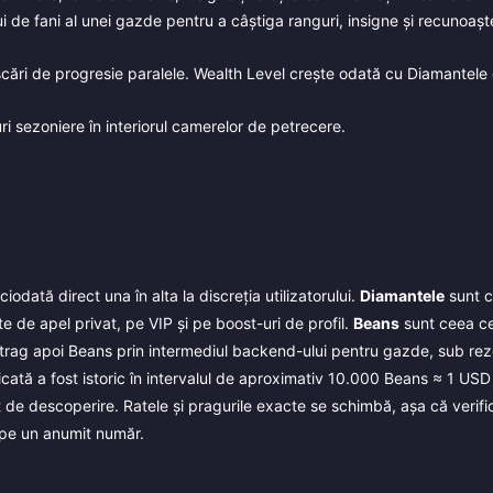
i de fani al unei gazde pentru a câștiga ranguri, insigne și recunoașt
ări de progresie paralele. Wealth Level crește odată cu Diamantele c
ri sezoniere în interiorul camerelor de petrecere.
ată direct una în alta la discreția utilizatorului.
Diamantele
sunt c
 de apel privat, pe VIP și pe boost-uri de profil.
Beans
sunt ceea c
etrag apoi Beans prin intermediul backend-ului pentru gazde, sub re
icată a fost istoric în intervalul de aproximativ 10.000 Beans ≈ 1 USD
t de descoperire. Ratele și pragurile exacte se schimbă, așa că verifi
 pe un anumit număr.