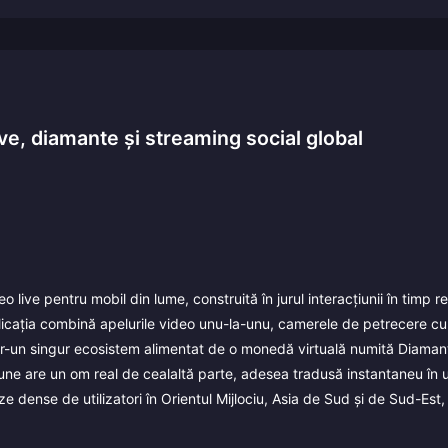
ve, diamante și streaming social global
ive pentru mobil din lume, construită în jurul interacțiunii în timp rea
plicația combină apelurile video unu-la-unu, camerele de petrecere c
K într-un singur ecosistem alimentat de o monedă virtuală numită Diaman
iune are un om real de cealaltă parte, adesea tradusă instantaneu în 
ze dense de utilizatori în Orientul Mijlociu, Asia de Sud și de Sud-Est