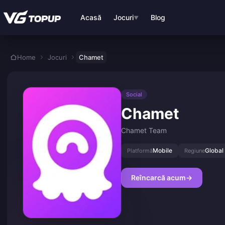
Treci la conținutul principal
Acasă
Jocuri
Blog
▼
Home
Jocuri
Chamet
Social
Chamet
Chamet Team
Mobile
Global
Platformă
Regiune
Reîncarcă acum
→