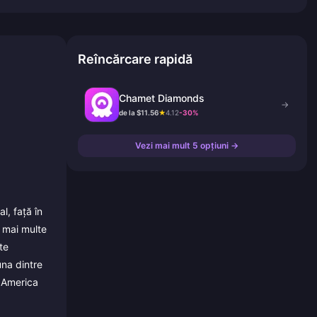
Reîncărcare rapidă
Chamet Diamonds
→
de la $11.56
★
4.12
-30%
Vezi mai mult 5 opțiuni →
l, față în
u mai multe
te
una dintre
, America