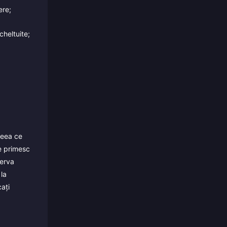
ere;
heltuite;
eea ce
e primesc
zerva
 la
cați