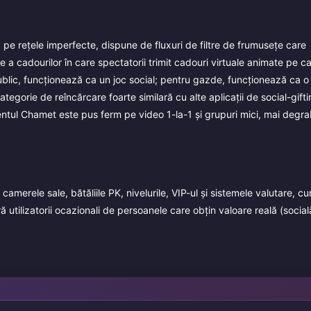
 pe rețele imperfecte, dispune de fluxuri de filtre de frumusețe care
cadourilor în care spectatorii trimit cadouri virtuale animate pe c
 public, funcționează ca un joc social; pentru gazde, funcționează ca 
egorie de reîncărcare foarte similară cu alte aplicații de social-gifti
ntul Chamet este pus ferm pe video 1-la-1 și grupuri mici, mai degr
merele sale, bătăliile PK, nivelurile, VIP-ul și sistemele valutare, c
ă utilizatorii ocazionali de persoanele care obțin valoare reală (socia