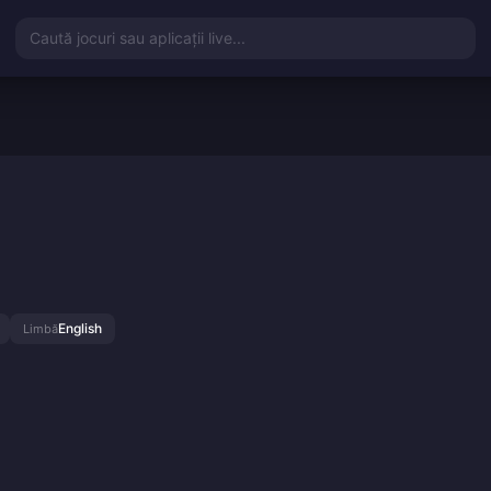
Caută jocuri sau aplicații live...
English
Limbă