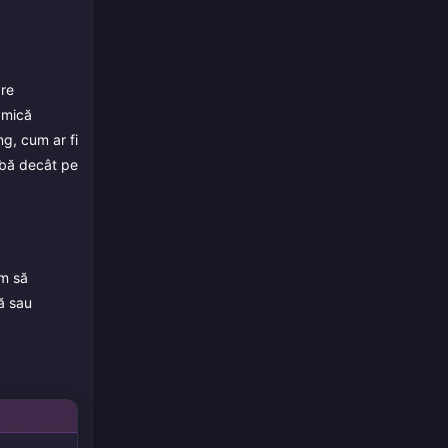
are
o mică
ng, cum ar fi
abă decât pe
um să
lă sau