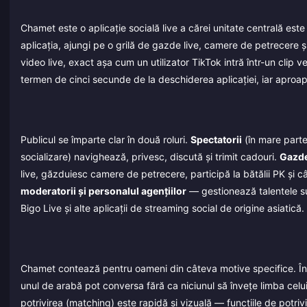
Chamet este o aplicație socială live a cărei unitate centrală este
aplicația, ajungi pe o grilă de gazde live, camere de petrecere 
video live, exact așa cum un utilizator TikTok intră într-un clip 
termen de cinci secunde de la deschiderea aplicației, iar aproap
Publicul se împarte clar în două roluri.
Spectatorii
(în mare parte
socializare) navighează, privesc, discută și trimit cadouri.
Gazde
live, găzduiesc camere de petrecere, participă la bătălii PK și c
moderatorii și personalul agențiilor
— gestionează talentele su
Bigo Live și alte aplicații de streaming social de origine asiatică.
Chamet contează pentru oameni din câteva motive specifice. În p
unul de arabă pot conversa fără ca niciunul să învețe limba celuila
potrivirea (matching) este rapidă și vizuală — funcțiile de potrivir