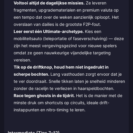
Voltooi altijd de dagelijkse missies.
Ze leveren
fragmenten, upgradematerialen en premium valuta op
een tempo dat over de weken aanzienlijk oploopt. Het
overslaan van dailies is de grootste F2P-fout.
Leer eerst één Ultimate-archetype.
Kies een
mobiliteitsauto (teleportatie of faseverschuiving) — deze
zijn het meest vergevingsgezind voor nieuwe spelers
omdat ze geen nauwkeurige vijandelijke targeting
vereisen.
Tik op de driftknop, houd hem niet ingedrukt in
scherpe bochten.
Lang vasthouden zorgt ervoor dat je
te ver doordraait. Snelle tikken laten je snelheid minderen
zonder de racelijn te verliezen in haarspeldbochten.
Race tegen ghosts in de tijdrit.
Het is de manier met de
minste druk om shortcuts op circuits, ideale drift-
instappunten en nitro-timing te leren.