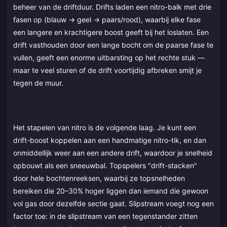
beheer van de driftduur. Drifts laden een nitro-balk met drie
fasen op (blauw → geel → paars/rood), waarbij elke fase
een langere en krachtigere boost geeft bij het loslaten. Een
drift vasthouden door een lange bocht om de paarse fase te
vullen, geeft een enorme uitbarsting op het rechte stuk —
maar te veel sturen of de drift voortijdig afbreken smijt je
tegen de muur.
Het stapelen van nitro is de volgende laag. Je kunt een
drift-boost koppelen aan een handmatige nitro-tik, en dan
onmiddellijk weer aan een andere drift, waardoor je snelheid
opbouwt als een sneeuwbal. Topspelers "drift-stacken"
door hele bochtenreeksen, waarbij ze topsnelheden
bereiken die 20–30% hoger liggen dan iemand die gewoon
vol gas door dezelfde sectie gaat. Slipstream voegt nog een
factor toe: in de slipstream van een tegenstander zitten