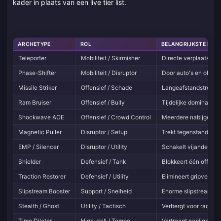
kader in plaats van een live tier list.
ARCHETYPE
ROL
BELANGRIJKSTE KEN
Teleporter
Mobiliteit / Skirmisher
Directe verplaatsing
Phase-Shifter
Mobiliteit / Disruptor
Door auto's en obstak
Missile Striker
Offensief / Schade
Langeafstandstreffer
Ram Bruiser
Offensief / Bully
Tijdelijke dominantie 
Shockwave AOE
Offensief / Crowd Control
Meerdere nabijgeleg
Magnetic Puller
Disruptor / Setup
Trekt tegenstanders v
EMP / Silencer
Disruptor / Utility
Schakelt vijandelijke 
Shielder
Defensief / Tank
Blokkeert één offensi
Traction Restorer
Defensief / Utility
Elimineert gripverlie
Slipstream Booster
Support / Snelheid
Enorme slipstream-ve
Stealth / Ghost
Utility / Tactisch
Verbergt voor radar, 
Time Dilator
High-skill / Tempo
Vertraagt nabijgelege