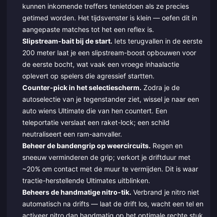
kunnen inkomende treffers tenietdoen als ze precies
getimed worden. Het tijdsvenster is klein — oefen dit in
aangepaste matches tot het een reflex is.
Slipstream-bait bij de start.
Iets terugvallen in de eerste
200 meter laat je een slipstream-boost opbouwen voor
de eerste bocht, wat vaak een vroege inhaalactie
oplevert op spelers die agressief startten.
Counter-pick in het selectiescherm.
Zodra je de
autoselectie van je tegenstander ziet, wissel je naar een
auto wiens Ultimate die van hen countert. Een
teleportatie verslaat een raket-lock; een schild
neutraliseert een ram-aanvaller.
Beheer de bandengrip op weercircuits.
Regen en
sneeuw verminderen de grip; verkort je driftduur met
~20% om contact met de muur te vermijden. Dit is waar
tractie-herstellende Ultimates uitblinken.
Beheers de handmatige nitro-tik.
Verbrand je nitro niet
automatisch na drifts — laat de drift los, wacht een tel en
activeer nitro dan handmatig op het optimale rechte stuk