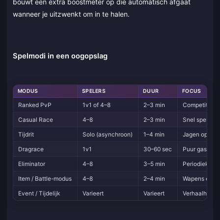
bouwt een extra boostmeter op die automatisch afgaat
wanneer je uitzwenkt om in te halen.
Spelmodi in een oogopslag
MODUS
SPELERS
DUUR
FOCUS
Ranked PvP
1v1 of 4–8
2–3 min
Competitief k
Casual Race
4–8
2–3 min
Snel spelen, 
Tijdrit
Solo (asynchroon)
1–4 min
Jagen op gho
Dragrace
1v1
30–60 sec
Puur gas gev
Eliminator
4–8
3–5 min
Periodieke el
Item / Battle-modus
4–8
2–4 min
Wapens en ch
Event / Tijdelijk
Varieert
Varieert
Verhaalhoofds