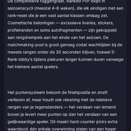
De competitieve ruggengraat. Ranked PvP loopt in
seizoenscycli (meestal 4–8 weken), die elk eindigen met een
rank-reset die je een vast aantal klassen omlaag zet.
Cosmetische beloningen — exclusieve liveries, stickers,
profielranden en soms autofragmenten — zijn gekoppeld
aan rangdrempels aan het einde van het seizoen. De
matchmaking-pool is groot genoeg zodat wachttijden bij de
meeste rangen onder de 30 seconden blijven, hoewel S-
Rank-lobby's tijdens piekuren langer kunnen duren vanwege
het kleinere aantal spelers.
Het puntensysteem beloont de finishpositie en straft
verliezen af, maar houdt ook rekening met de relatieve
rangen van je tegenstanders — het verslaan van iemand
boven je levert meer punten op dan het verslaan van een
gelijkwaardige speler. Dit maakt hard-counter picks extra
waardevol: één enkele overwinning stelen van een hoger