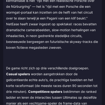
kernfantasie is niet "rijd met een realistische Porsche over
de Nürburgring" — het is "rijd met een Porsche die een
wormgat-portaal kan inzetten om de helft van het circuit
over te slaan terwijl je een Pagani van een klif beukt."
NetEase heeft zwaar ingezet op spektakel: races bevatten
dramatische camerabeelden, slow-motion herhalingen van
inhaalacties, in neon gedrenkte stedelijke circuits,
besneeuwde bergwegen en futuristische skyway-tracks die
boven fictieve megasteden zweven.
De game richt zich op drie verschillende doelgroepen.
Casual spelers
worden aangetrokken door de
gelicentieerde echte auto's, de prachtige beelden en het
korte raceformaat (de meeste races duren 90 seconden tot
drie minuten).
Competitieve spelers
beklimmen de ranked
ladder en leren de interacties tussen Ultimates op dezelfde
manier als een vechtgame-speler de frame-data van