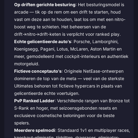
Op driften gerichte besturing
: Het besturingsmodel is
arcade — tik op de rem om een drift te starten, houd
vast om deze aan te houden, laat los om met een nitro-
boost weg te schieten. Het beheersen van de
drift→nitro→drift-keten is verplicht voor ranked play.
Echte gelicentieerde auto's
: Porsche, Lamborghini,
Koenigsegg, Pagani, Lotus, McLaren, Aston Martin en
meer, gemodelleerd met cockpit-interieurs en authentiek
motorgeluid.
Fictieve conceptauto's
: Originele NetEase-ontwerpen
domineren de top van de meta — veel van de sterkste
Ultimates behoren tot fictieve hypercars in plaats van
gelicentieerde echte voertuigen.
PvP Ranked Ladder
: Verschillende rangen van Bronze tot
S-Rank en hoger, met seizoensgebonden resets en
exclusieve cosmetische beloningen voor de beste
spelers.
Meerdere spelmodi
: Standaard 1v1 en multiplayer races,
knockout-eliminatie, tijdritten, dragraces, eliminator-