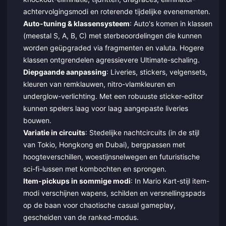
achtervolgingsmodi en roterende tijdelijke evenementen.
Auto-tuning & klassensysteem
: Auto's komen in klassen
(meestal S, A, B, C) met sterbeoordelingen die kunnen
worden geüpgraded via fragmenten en valuta. Hogere
klassen ontgrendelen agressievere Ultimate-schaling.
Diepgaande aanpassing
: Liveries, stickers, velgensets,
kleuren van remklauwen, nitro-vlamkleuren en
underglow-verlichting. Met een robuuste sticker-editor
kunnen spelers laag voor laag aangepaste liveries
bouwen.
Variatie in circuits
: Stedelijke nachtcircuits (in de stijl
van Tokio, Hongkong en Dubai), bergpassen met
hoogteverschillen, woestijnsnelwegen en futuristische
sci-fi-lussen met kombochten en sprongen.
Item-pickups in sommige modi
: In Mario Kart-stijl item-
modi verschijnen wapens, schilden en versnellingspads
op de baan voor chaotische casual gameplay,
gescheiden van de ranked-modus.