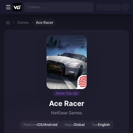
Ga direct naar de hoofdinhoud
Zoeken...
Games
Ace Racer
Game Top-Up
Ace Racer
NetEase Games
iOS/Android
Global
English
Platform
Regio
Taal