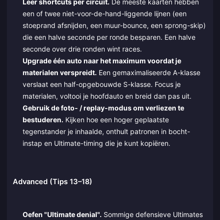
Leer shortcuts per circuit.
De meeste kaarten hebben
een of twee niet-voor-de-hand-liggende lijnen (een
stoeprand afsnijden, een muur-bounce, een sprong-skip)
die een halve seconde per ronde besparen. Een halve
seconde over drie ronden wint races.
Upgrade één auto naar het maximum voordat je
materialen verspreidt.
Een gemaximaliseerde A-klasse
verslaat een half-opgebouwde S-klasse. Focus je
materialen, voltooi je hoofdauto en breid dan pas uit.
Gebruik de foto- / replay-modus om verliezen te
bestuderen.
Kijken hoe een hoger geplaatste
tegenstander je inhaalde, onthult patronen in bocht-
instap en Ultimate-timing die je kunt kopiëren.
Advanced (Tips 13–18)
Oefen "Ultimate denial".
Sommige defensieve Ultimates