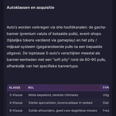
Autoklassen en acquisitie
Auto's worden verkregen via drie hoofdkanalen: de gacha-
banner (premium valuta of betaalde pulls), event-shops
(tijdelijke tokens verdiend via gameplay) en het pity /
mijlpaal-systeem (gegarandeerde pulls na een bepaalde
uitgave). De topklasse S-auto's verschijnen meestal als
banner-eenheden met een "soft pity" rond de 60–90 pulls,
afhankelijk van het specifieke bannertype.
KLASSE
ROL
TYPISCHE
S-Klasse
Meta-bepalend, sterkste Ultimates
Uitgelic
A-Klasse
Sterke specialisten, levensvatbaar in ranked
Standaar
B-Klasse
Solide allrounders, goed voor dagelijkse missies
Frequent