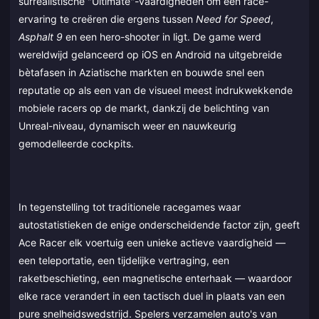
surrealistische "Ultimate"-vaardigheden om een race-
ervaring te creëren die ergens tussen
Need for Speed
,
Asphalt 9
en een hero-shooter in ligt. De game werd
wereldwijd gelanceerd op iOS en Android na uitgebreide
bètafasen in Aziatische markten en bouwde snel een
reputatie op als een van de visueel meest indrukwekkende
mobiele racers op de markt, dankzij de belichting van
Unreal-niveau, dynamisch weer en nauwkeurig
gemodelleerde cockpits.
In tegenstelling tot traditionele racegames waar
autostatistieken de enige onderscheidende factor zijn, geeft
Ace Racer elk voertuig een unieke actieve vaardigheid —
een teleportatie, een tijdelijke vertraging, een
raketbeschieting, een magnetische enterhaak — waardoor
elke race verandert in een tactisch duel in plaats van een
pure snelheidswedstrijd. Spelers verzamelen auto's van