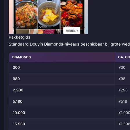
Pakketgids
Standaard Douyin Diamonds-niveaus beschikbaar bij grote wed
DIAMONDS
CA. C
300
¥30
980
¥98
2.980
¥298
5.180
¥518
10.000
¥1.00
15.980
¥1.59