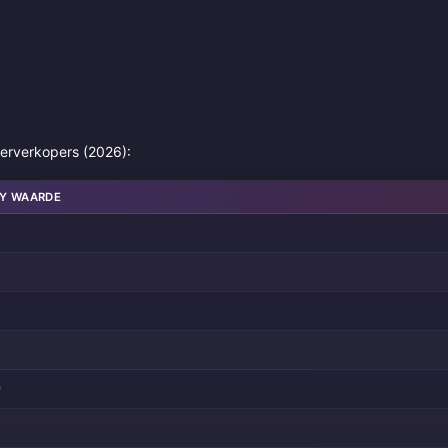
erverkopers (2026):
NY WAARDE
0
8