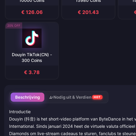
10000 Coins
15980 Coins
1
€ 126.06
€ 201.43
20% OFF
Douyin TikTok(CN) -
300 Coins
€ 3.78
Beschrijving
Nodig uit & Verdien
HOT
Introductie
Douyin (抖音) is het short-video platform van ByteDance in het
International. Sinds januari 2024 heet de virtuele valuta officiee
Diamonds om live-stream cadeaus te sturen, fanclubs te steun