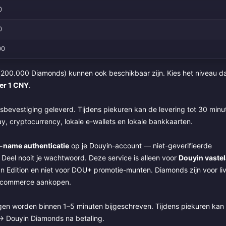
0
0
00
(200.000 Diamonds) kunnen ook beschikbaar zijn. Kies het niveau d
er 1 CNY
.
sbevestiging geleverd. Tijdens piekuren kan de levering tot 30 minu
, cryptocurrency, lokale e-wallets en lokale bankkaarten.
l-name authenticatie
op je Douyin-account — niet-geverifieerde
el nooit je wachtwoord. Deze service is alleen voor
Douyin vaste
an Edition en niet voor DOU+ promotie-munten. Diamonds zijn voor li
e-commerce aankopen.
n worden binnen 1–5 minuten bijgeschreven. Tijdens piekuren kan 
 → Douyin Diamonds na betaling.