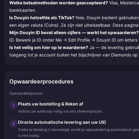
Welke betaalmethoden worden geaccepteerd?
Visa, Mastercar
bankkaarten.
Is Douyin hetzelfde als TikTok?
Nee. Douyin bedient gebruikers 
een eigen valuta (Coins). Ze zijn niet uitwisselbaar. Deze pagi
Mijn Douyin ID bevat alleen cijfers — werkt het opwaarderen?
ID. Bewerk je ID onder Me → Edit Profile → Douyin ID om letters 
Is het veilig om hier op te waarderen?
Ja — de levering gebrui
toegang tot je account buiten het bijschrijven van Diamonds op j
Opwaardeerprocedures
Opwaardeerproces
Plaats uw bestelling & Reken af
1
Voltooi uw aankoop veilig via ons afrekenproces.
Directe automatische levering aan uw UID
2
Zodra je betaling is bevestigd, wordt je opwaardering automatisch ge
is niet nodig.