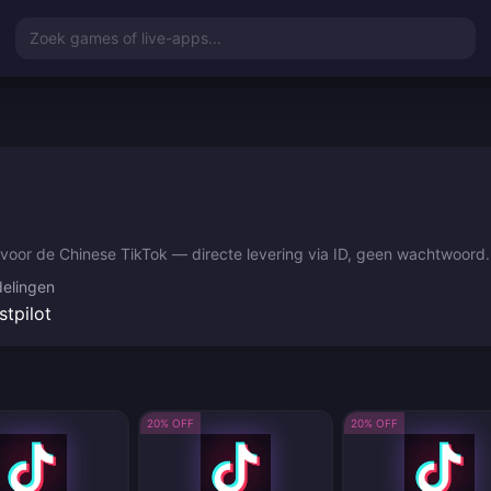
Zoek games of live-apps...
r de Chinese TikTok — directe levering via ID, geen wachtwoord. Be
elingen
stpilot
20% OFF
20% OFF