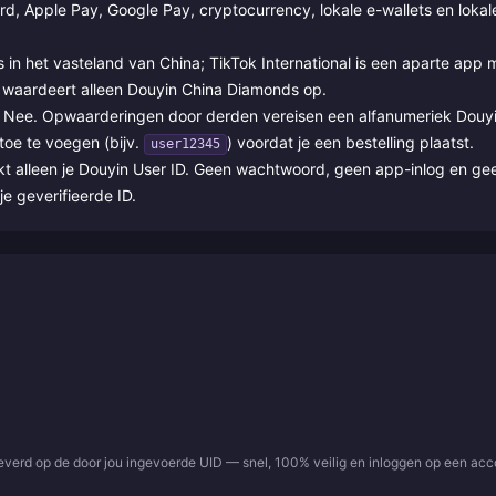
d, Apple Pay, Google Pay, cryptocurrency, lokale e-wallets en lokal
in het vasteland van China; TikTok International is een aparte app 
na waardeert alleen Douyin China Diamonds op.
Nee. Opwaarderingen door derden vereisen een alfanumeriek Douy
toe te voegen (bijv.
) voordat je een bestelling plaatst.
user12345
kt alleen je Douyin User ID. Geen wachtwoord, geen app-inlog en ge
e geverifieerde ID.
leverd op de door jou ingevoerde UID — snel, 100% veilig en inloggen op een ac