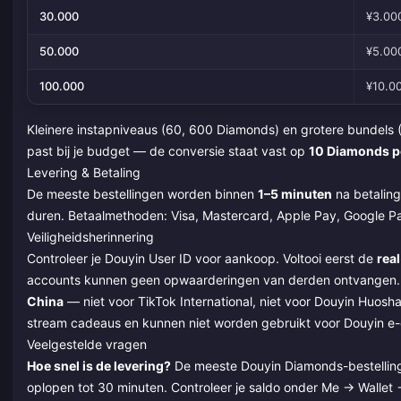
30.000
¥3.00
50.000
¥5.00
100.000
¥10.0
Kleinere instapniveaus (60, 600 Diamonds) en grotere bundels 
past bij je budget — de conversie staat vast op
10 Diamonds p
Levering & Betaling
De meeste bestellingen worden binnen
1–5 minuten
na betaling
duren. Betaalmethoden: Visa, Mastercard, Apple Pay, Google Pay
Veiligheidsherinnering
Controleer je Douyin User ID voor aankoop. Voltooi eerst de
rea
accounts kunnen geen opwaarderingen van derden ontvangen. De
China
— niet voor TikTok International, niet voor Douyin Huosh
stream cadeaus en kunnen niet worden gebruikt voor Douyin 
Veelgestelde vragen
Hoe snel is de levering?
De meeste Douyin Diamonds-bestellinge
oplopen tot 30 minuten. Controleer je saldo onder Me → Wallet