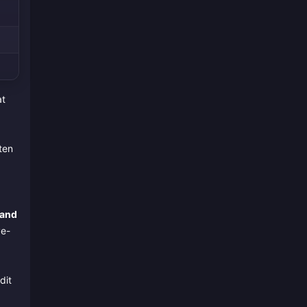
at
ten
land
ve-
dit