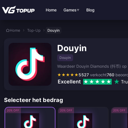
Ga direct naar de hoofdinhoud
Home
Games
Blog
▼
Home
Top-Up
Douyin
Douyin
Douyin
Waardeer Douyin Diamonds (抖币) op voo
★
★
★
★
★
5
527
verkocht
760
beoord
Excellent
Tru
Selecteer het bedrag
20% OFF
20% OFF
20% OFF