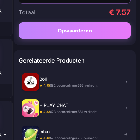
) -
€ 7.57
Totaal
Opwaarderen
Gerelateerde Producten
) -
Boli
→
★ 4.95
882 beoordelingen
566 verkocht
HIPLAY CHAT
→
★ 4.83
673 beoordelingen
881 verkocht
Infun
) -
→
★ 4.43
579 beoordelingen
758 verkocht