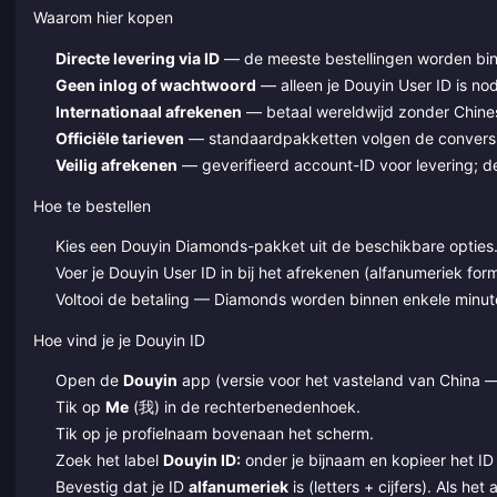
Waarom hier kopen
Directe levering via ID
— de meeste bestellingen worden binn
Geen inlog of wachtwoord
— alleen je Douyin User ID is nod
Internationaal afrekenen
— betaal wereldwijd zonder Chine
Officiële tarieven
— standaardpakketten volgen de convers
Veilig afrekenen
— geverifieerd account-ID voor levering; d
Hoe te bestellen
Kies een Douyin Diamonds-pakket uit de beschikbare opties
Voer je Douyin User ID in bij het afrekenen (alfanumeriek form
Voltooi de betaling — Diamonds worden binnen enkele minut
Hoe vind je je Douyin ID
Open de
Douyin
app (versie voor het vasteland van China 
Tik op
Me
(我) in de rechterbenedenhoek.
Tik op je profielnaam bovenaan het scherm.
Zoek het label
Douyin ID:
onder je bijnaam en kopieer het ID
Bevestig dat je ID
alfanumeriek
is (letters + cijfers). Als het