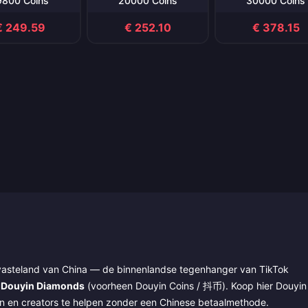
9800 Coins
20000 Coins
30000 Coins
€ 249.59
€ 252.10
€ 378.15
 vasteland van China — de binnenlandse tegenhanger van TikTok
l
Douyin Diamonds
(voorheen Douyin Coins / 抖币). Koop hier Douyin
en en creators te helpen zonder een Chinese betaalmethode.