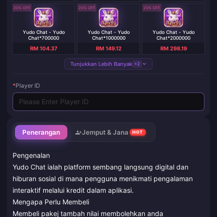
20% OFF
20% OFF
20% OFF
Yudo Chat - Yudo
Yudo Chat - Yudo
Yudo Chat - Yudo
Chat*700000
Chat*1000000
Chat*2000000
RM 104.37
RM 149.12
RM 298.19
Tunjukkan Lebih Banyak
+2
*
Player ID
Penerangan
Jemput & Jana
HOT
Pengenalan
Yudo Chat ialah platform sembang langsung digital dan
hiburan sosial di mana pengguna menikmati pengalaman
interaktif melalui kredit dalam aplikasi.
Mengapa Perlu Membeli
Membeli pakej tambah nilai membolehkan anda