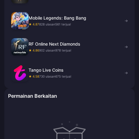
Mobile Legends: Bang Bang
→
★ 4.87
828 ulasan
561 terjual
RF Online Next Diamonds
→
★ 4.86
902 ulasan
978 terjual
Tango Live Coins
→
★ 4.58
730 ulasan
675 terjual
Permainan Berkaitan