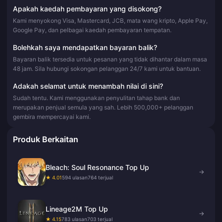
Apakah kaedah pembayaran yang disokong?
Kami menyokong Visa, Mastercard, JCB, mata wang kripto, Apple Pay,
Google Pay, dan pelbagai kaedah pembayaran tempatan.
Bolehkah saya mendapatkan bayaran balik?
Bayaran balik tersedia untuk pesanan yang tidak dihantar dalam masa
48 jam. Sila hubungi sokongan pelanggan 24/7 kami untuk bantuan.
Adakah selamat untuk menambah nilai di sini?
Sudah tentu. Kami menggunakan penyulitan tahap bank dan
merupakan penjual semula yang sah. Lebih 500,000+ pelanggan
gembira mempercayai kami.
Produk Berkaitan
Bleach: Soul Resonance Top Up
→
★ 4.01
594 ulasan
764 terjual
Lineage2M Top Up
→
★ 4.15
783 ulasan
703 terjual