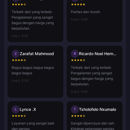
★
★
★
★
☆
★
★
★
★
★
Terbaik dari yang terbaik.
Pantas dan murah.
Pengalaman yang sangat
Aug 6, 2026
bagus dengan harga yang
berpatutan.
Aug 7, 2026
Zarafat Mahmood
Ricardo Noel Hernandez Rafael
Z
R
★
★
★
★
☆
★
★
★
★
☆
Bagus bagus bagus bagus
Terbaik dari yang terbaik.
bagus bagus
Pengalaman yang sangat
bagus dengan harga yang
Aug 6, 2026
berpatutan.
Aug 6, 2026
Lynce .X
Tsholofelo Nxumalo
L
T
★
★
★
★
☆
★
★
★
★
☆
Layanan yang sangat baik
Sangat dipercayai dan sah.
dan pantas.
Khidmat pelanggan pantas,