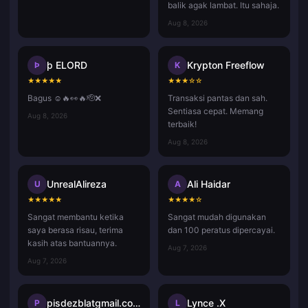
balik agak lambat. Itu sahaja.
Aug 8, 2026
þ ELORD
Krypton Freeflow
Þ
K
★
★
★
★
★
★
★
★
☆
☆
Bagus ☺️🔥👀🔥🫡❌
Transaksi pantas dan sah.
Sentiasa cepat. Memang
Aug 8, 2026
terbaik!
Aug 8, 2026
UnrealAlireza
Ali Haidar
U
A
★
★
★
★
★
★
★
★
★
☆
Sangat membantu ketika
Sangat mudah digunakan
saya berasa risau, terima
dan 100 peratus dipercayai.
kasih atas bantuannya.
Aug 7, 2026
Aug 7, 2026
pisdezblatgmail.com
Lynce .X
P
L