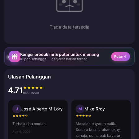
Tiada data tersedia
Kongsi produk ini & putar untuk menang
Putar
Kupon sehingga — ganjaran harian terhad
Ulasan Pelanggan
★
★
★
★
★
4.71
866 ulasan
José Alberto M Lory
Mike Rroy
J
M
★
★
★
★
☆
★
★
★
★
☆
Terbaik dan mudah.
Masalah bayaran balik.
Secara keseluruhan okay
Aug 9, 2026
sahaja, cuma bab bayaran