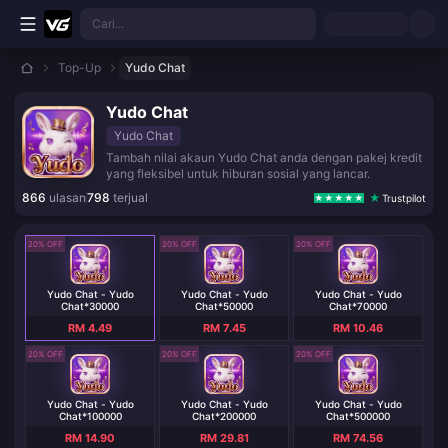
Langkau ke kandungan utama
Cari...
Top-Up
Yudo Chat
Yudo Chat
Yudo Chat
Tambah nilai akaun Yudo Chat anda dengan pakej kredit
yang fleksibel untuk hiburan sosial yang lancar.
866
ulasan
798
terjual
Trustpilot
20% OFF
20% OFF
20% OFF
Yudo Chat - Yudo
Yudo Chat - Yudo
Yudo Chat - Yudo
Chat*30000
Chat*50000
Chat*70000
RM 4.49
RM 7.45
RM 10.46
20% OFF
20% OFF
20% OFF
Yudo Chat - Yudo
Yudo Chat - Yudo
Yudo Chat - Yudo
Chat*100000
Chat*200000
Chat*500000
RM 14.90
RM 29.81
RM 74.56