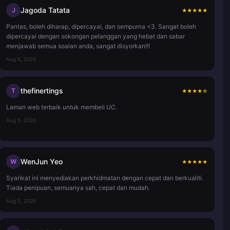
Jagoda Tatata
J
★
★
★
★
★
Pantas, boleh diharap, dipercayai, dan sempurna <3. Sangat boleh
dipercayai dengan sokongan pelanggan yang hebat dan sabar
menjawab semua soalan anda, sangat disyorkan!!!
Aug 5, 2026
thefinertings
T
★
★
★
★
☆
Laman web terbaik untuk membeli UC.
Aug 5, 2026
WenJun Yeo
W
★
★
★
★
★
Syarikat ini menyediakan perkhidmatan dengan cepat dan berkualiti.
Tiada penipuan, semuanya sah, cepat dan mudah.
Aug 5, 2026