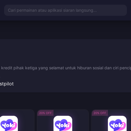
Cari permainan atau aplikasi siaran langsung...
redit pihak ketiga yang selamat untuk hiburan sosial dan ciri penci
n
stpilot
20% OFF
20% OFF