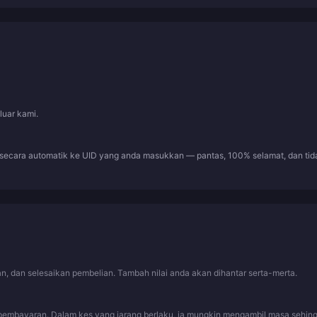
luar kami.
 secara automatik ke UID yang anda masukkan — pantas, 100% selamat, dan tid
, dan selesaikan pembelian. Tambah nilai anda akan dihantar serta-merta.
pembayaran. Dalam kes yang jarang berlaku, ia mungkin mengambil masa sehin