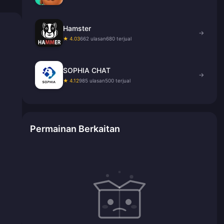
Hamster
→
★ 4.03
662 ulasan
680 terjual
SOPHIA CHAT
→
★ 4.12
985 ulasan
500 terjual
Permainan Berkaitan