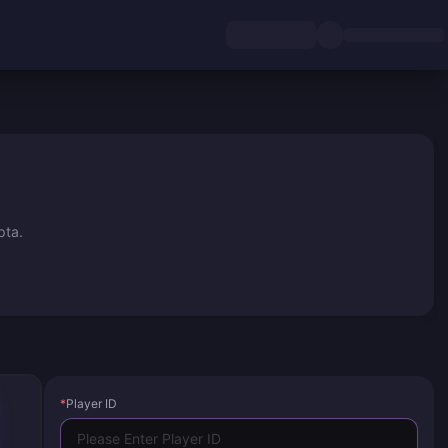
pta.
*
Player ID