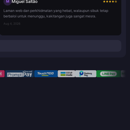
Miguel Saltão
M
★
★
★
★
☆
Laman web dan perkhidmatan yang hebat, walaupun sibuk tetap
berbaloi untuk menunggu, kakitangan juga sangat mesra.
Aug 4, 2026