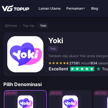
Langkau ke kandungan utama
Laman Utama
Permainan
Blog
▼
Home
Top-Up
Yoki
Yoki
Yoki
Tambah nilai akaun Yoki anda dengan k
★
★
★
★
★
4.27
581
terjual
934
ulasa
Excellent
Tru
Pilih Denominasi
20% OFF
20% OFF
20% OFF