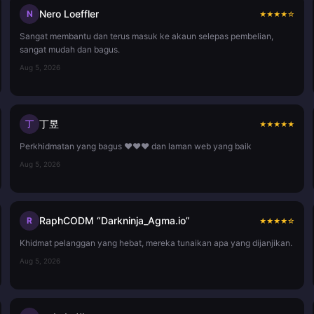
Nero Loeffler
N
★
★
★
★
☆
Sangat membantu dan terus masuk ke akaun selepas pembelian,
sangat mudah dan bagus.
Aug 5, 2026
丁昱
丁
★
★
★
★
★
Perkhidmatan yang bagus ❤️❤️❤️ dan laman web yang baik
Aug 5, 2026
RaphCODM “Darkninja_Agma.io”
R
★
★
★
★
☆
Khidmat pelanggan yang hebat, mereka tunaikan apa yang dijanjikan.
Aug 5, 2026