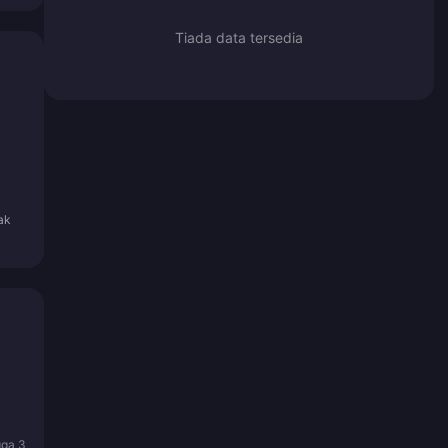
Tiada data tersedia
ak
gga 3