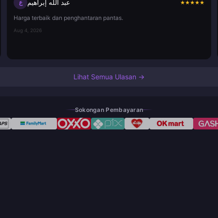
عبد الله إبراهيم
ع
★
★
★
★
★
Harga terbaik dan penghantaran pantas.
Aug 4, 2026
Lihat Semua Ulasan →
Sokongan Pembayaran