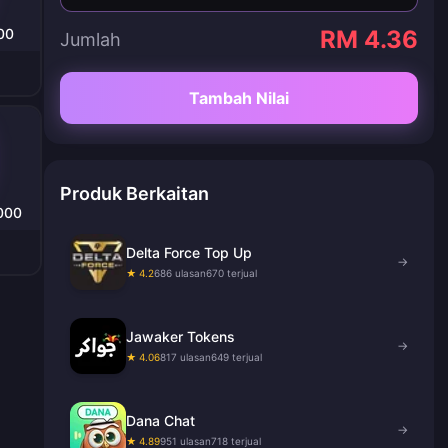
00
RM 4.36
Jumlah
Tambah Nilai
Produk Berkaitan
0000
Delta Force Top Up
→
★ 4.2
686 ulasan
670 terjual
Jawaker Tokens
→
★ 4.06
817 ulasan
649 terjual
Dana Chat
→
★ 4.89
951 ulasan
718 terjual