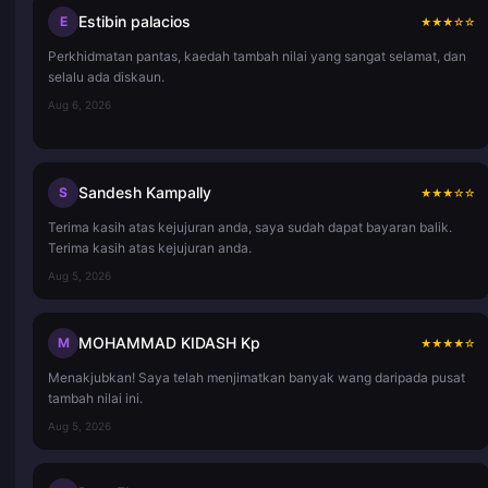
Estibin palacios
E
★
★
★
☆
☆
Perkhidmatan pantas, kaedah tambah nilai yang sangat selamat, dan
selalu ada diskaun.
Aug 6, 2026
Sandesh Kampally
S
★
★
★
☆
☆
Terima kasih atas kejujuran anda, saya sudah dapat bayaran balik.
Terima kasih atas kejujuran anda.
Aug 5, 2026
MOHAMMAD KIDASH Kp
M
★
★
★
★
☆
Menakjubkan! Saya telah menjimatkan banyak wang daripada pusat
tambah nilai ini.
Aug 5, 2026