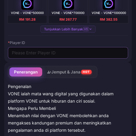
VONE - VONE*500000
VONE - VONE*700000
VONE - VONE*1000000
RM 191.28
RM 267.77
RM 382.55
Tunjukkan Lebih Banyak
+1
*
Player ID
Penerangan
Jemput & Jana
HOT
Pengenalan
VONE ialah mata wang digital yang digunakan dalam
platform VONE untuk hiburan dan ciri sosial.
Mengapa Perlu Membeli
Menambah nilai dengan VONE membolehkan anda
mengakses kandungan premium dan meningkatkan
pengalaman anda di platform tersebut.