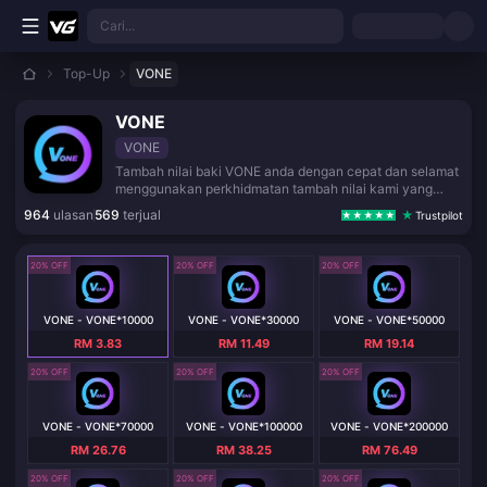
Langkau ke kandungan utama
Cari...
Top-Up
VONE
VONE
VONE
Tambah nilai baki VONE anda dengan cepat dan selamat
menggunakan perkhidmatan tambah nilai kami yang
dipercayai.
964
ulasan
569
terjual
Trustpilot
20% OFF
20% OFF
20% OFF
VONE - VONE*10000
VONE - VONE*30000
VONE - VONE*50000
RM 3.83
RM 11.49
RM 19.14
20% OFF
20% OFF
20% OFF
VONE - VONE*70000
VONE - VONE*100000
VONE - VONE*200000
RM 26.76
RM 38.25
RM 76.49
20% OFF
20% OFF
20% OFF