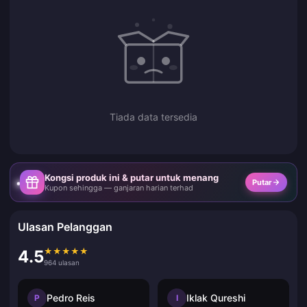
Tiada data tersedia
Kongsi produk ini & putar untuk menang
Putar
Kupon sehingga — ganjaran harian terhad
Ulasan Pelanggan
★
★
★
★
★
4.5
964 ulasan
Pedro Reis
Iklak Qureshi
P
I