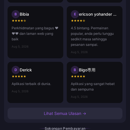
Bibia
ericson yohander alvarado mart
B
E
★
★
★
★
☆
★
★
★
★
☆
Perkhidmatan yang bagus ❤️
4.5 bintang. Permainan
❤️❤️ dan laman web yang
popular, anda perlu tunggu
baik
sedikit masa sehingga
pesanan sampai.
Aug 5, 2026
Aug 5, 2026
Derick
Bigo専用
D
B
★
★
★
★
★
★
★
★
★
★
Aplikasi terbaik di dunia.
Aplikasi yang sangat hebat
dan sempurna
Aug 5, 2026
Aug 5, 2026
Lihat Semua Ulasan →
Sokongan Pembayaran