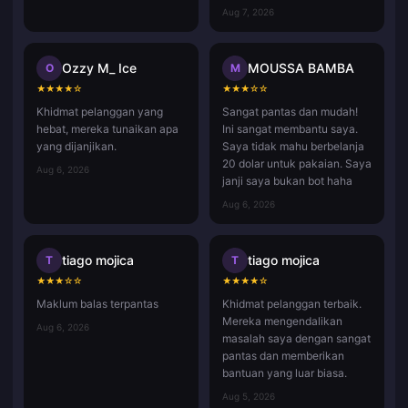
Aug 7, 2026
Ozzy M_ Ice
MOUSSA BAMBA
O
M
★
★
★
★
☆
★
★
★
☆
☆
Khidmat pelanggan yang
Sangat pantas dan mudah!
hebat, mereka tunaikan apa
Ini sangat membantu saya.
yang dijanjikan.
Saya tidak mahu berbelanja
20 dolar untuk pakaian. Saya
Aug 6, 2026
janji saya bukan bot haha
Aug 6, 2026
tiago mojica
tiago mojica
T
T
★
★
★
☆
☆
★
★
★
★
☆
Maklum balas terpantas
Khidmat pelanggan terbaik.
Mereka mengendalikan
Aug 6, 2026
masalah saya dengan sangat
pantas dan memberikan
bantuan yang luar biasa.
Aug 5, 2026