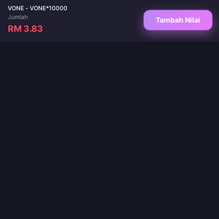
VONE - VONE*10000
Jumlah
Tambah Nilai
RM 3.83
Destinasi dipercayai anda untuk tambah nilai permainan dan aplikasi siaran
langsung. Penghantaran segera, pembayaran selamat dan harga terbaik dijamin.
IKUTI KAMI
·
·
·
·
Tentang Kami
Hubungi Kami
Soalan Lazim
Polisi Pemulangan
·
·
·
Polisi Penghantaran
Dasar AML
Dasar Privasi
Syarat Perkhidmatan