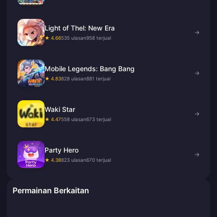
Light of Thel: New Era
→
★ 4.66
535 ulasan
958 terjual
Mobile Legends: Bang Bang
→
★ 4.83
828 ulasan
881 terjual
Waki Star
→
★ 4.47
558 ulasan
673 terjual
Party Hero
→
★ 4.38
823 ulasan
670 terjual
Permainan Berkaitan