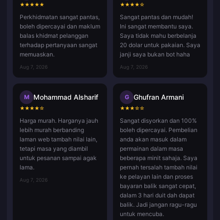
★
★
★
★
★
★
★
★
★
☆
Perkhidmatan sangat pantas,
Sangat pantas dan mudah!
boleh dipercayai dan maklum
Ini sangat membantu saya.
balas khidmat pelanggan
Saya tidak mahu berbelanja
terhadap pertanyaan sangat
20 dolar untuk pakaian. Saya
memuaskan.
janji saya bukan bot haha
Aug 7, 2026
Aug 7, 2026
Mohammad Alsharif
Ghufran Armani
M
G
★
★
★
★
☆
★
★
★
☆
☆
Harga murah. Harganya jauh
Sangat disyorkan dan 100%
lebih murah berbanding
boleh dipercayai. Pembelian
laman web tambah nilai lain,
anda akan masuk dalam
tetapi masa yang diambil
permainan dalam masa
untuk pesanan sampai agak
beberapa minit sahaja. Saya
lama.
pernah tersalah tambah nilai
ke pelayan lain dan proses
Aug 7, 2026
bayaran balik sangat cepat,
dalam 3 hari duit dah dapat
balik. Jadi jangan ragu-ragu
untuk mencuba.