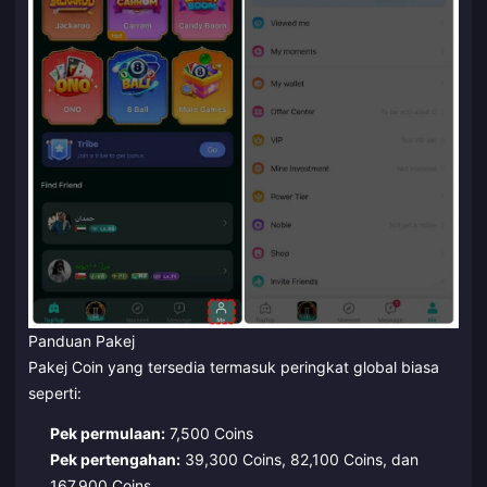
Panduan Pakej
Pakej Coin yang tersedia termasuk peringkat global biasa
seperti:
Pek permulaan:
7,500 Coins
Pek pertengahan:
39,300 Coins, 82,100 Coins, dan
167,900 Coins