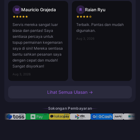
Mauricio Grajeda
Raian Ryu
M
R
★
★
★
★
★
★
★
★
★
☆
Servis mereka sangat luar
Terbaik. Pantas dan mudah
biasa dan pantas! Saya
digunakan.
sentiasa percaya untuk
Aug 3, 2026
topup permainan kegemaran
saya di sini! Mereka sentiasa
bantu sahkan pesanan saya
dengan cepat dan mudah!
Sangat disyorkan!
Aug 3, 2026
Lihat Semua Ulasan →
Sokongan Pembayaran