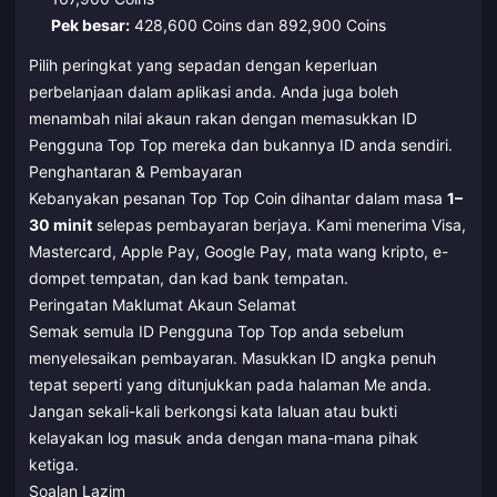
Pek besar:
428,600 Coins dan 892,900 Coins
Pilih peringkat yang sepadan dengan keperluan
perbelanjaan dalam aplikasi anda. Anda juga boleh
menambah nilai akaun rakan dengan memasukkan ID
Pengguna Top Top mereka dan bukannya ID anda sendiri.
Penghantaran & Pembayaran
Kebanyakan pesanan Top Top Coin dihantar dalam masa
1–
30 minit
selepas pembayaran berjaya. Kami menerima Visa,
Mastercard, Apple Pay, Google Pay, mata wang kripto, e-
dompet tempatan, dan kad bank tempatan.
Peringatan Maklumat Akaun Selamat
Semak semula ID Pengguna Top Top anda sebelum
menyelesaikan pembayaran. Masukkan ID angka penuh
tepat seperti yang ditunjukkan pada halaman Me anda.
Jangan sekali-kali berkongsi kata laluan atau bukti
kelayakan log masuk anda dengan mana-mana pihak
ketiga.
Soalan Lazim