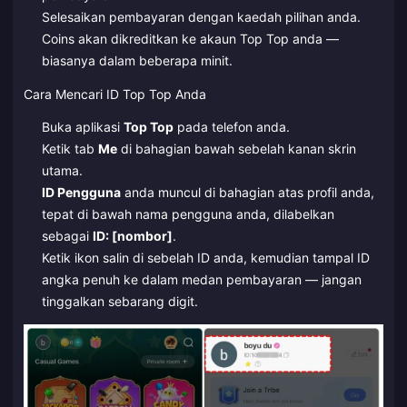
Selesaikan pembayaran dengan kaedah pilihan anda.
Coins akan dikreditkan ke akaun Top Top anda —
biasanya dalam beberapa minit.
Cara Mencari ID Top Top Anda
Buka aplikasi
Top Top
pada telefon anda.
Ketik tab
Me
di bahagian bawah sebelah kanan skrin
utama.
ID Pengguna
anda muncul di bahagian atas profil anda,
tepat di bawah nama pengguna anda, dilabelkan
sebagai
ID: [nombor]
.
Ketik ikon salin di sebelah ID anda, kemudian tampal ID
angka penuh ke dalam medan pembayaran — jangan
tinggalkan sebarang digit.