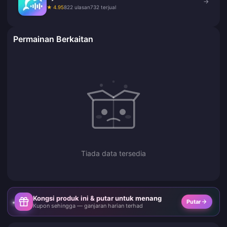
→
★ 4.95
822 ulasan
732 terjual
Permainan Berkaitan
Tiada data tersedia
Kongsi produk ini & putar untuk menang
Putar
Kupon sehingga — ganjaran harian terhad