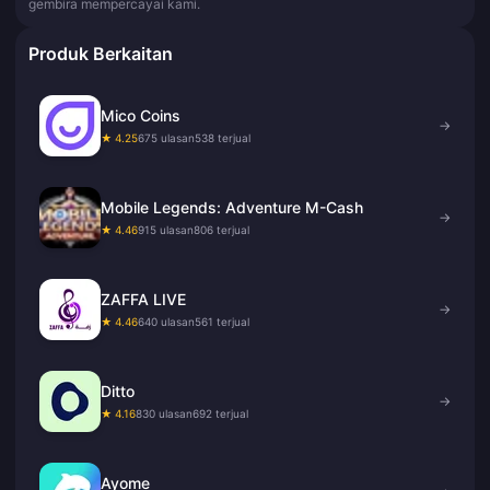
gembira mempercayai kami.
Produk Berkaitan
Mico Coins
→
★ 4.25
675 ulasan
538 terjual
Mobile Legends: Adventure M-Cash
→
★ 4.46
915 ulasan
806 terjual
ZAFFA LIVE
→
★ 4.46
640 ulasan
561 terjual
Ditto
→
★ 4.16
830 ulasan
692 terjual
Ayome