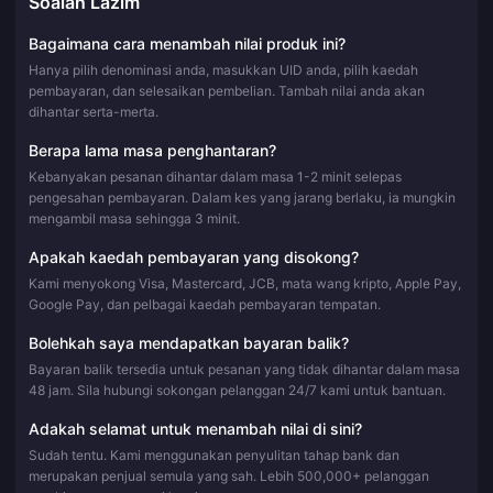
Soalan Lazim
Bagaimana cara menambah nilai produk ini?
Hanya pilih denominasi anda, masukkan UID anda, pilih kaedah
pembayaran, dan selesaikan pembelian. Tambah nilai anda akan
dihantar serta-merta.
Berapa lama masa penghantaran?
Kebanyakan pesanan dihantar dalam masa 1-2 minit selepas
pengesahan pembayaran. Dalam kes yang jarang berlaku, ia mungkin
mengambil masa sehingga 3 minit.
Apakah kaedah pembayaran yang disokong?
Kami menyokong Visa, Mastercard, JCB, mata wang kripto, Apple Pay,
Google Pay, dan pelbagai kaedah pembayaran tempatan.
Bolehkah saya mendapatkan bayaran balik?
Bayaran balik tersedia untuk pesanan yang tidak dihantar dalam masa
48 jam. Sila hubungi sokongan pelanggan 24/7 kami untuk bantuan.
Adakah selamat untuk menambah nilai di sini?
Sudah tentu. Kami menggunakan penyulitan tahap bank dan
merupakan penjual semula yang sah. Lebih 500,000+ pelanggan