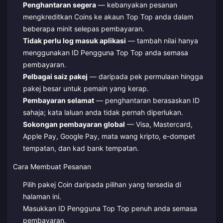
Penghantaran segera
— kebanyakan pesanan
mengkreditkan Coins ke akaun Top Top anda dalam
beberapa minit selepas pembayaran.
Tidak perlu log masuk aplikasi
— tambah nilai hanya
menggunakan ID Pengguna Top Top anda semasa
pembayaran.
Pelbagai saiz pakej
— daripada pek permulaan hingga
pakej besar untuk pemain yang kerap.
Pembayaran selamat
— penghantaran berasaskan ID
sahaja; kata laluan anda tidak pernah diperlukan.
Sokongan pembayaran global
— Visa, Mastercard,
Apple Pay, Google Pay, mata wang kripto, e-dompet
tempatan, dan kad bank tempatan.
Cara Membuat Pesanan
Pilih pakej Coin daripada pilihan yang tersedia di
halaman ini.
Masukkan ID Pengguna Top Top penuh anda semasa
pembayaran.