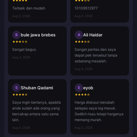
★
★
★
★
★
★
★
★
☆
☆
Terbaik dan mudah.
10109512977
Aug 5, 2026
Aug 5, 2026
bule jawa brebes
Ali Haidar
B
A
★
★
★
☆
☆
★
★
★
☆
☆
Sangat bagus.
Sangat pantas dan saya
dapat pek tersebut tanpa
Aug 4, 2026
sebarang masalah.
Aug 4, 2026
Shuban Qadami
eyob
S
E
★
★
★
★
☆
★
★
★
★
☆
Saya ingin bertanya, apabila
Harga diskaun berubah
anda sudah ada orang yang
selepas saya log masuk.
bercakap antara satu sama
Sedikit risau tetapi harganya
lain.
memang murah.
Aug 4, 2026
Aug 3, 2026