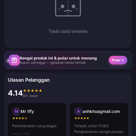
Tiada data tersedia
Kongsi produk ini & putar untuk menang
Putar
Kupon sehingga — ganjaran harian terhad
Ulasan Pelanggan
★
★
★
★
★
4.14
601 ulasan
Mr Iffy
anhkhoagmail.com
M
A
★
★
★
★
☆
★
★
★
★
★
Perkhidmatan yang bagus
Terbaik untuk PUBG.
Penghantaran sangat pantas,
Aug 8, 2026