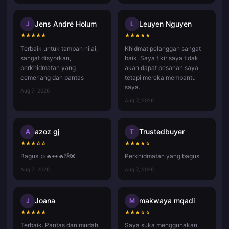
Jens André Holum
Leuyen Nguyen
J
L
★
★
★
★
★
★
★
★
★
★
Terbaik untuk tambah nilai,
Khidmat pelanggan sangat
sangat disyorkan,
baik. Saya fikir saya tidak
perkhidmatan yang
akan dapat pesanan saya
cemerlang dan pantas
tetapi mereka membantu
saya.
Aug 7, 2026
Aug 7, 2026
azoz gj
Trustedbuyer
A
T
★
★
★
☆
☆
★
★
★
★
☆
Bagus ☺️🔥👀🔥🫡❌
Perkhidmatan yang bagus
Aug 7, 2026
Aug 7, 2026
Joana
makwaya mqadi
J
M
★
★
★
★
★
★
★
★
☆
☆
Terbaik. Pantas dan mudah
Saya suka menggunakan