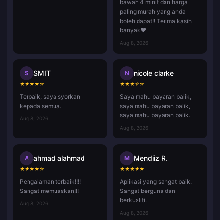
bawah 4 minit dan harga
paling murah yang anda
boleh dapat!! Terima kasih
banyak❤️
Aug 8, 2026
SMIT
nicole clarke
S
N
★
★
★
★
☆
★
★
★
☆
☆
Terbaik, saya syorkan
Saya mahu bayaran balik,
kepada semua.
saya mahu bayaran balik,
saya mahu bayaran balik.
Aug 8, 2026
Aug 8, 2026
ahmad alahmad
Mendiiz R.
A
M
★
★
★
★
☆
★
★
★
★
★
Pengalaman terbaik!!!!
Aplikasi yang sangat baik.
Sangat memuaskan!!!
Sangat berguna dan
berkualiti.
Aug 8, 2026
Aug 8, 2026