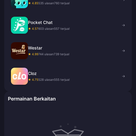
★ 4.85
535 ulasan
760 terjual
Pocket Chat
→
★ 4.57
603 ulasan
557 terjual
Westar
→
★ 4.99
744 ulasan
739 terjual
Cloz
→
★ 4.75
528 ulasan
555 terjual
Permainan Berkaitan