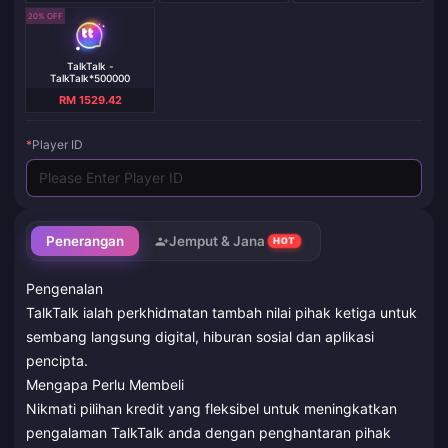
20% OFF
TalkTalk -
TalkTalk*500000
RM 1529.42
*
Player ID
Penerangan
Jemput & Jana
HOT
Pengenalan
TalkTalk ialah perkhidmatan tambah nilai pihak ketiga untuk
sembang langsung digital, hiburan sosial dan aplikasi
pencipta.
Mengapa Perlu Membeli
Nikmati pilihan kredit yang fleksibel untuk meningkatkan
pengalaman TalkTalk anda dengan penghantaran pihak