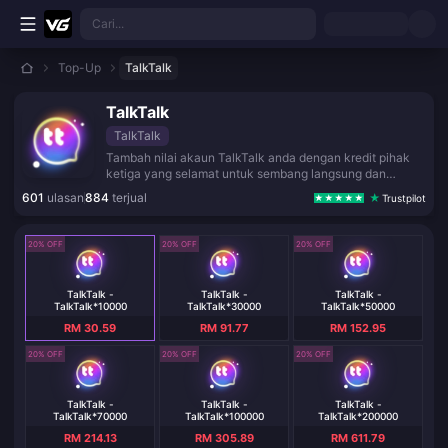
Langkau ke kandungan utama
Cari...
Top-Up
TalkTalk
TalkTalk
TalkTalk
Tambah nilai akaun TalkTalk anda dengan kredit pihak
ketiga yang selamat untuk sembang langsung dan
hiburan sosial.
601
ulasan
884
terjual
Trustpilot
20% OFF
20% OFF
20% OFF
TalkTalk -
TalkTalk -
TalkTalk -
TalkTalk*10000
TalkTalk*30000
TalkTalk*50000
RM 30.59
RM 91.77
RM 152.95
20% OFF
20% OFF
20% OFF
TalkTalk -
TalkTalk -
TalkTalk -
TalkTalk*70000
TalkTalk*100000
TalkTalk*200000
RM 214.13
RM 305.89
RM 611.79