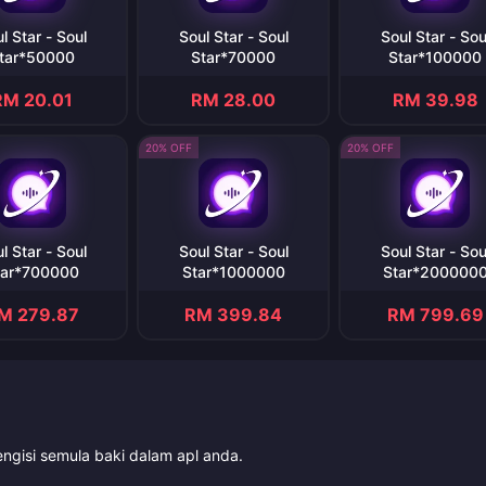
l Star - Soul
Soul Star - Soul
Soul Star - Sou
tar*50000
Star*70000
Star*100000
RM 20.01
RM 28.00
RM 39.98
20% OFF
20% OFF
l Star - Soul
Soul Star - Soul
Soul Star - Sou
tar*700000
Star*1000000
Star*200000
M 279.87
RM 399.84
RM 799.69
engisi semula baki dalam apl anda.