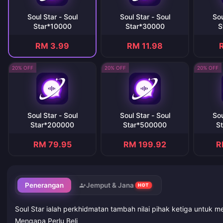
Soul Star - Soul
Soul Star - Soul
Sou
Star*10000
Star*30000
S
RM 3.99
RM 11.98
20% OFF
20% OFF
20% OFF
Soul Star - Soul
Soul Star - Soul
Sou
Star*200000
Star*500000
S
RM 79.95
RM 199.92
R
Penerangan
Jemput & Jana
HOT
Soul Star ialah perkhidmatan tambah nilai pihak ketiga untuk m
Mengapa Perlu Beli