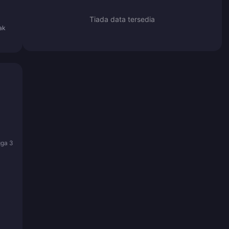
Tiada data tersedia
ak
gga 3