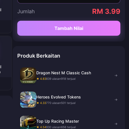
l
RM 3.99
Jumlah
Tambah Nilai
Produk Berkaitan
l
0
Dragon Nest M Classic Cash
→
★ 4.83
839 ulasan
918 terjual
Heroes Evolved Tokens
→
★ 4.33
770 ulasan
501 terjual
Top Up Racing Master
→
★ 4.54
930 ulasan
656 terjual