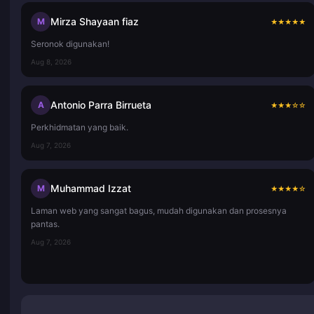
Mirza Shayaan fiaz
M
★
★
★
★
★
Seronok digunakan!
Aug 8, 2026
Antonio Parra Birrueta
A
★
★
★
☆
☆
Perkhidmatan yang baik.
Aug 7, 2026
Muhammad Izzat
M
★
★
★
★
☆
Laman web yang sangat bagus, mudah digunakan dan prosesnya
pantas.
Aug 7, 2026