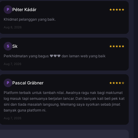
Péter Kádár
P
★
★
★
★
★
Khidmat pelanggan yang baik.
Aug 8, 2026
Sk
S
★
★
★
★
★
Perkhidmatan yang bagus ❤️❤️❤️ dan laman web yang baik
Aug 7, 2026
Pascal Gräbner
P
★
★
★
★
☆
Platform terbaik untuk tambah nilai. Awalnya ragu nak bagi maklumat
log masuk tapi semuanya berjalan lancar. Dah banyak kali beli pek kat
sini dan tiada masalah langsung. Memang saya syorkan sebab jimat
banyak guna platform ni.
Aug 7, 2026