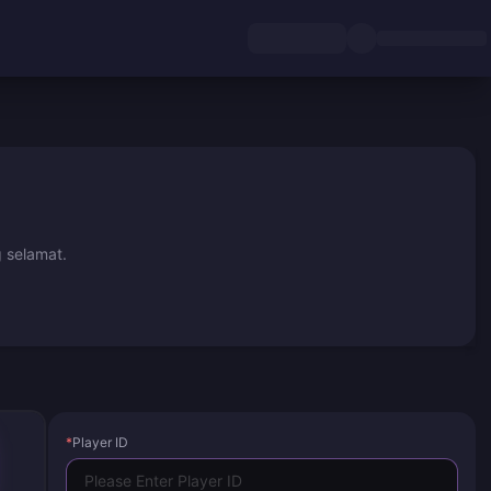
 selamat.
*
Player ID