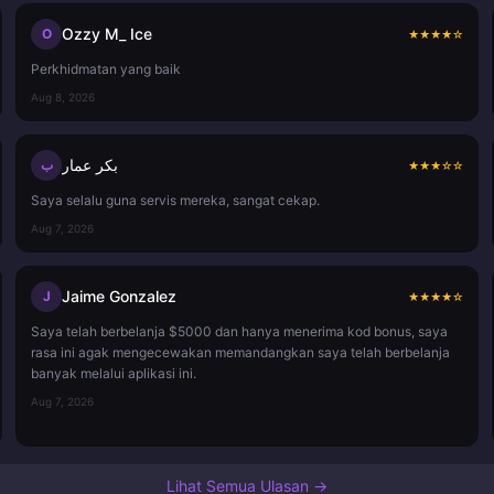
Ozzy M_ Ice
O
★
★
★
★
☆
Perkhidmatan yang baik
Aug 8, 2026
بكر عمار
ب
★
★
★
☆
☆
Saya selalu guna servis mereka, sangat cekap.
Aug 7, 2026
Jaime Gonzalez
J
★
★
★
★
☆
Saya telah berbelanja $5000 dan hanya menerima kod bonus, saya
rasa ini agak mengecewakan memandangkan saya telah berbelanja
banyak melalui aplikasi ini.
Aug 7, 2026
Lihat Semua Ulasan →