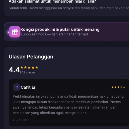
Adakah selamat untuk menambah nilai di sini?
Sudah tentu. Kami menggunakan penyulitan tahap bank dan merupakan pe
Kongsi produk ini & putar untuk menang
Kupon sehingga — ganjaran harian terhad
Ulasan Pelanggan
★
★
★
★
★
4.4
805 ulasan
Cahit Er
C
★
★
★
☆
☆
Perkhidmatan ini okay, cuma anda tidak memberikan maklumat yang
jelas mengapa akaun disekat daripada membuat pembelian. Proses
awalnya lancar, tetapi kemudian banyak sekatan dikenakan dan
penjelasan yang diberikan agak mengelirukan.
Aug 9, 2026