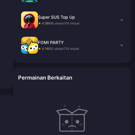
Super SUS Top Up
→
★ 4.39
890 ulasan
705 terjual
FOMI PARTY
→
★ 4.74
852 ulasan
725 terjual
Permainan Berkaitan