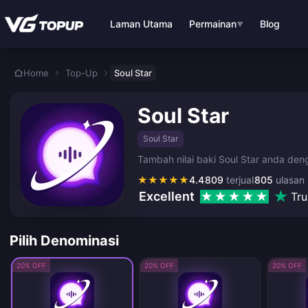
Langkau ke kandungan utama
Laman Utama
Permainan
Blog
▼
Home
Top-Up
Soul Star
Soul Star
Soul Star
Tambah nilai baki Soul Star anda den
★
★
★
★
★
4.4
809
terjual
805
ulasan
Excellent
Tru
Pilih Denominasi
20% OFF
20% OFF
20% OFF