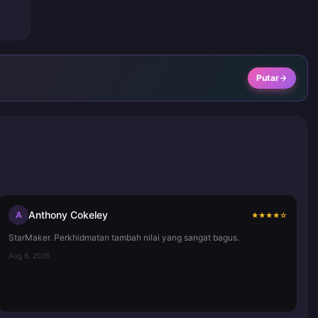
Putar
Anthony Cokeley
A
★
★
★
★
☆
StarMaker. Perkhidmatan tambah nilai yang sangat bagus.
Aug 8, 2026