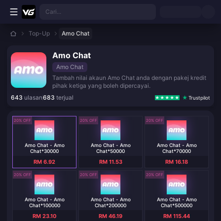
Langkau ke kandungan utama
Cari...
Top-Up
Amo Chat
Amo Chat
Amo Chat
Tambah nilai akaun Amo Chat anda dengan pakej kredit
pihak ketiga yang boleh dipercayai.
643
ulasan
683
terjual
Trustpilot
20% OFF
20% OFF
20% OFF
Amo Chat - Amo
Amo Chat - Amo
Amo Chat - Amo
Chat*30000
Chat*50000
Chat*70000
RM 6.92
RM 11.53
RM 16.18
20% OFF
20% OFF
20% OFF
Amo Chat - Amo
Amo Chat - Amo
Amo Chat - Amo
Chat*100000
Chat*200000
Chat*500000
RM 23.10
RM 46.19
RM 115.44