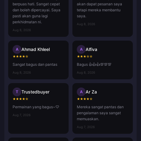
berpuas hati. Sangat cepat
akan dapat pesanan saya
dan boleh dipercayai. Saya
tetapi mereka membantu
pasti akan guna lagi
saya.
perkhidmatan ni.
Aug 8, 2026
Aug 8, 2026
Ahmad Khleel
Alfiva
A
A
★
★
★
★
☆
★
★
★
☆
☆
Sangat bagus dan pantas
Bagus 👍👍👍💯💯💯
Aug 8, 2026
Aug 8, 2026
Trustedbuyer
Ar Za
T
A
★
★
★
★
☆
★
★
★
★
☆
Permainan yang bagus~♡
Mereka sangat pantas dan
pengalaman saya sangat
Aug 7, 2026
memuaskan.
Aug 7, 2026