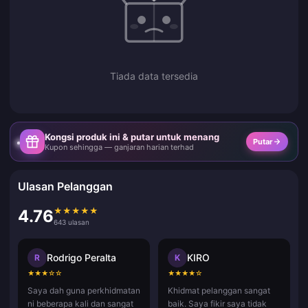
Tiada data tersedia
Kongsi produk ini & putar untuk menang
Putar
Kupon sehingga — ganjaran harian terhad
Ulasan Pelanggan
★
★
★
★
★
4.76
643 ulasan
Rodrigo Peralta
KIRO
R
K
★
★
★
☆
☆
★
★
★
★
☆
Saya dah guna perkhidmatan
Khidmat pelanggan sangat
ni beberapa kali dan sangat
baik. Saya fikir saya tidak