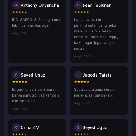
Anthony Onyancha
sean Faulkner
A
S
★
★
★
★
☆
★
★
★
★
★
ID313AFG313. Tolong hantar
Laman web dan
lebih banyak damage.
perkhidmatan yang hebat,
walaupun sibuk tetap
Aug 7, 2026
berbaloi untuk menunggu,
kakitangan juga sangat
mesra.
Aug 7, 2026
Seyed Uguz
Jagoda Tatata
S
J
★
★
★
★
☆
★
★
★
★
☆
Bagus! Ia jauh lebih murah
Saya selalu guna servis
berbanding aplikasi tambah
mereka, sangat cekap.
nilai yang lain.
Aug 6, 2026
Aug 7, 2026
CrmznTV
Seyed Uguz
C
S
★
★
★
★
☆
★
★
★
☆
☆