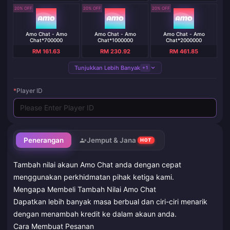
20% OFF
20% OFF
20% OFF
Amo Chat - Amo
Amo Chat - Amo
Amo Chat - Amo
Chat*700000
Chat*1000000
Chat*2000000
RM 161.63
RM 230.92
RM 461.85
Tunjukkan Lebih Banyak
+1
*
Player ID
Penerangan
Jemput & Jana
HOT
Tambah nilai akaun Amo Chat anda dengan cepat
menggunakan perkhidmatan pihak ketiga kami.
Mengapa Membeli Tambah Nilai Amo Chat
Dapatkan lebih banyak masa berbual dan ciri-ciri menarik
dengan menambah kredit ke dalam akaun anda.
Cara Membuat Pesanan