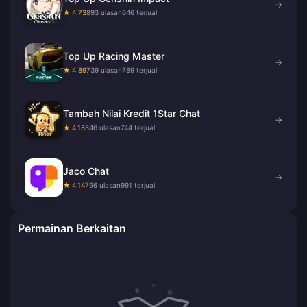
→
★ 4.73
893 ulasan
646 terjual
Top Up Racing Master
→
★ 4.89
739 ulasan
789 terjual
Tambah Nilai Kredit 1Star Chat
→
★ 4.18
846 ulasan
744 terjual
Jaco Chat
→
★ 4.14
796 ulasan
991 terjual
Permainan Berkaitan