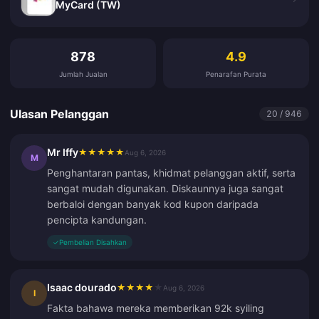
MyCard (TW)
Ulasan Pelanggan
878
4.9
Jumlah Jualan
Penarafan Purata
Ulasan Pelanggan
20 / 946
Mr Iffy
★
★
★
★
★
Aug 6, 2026
M
Penghantaran pantas, khidmat pelanggan aktif, serta
sangat mudah digunakan. Diskaunnya juga sangat
berbaloi dengan banyak kod kupon daripada
pencipta kandungan.
✓
Pembelian Disahkan
Isaac dourado
★
★
★
★
★
Aug 6, 2026
I
Fakta bahawa mereka memberikan 92k syiling