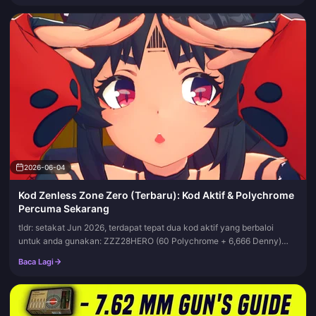
2026-06-04
Kod Zenless Zone Zero (Terbaru): Kod Aktif & Polychrome
Percuma Sekarang
tldr: setakat Jun 2026, terdapat tepat dua kod aktif yang berbaloi
untuk anda gunakan: ZZZ28HERO (60 Polychrome + 6,666 Denny)
dan ZENLESSGIFT (50 Polychrome berserta satu pek bahan kecil).
Baca Lagi
Kedua-d...