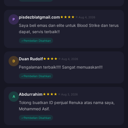
pisdezblatgmail.com
★
★
★
★
★
Aug 4, 2026
P
Saya beli emas dan elite untuk Blood Strike dan terus
dapat, servis terbaik!!
✓
Pembelian Disahkan
Duan Rudolf
★
★
★
★
★
Aug 4, 2026
D
Pengalaman terbaik!!!! Sangat memuaskan!!!
✓
Pembelian Disahkan
Abdurrahim
★
★
★
★
★
Aug 3, 2026
A
Tolong buatkan ID penjual Renuka atas nama saya,
Mohammed Asif.
✓
Pembelian Disahkan