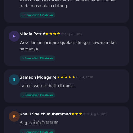
pada masa akan datang.
✓
Pembelian Disahkan
Nikola Petrić
★
★
★
★
★
Aug 4, 2026
N
Wow, laman ini menakjubkan dengan tawaran dan
harganya.
✓
Pembelian Disahkan
Samson Monga're
★
★
★
★
★
Aug 4, 2026
S
Laman web terbaik di dunia.
✓
Pembelian Disahkan
Khalil Sheich muhammad
★
★
★
★
★
Aug 4, 2026
K
Bagus 👍👍👍💯💯💯
✓
Pembelian Disahkan