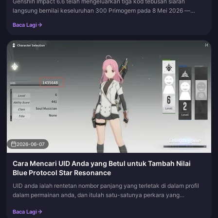
Genshin Impact 6.6 telah mengeluarkan tiga kod tebusan siaran
langsung bernilai keseluruhan 300 Primogem pada 8 Mei 2026 —
BacktoSumeru, NicolaCoco, dan WilltoWin — yang kesemuanya telah
Baca Lagi
tamat temp...
2026-06-07
Cara Mencari UID Anda yang Betul untuk Tambah Nilai
Blue Protocol Star Resonance
UID anda ialah rentetan nombor panjang yang terletak di dalam profil
dalam permainan anda, dan itulah satu-satunya perkara yang
sebenarnya diperlukan oleh portal tambah nilai daripada anda. Buka
Baca Lagi
Te...