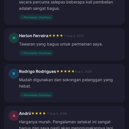
secara percuma selepas beberapa kali pembelian
adalah sangat bagus.
✓
Pembelian Disahkan
Herlon Ferreira
★
★
★
★
★
Aug 5, 2026
H
Tawaran yang bagus untuk permainan saya.
✓
Pembelian Disahkan
Rodrigo Rodrigues
★
★
★
★
★
Aug 5, 2026
R
Mudah digunakan dan sokongan pelanggan yang
hebat.
✓
Pembelian Disahkan
Andrii
★
★
★
★
★
Aug 4, 2026
A
Harganya murah. Pengalaman setakat ini sangat
bagus dan saya pasti akan menggunakannya lagi