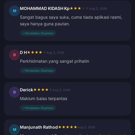
MOHAMMAD KIDASH Kp
★
★
★
★
★
Aug 3, 2026
M
Sangat bagus saya suka, cuma tiada aplikasi rasmi,
saya hanya guna pautan.
✓
Pembelian Disahkan
D H
★
★
★
★
★
Aug 3, 2026
D
Perkhidmatan yang sangat prihatin
✓
Pembelian Disahkan
Derick
★
★
★
★
★
Aug 3, 2026
D
Maklum balas terpantas
✓
Pembelian Disahkan
Manjunath Rathod
★
★
★
★
★
Aug 3, 2026
M