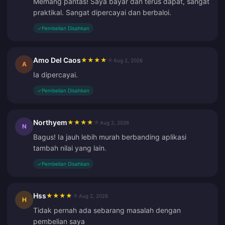
Memang pantas! Saya bayar dan terus dapat, sangat
praktikal. Sangat dipercayai dan berbaloi.
✓
Pembelian Disahkan
Amo Del Caos
★
★
★
★
★
Aug 2, 2026
A
Ia dipercayai.
✓
Pembelian Disahkan
Northyem
★
★
★
★
★
Aug 2, 2026
N
Bagus! Ia jauh lebih murah berbanding aplikasi
tambah nilai yang lain.
✓
Pembelian Disahkan
Hss
★
★
★
★
★
Aug 2, 2026
H
Tidak pernah ada sebarang masalah dengan
pembelian saya