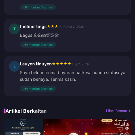
✓
Pembelian Disahkan
thefinertings
★
★
★
★
★
Aug 2, 2026
T
Bagus 👍👍👍💯💯💯
✓
Pembelian Disahkan
Leuyen Nguyen
★
★
★
★
★
Aug 2, 2026
L
Saya belum terima bayaran balik walaupun statusnya
sudah berjaya. Terima kasih.
✓
Pembelian Disahkan
Artikel Berkaitan
Lihat Semua