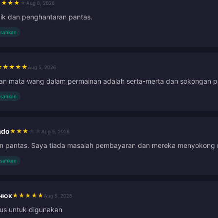
★
★
★
★
★
Aug 6, 2026
ik dan penghantaran pantas.
isahkan
★
★
★
★
★
Aug 5, 2026
an mata wang dalam permainan adalah serta-merta dan sokongan p
isahkan
ado
★
★
★
★
★
Aug 5, 2026
dan pantas. Saya tiada masalah pembayaran dan mereka menyokon
isahkan
нюк
★
★
★
★
★
Aug 5, 2026
us untuk digunakan