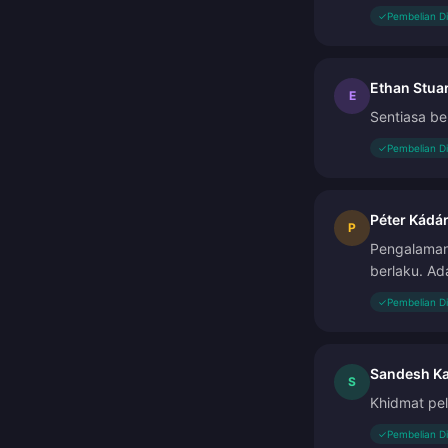
✓
Pembelian D
Ethan Stuar
E
Sentiasa be
✓
Pembelian D
Péter Kádá
P
Pengalaman 
berlaku. Ad
✓
Pembelian D
Sandesh K
S
Khidmat pe
✓
Pembelian D