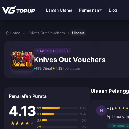
Langkau ke kandungan utama
Laman Utama
Permainan
Blog
▼
Home
Knives Out Vouchers
Ulasan
←
Kembali ke Produk
Knives Out Vouchers
665 Dijual
★
4.13
799 ulasan
Ulasan Pelang
Penarafan Purata
4.13
5
Hss
★
50%
★
★
★
★
H
4
★
35%
Aplikasi ya
3
★
15%
★
★
★
★
★
✓
Pembelian D
2
★
0%