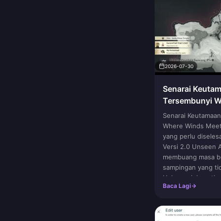
2026-07-30
Senarai Keuta
Tersembunyi W
Julai 2026
Senarai Keutamaa
Where Winds Meet
yang perlu diseles
Versi 2.0 Unseen 
membuang masa be
sampingan yang ti
Halaman ini sentias
Baca Lagi
buka kunci, acara 
berubah, jadi tand
dan semak semula 
separa.