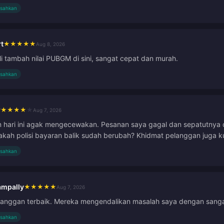
isahkan
t
★
★
★
★
★
Aug 8, 2026
li tambah nilai PUBGM di sini, sangat cepat dan murah.
isahkan
r
★
★
★
★
★
Aug 7, 2026
hari ini agak mengecewakan. Pesanan saya gagal dan sepatutnya dip
akah polisi bayaran balik sudah berubah? Khidmat pelanggan juga
isahkan
ampally
★
★
★
★
★
Aug 7, 2026
langgan terbaik. Mereka mengendalikan masalah saya dengan sanga
isahkan