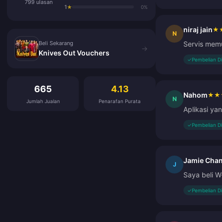
799 ulasan
1
★
0%
niraj jain
★
Beli Sekarang
N
Beli Sekarang
Servis memu
→
Knives Out Vouchers
✓
Pembelian D
Ulasan Pelanggan
665
4.13
Nahom
★
★
N
Jumlah Jualan
Penarafan Purata
Aplikasi ya
✓
Pembelian D
Jamie Chan
J
Saya beli W
✓
Pembelian D