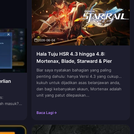
2026-06-04
Hala Tuju HSR 4.3 hingga 4.8:
Mortenax, Blade, Starward & Pier
Biar saya nyatakan bahagian yang paling
penting dahulu: hanya Versi 4.3 yang cukup
rlian
kukuh untuk dijadikan asas belanjawan anda,
dan bagi kebanyakan akaun, Mortenax adalah
epat
unit yang patut dilepaskan...
s:
nah masuk?
Baca Lagi
emudian
banyakan...