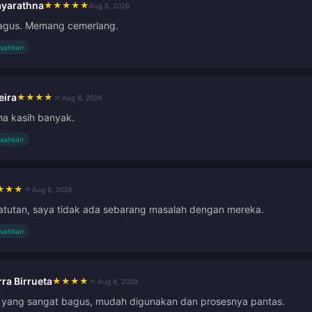
ayarathna
★
★
★
★
★
Aug 8, 2026
bagus. Memang cemerlang.
isahkan
eira
★
★
★
★
★
Aug 8, 2026
ma kasih banyak.
isahkan
★
★
★
★
Aug 8, 2026
atutan, saya tidak ada sebarang masalah dengan mereka.
isahkan
ra Birrueta
★
★
★
★
★
Aug 8, 2026
yang sangat bagus, mudah digunakan dan prosesnya pantas.