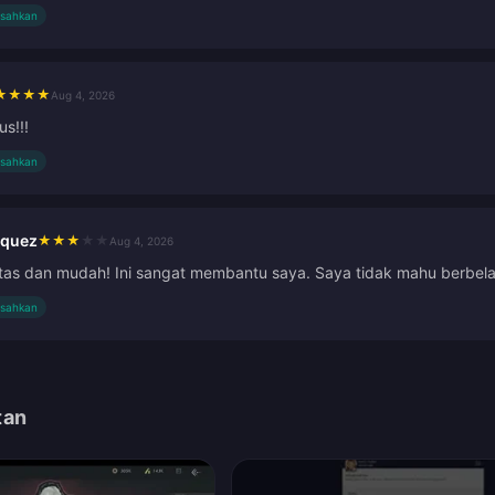
isahkan
★
★
★
★
Aug 4, 2026
s!!!
isahkan
squez
★
★
★
★
★
Aug 4, 2026
as dan mudah! Ini sangat membantu saya. Saya tidak mahu berbelanj
isahkan
tan