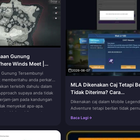
maan Gunung
here Winds Meet |
2026-06-07
n Gunung Tersembunyi
 memberitahu anda perkara
MLA Dikenakan Caj Tetapi Be
aikan terlebih dahulu dalam
Tidak Diterima? Cara
Approach supaya anda tidak
Menyelesaikannya dengan C
rjam-jam pada kandungan
Dikenakan caj dalam Mobile Legend
dak menyekat apa-apa.
Adventure tetapi berlian tidak per
a terkini apabila peraturan
Jangan beli semula. Tutup aplikasi
Baca Lagi
dan penggiliran boss
sepenuhnya, log masuk semula, k
akan halaman ini (bookmark)
buka Mel dalam permainan anda. Ke
selepas setiap minggu