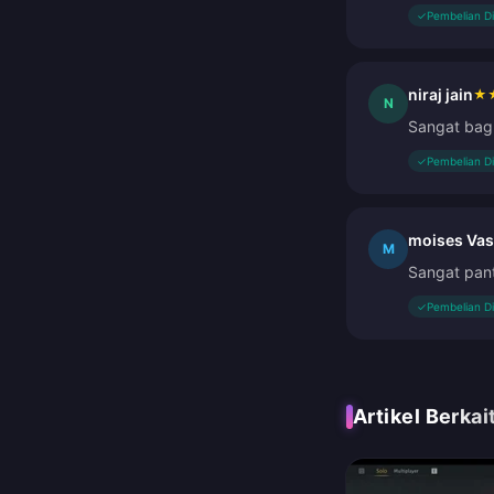
✓
Pembelian D
niraj jain
★
N
Sangat bagu
✓
Pembelian D
moises Va
M
Sangat pant
✓
Pembelian D
Artikel Berkai