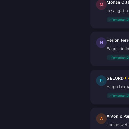
Mohan C J
M
Ia sangat 
✓
Pembelian D
Herlon Ferr
H
Bagus, teri
✓
Pembelian D
þ ELORD
★
Þ
Harga berp
✓
Pembelian D
Antonio Par
A
Laman web 