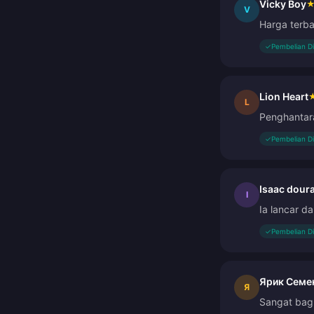
Vicky Boy
V
Harga terba
✓
Pembelian D
Lion Heart
L
Penghantar
✓
Pembelian D
Isaac dour
I
Ia lancar 
✓
Pembelian D
Ярик Семе
Я
Sangat bag