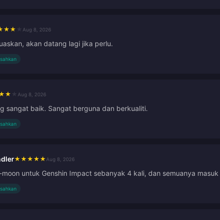
★
★
★
★
Aug 8, 2026
askan, akan datang lagi jika perlu.
isahkan
★
★
★
Aug 8, 2026
ng sangat baik. Sangat berguna dan berkualiti.
isahkan
dler
★
★
★
★
★
Aug 8, 2026
-moon untuk Genshin Impact sebanyak 4 kali, dan semuanya masuk 
isahkan