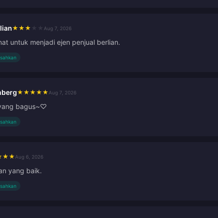
lian
★
★
★
★
★
Aug 7, 2026
at untuk menjadi ejen penjual berlian.
isahkan
mberg
★
★
★
★
★
Aug 7, 2026
 yang bagus~♡
isahkan
★
★
★
Aug 6, 2026
an yang baik.
isahkan