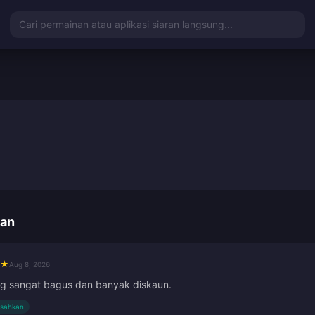
Cari permainan atau aplikasi siaran langsung...
gan
★
Aug 8, 2026
ng sangat bagus dan banyak diskaun.
isahkan