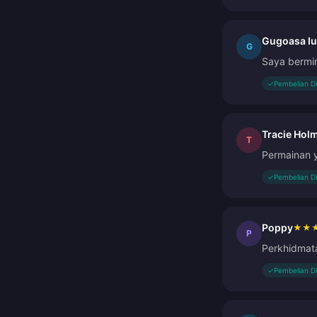
Gugoasa Iu
G
Saya bermin
✓
Pembelian D
Tracie Hol
T
Permainan
✓
Pembelian D
Poppy
★
★
P
Perkhidmat
✓
Pembelian D