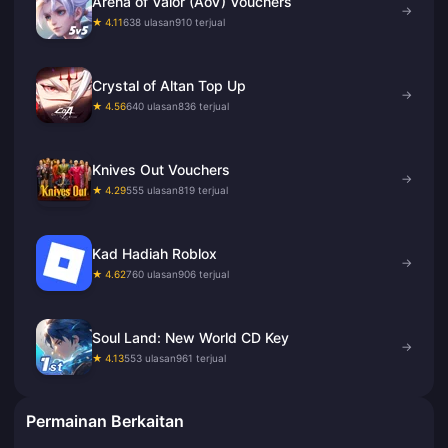
Arena of Valor (AoV) Vouchers
→
★ 4.11
638 ulasan
910 terjual
Crystal of Altan Top Up
→
★ 4.56
640 ulasan
836 terjual
Knives Out Vouchers
→
★ 4.29
555 ulasan
819 terjual
Kad Hadiah Roblox
→
★ 4.62
760 ulasan
906 terjual
Soul Land: New World CD Key
→
★ 4.13
553 ulasan
961 terjual
Permainan Berkaitan