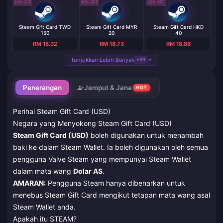
30% OFF
30% OFF
30% OFF
Steam Gift Card TWD
Steam Gift Card MYR
Steam Gift Card HKD
150
20
40
RM 18.32
RM 18.73
RM 18.86
Tunjukkan Lebih Banyak
+30
Penerangan
Jemput & Jana
HOT
Perihal Steam Gift Card (USD)
Negara yang Menyokong Steam Gift Card (USD)
Steam Gift Card (USD)
boleh digunakan untuk menambah
baki ke dalam Steam Wallet. Ia boleh digunakan oleh semua
pengguna Valve Steam yang mempunyai Steam Wallet
dalam mata wang
Dolar AS
.
AMARAN:
Pengguna Steam hanya dibenarkan untuk
menebus Steam Gift Card mengikut tetapan mata wang asal
Steam Wallet anda.
Apakah itu STEAM?