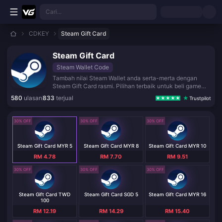
Langkau ke kandungan utama
Cari...
CDKEY
Steam Gift Card
Steam Gift Card
Steam Wallet Code
Tambah nilai Steam Wallet anda serta-merta dengan
Steam Gift Card rasmi. Pilihan terbaik untuk beli game
kegemaran atau DLC di Steam Store tanpa perlu kad
580
ulasan
833
terjual
Trustpilot
kredit. Kod dihantar terus ke e-mel anda dengan pantas
dan selamat.
30% OFF
30% OFF
30% OFF
Steam Gift Card MYR 5
Steam Gift Card MYR 8
Steam Gift Card MYR 10
RM 4.78
RM 7.70
RM 9.51
30% OFF
30% OFF
30% OFF
Steam Gift Card TWD
Steam Gift Card SGD 5
Steam Gift Card MYR 16
100
RM 12.19
RM 14.29
RM 15.40