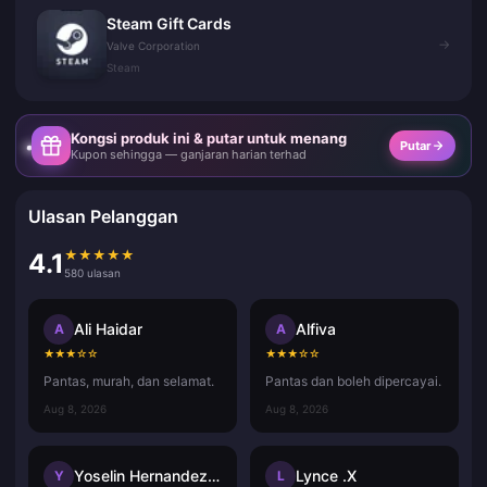
Steam Gift Cards
→
Valve Corporation
Steam
Kongsi produk ini & putar untuk menang
Putar
Kupon sehingga — ganjaran harian terhad
Ulasan Pelanggan
★
★
★
★
★
4.1
580 ulasan
Ali Haidar
Alfiva
A
A
★
★
★
☆
☆
★
★
★
☆
☆
Pantas, murah, dan selamat.
Pantas dan boleh dipercayai.
Aug 8, 2026
Aug 8, 2026
Yoselin Hernandez ramos
Lynce .X
Y
L