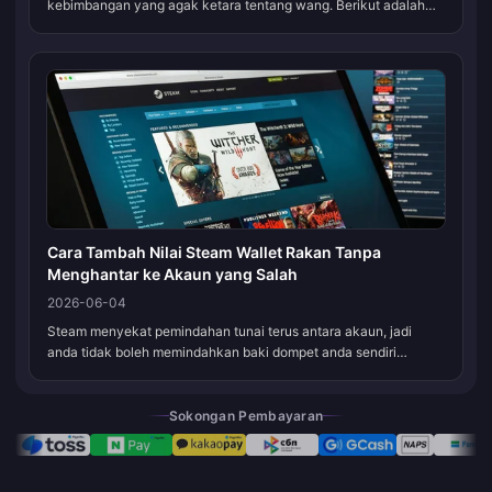
kebimbangan yang agak ketara tentang wang. Berikut adalah
keputusan awalnya: kandungan 4.2 tidak memerlukan sebarang
kos untuk diakses. Ji...
Cara Tambah Nilai Steam Wallet Rakan Tanpa
Menghantar ke Akaun yang Salah
2026-06-04
Steam menyekat pemindahan tunai terus antara akaun, jadi
anda tidak boleh memindahkan baki dompet anda sendiri
kepada rakan. Laluan yang selamat adalah dengan membeli Kad
Hadiah Steam digital dan m...
Sokongan Pembayaran