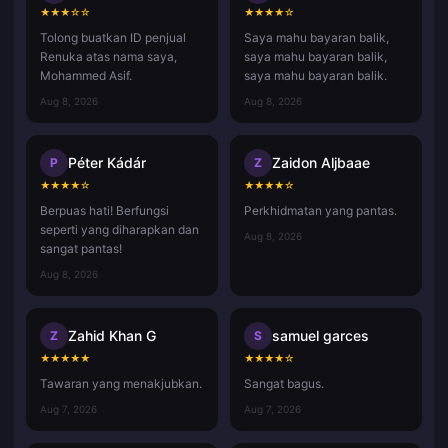
★
★
★
☆
☆
★
★
★
★
☆
Tolong buatkan ID penjual
Saya mahu bayaran balik,
Renuka atas nama saya,
saya mahu bayaran balik,
Mohammed Asif.
saya mahu bayaran balik.
Aug 8, 2026
Aug 8, 2026
Péter Kádár
Zaidon Aljbaae
P
Z
★
★
★
★
☆
★
★
★
★
☆
Berpuas hati! Berfungsi
Perkhidmatan yang pantas.
seperti yang diharapkan dan
Aug 8, 2026
sangat pantas!
Aug 8, 2026
Zahid Khan G
samuel garces
Z
S
★
★
★
★
★
★
★
★
★
☆
Tawaran yang menakjubkan.
Sangat bagus.
Aug 7, 2026
Aug 7, 2026