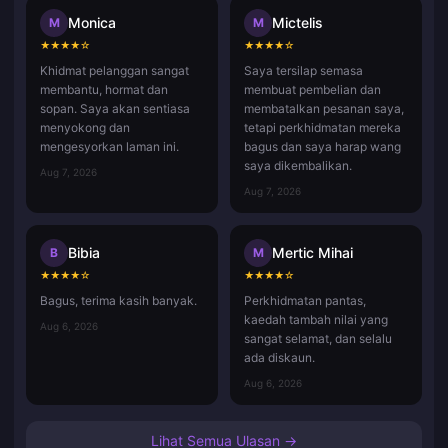
Monica
Mictelis
M
M
★
★
★
★
☆
★
★
★
★
☆
Khidmat pelanggan sangat
Saya tersilap semasa
membantu, hormat dan
membuat pembelian dan
sopan. Saya akan sentiasa
membatalkan pesanan saya,
menyokong dan
tetapi perkhidmatan mereka
mengesyorkan laman ini.
bagus dan saya harap wang
saya dikembalikan.
Aug 7, 2026
Aug 7, 2026
Bibia
Mertic Mihai
B
M
★
★
★
★
☆
★
★
★
★
☆
Bagus, terima kasih banyak.
Perkhidmatan pantas,
kaedah tambah nilai yang
Aug 6, 2026
sangat selamat, dan selalu
ada diskaun.
Aug 6, 2026
Lihat Semua Ulasan →