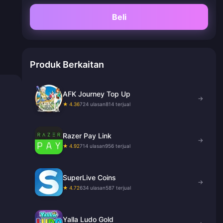
Beli
Produk Berkaitan
AFK Journey Top Up
→
★ 4.36
724 ulasan
814 terjual
Razer Pay Link
→
★ 4.92
714 ulasan
956 terjual
SuperLive Coins
→
★ 4.72
634 ulasan
587 terjual
Yalla Ludo Gold