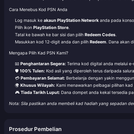
Cara Menebus Kod PSN Anda
Log masuk ke
akaun PlayStation Network
anda pada konsol
Pilih ikon
PlayStation Store
.
Tatal ke bawah ke bar sisi dan pilih
Redeem Codes
.
Masukkan kod 12-digit anda dan pilih
Redeem
. Dana akan d
Mengapa Pilih Kad PSN Kami?
📧
Penghantaran Segera:
Terima kod digital anda melalui e-
🛡️
100% Tulen:
Kod asli yang diperoleh terus daripada salur
💳
Pembayaran Selamat:
Berbelanja dengan yakin menggun
🌍
Khusus Wilayah:
Kami menawarkan pelbagai pilihan kad 
🎮
Tiada Tarikh Luput:
Dana dompet anda kekal tersedia pad
Nota: Sila pastikan anda membeli kad hadiah yang sepadan de
Prosedur Pembelian