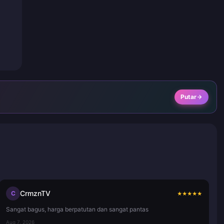
Putar
CrmznTV
C
★
★
★
★
★
Sangat bagus, harga berpatutan dan sangat pantas
Aug 7, 2026