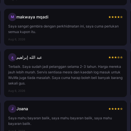
makwaya mqadi
M
★
★
★
★
☆
Saya sangat gembira dengan perkhidmatan ini, saya cuma perlukan
semua kupon itu.
Aug 6, 2026
عبد الله إبراهيم
ع
★
★
★
☆
☆
Terbaik. Saya sudah jadi pelanggan selama 2-3 tahun. Harga mereka
jauh lebih murah. Servis sentiasa mesra dan kaedah log masuk untuk
WuWa juga tiada masalah. Saya cuma harap boleh beli banyak barang
sekali gus.
Aug 6, 2026
Joana
J
★
★
★
★
☆
Saya mahu bayaran balik, saya mahu bayaran balik, saya mahu
bayaran balik.
Aug 5, 2026