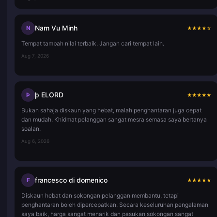
Nam Vu Minh
N
★
★
★
★
☆
Tempat tambah nilai terbaik. Jangan cari tempat lain.
Aug 7, 2026
þ ELORD
Þ
★
★
★
★
★
Bukan sahaja diskaun yang hebat, malah penghantaran juga cepat
dan mudah. Khidmat pelanggan sangat mesra semasa saya bertanya
soalan.
Aug 6, 2026
francesco di domenico
F
★
★
★
★
★
Diskaun hebat dan sokongan pelanggan membantu, tetapi
penghantaran boleh dipercepatkan. Secara keseluruhan pengalaman
saya baik, harga sangat menarik dan pasukan sokongan sangat