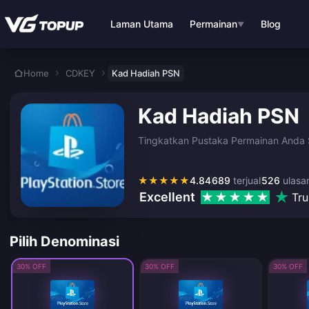
Langkau ke kandungan utama
Laman Utama
Permainan
Blog
▼
Home
CDKEY
Kad Hadiah PSN
Kad Hadiah PSN
Tingkatkan Pustaka Permainan Anda 
★
★
★
★
★
4.84
689
terjual
526
ulasa
Excellent
Tru
Pilih Denominasi
30% OFF
30% OFF
30% OFF