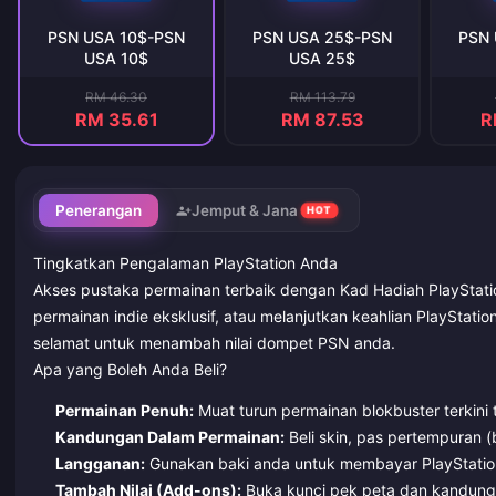
PSN USA 10$-PSN
PSN USA 25$-PSN
PSN 
USA 10$
USA 25$
RM 46.30
RM 113.79
RM 35.61
RM 87.53
R
Penerangan
Jemput & Jana
HOT
Tingkatkan Pengalaman PlayStation Anda
Akses pustaka permainan terbaik dengan Kad Hadiah PlayStatio
permainan indie eksklusif, atau melanjutkan keahlian PlayStati
selamat untuk menambah nilai dompet PSN anda.
Apa yang Boleh Anda Beli?
Permainan Penuh:
Muat turun permainan blokbuster terkini 
Kandungan Dalam Permainan:
Beli skin, pas pertempuran 
Langganan:
Gunakan baki anda untuk membayar PlayStation 
Tambah Nilai (Add-ons):
Buka kunci pek peta dan kandung