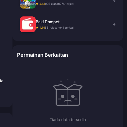
→
★ 4.41
908 ulasan
774 terjual
Baki Dompet
→
★ 4.14
831 ulasan
941 terjual
Permainan Berkaitan
da.
Tiada data tersedia