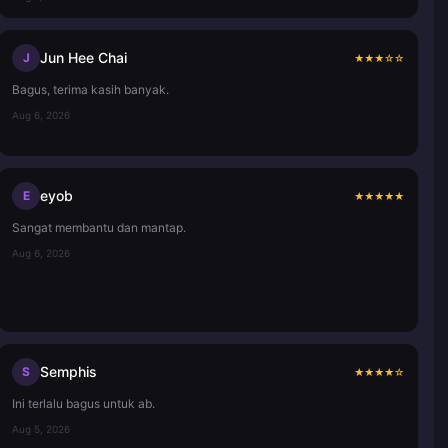
Jun Hee Chai
J
★
★
★
☆
☆
Bagus, terima kasih banyak.
Aug 6, 2026
eyob
E
★
★
★
★
★
Sangat membantu dan mantap.
Aug 6, 2026
Semphis
S
★
★
★
★
☆
Ini terlalu bagus untuk ab.
Aug 5, 2026