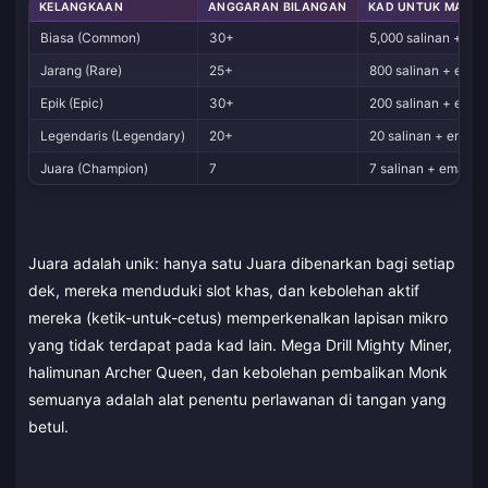
KELANGKAAN
ANGGARAN BILANGAN
KAD UNTUK MAKSIM
Biasa (Common)
30+
5,000 salinan + em
Jarang (Rare)
25+
800 salinan + emas
Epik (Epic)
30+
200 salinan + emas
Legendaris (Legendary)
20+
20 salinan + emas
Juara (Champion)
7
7 salinan + emas
Juara adalah unik: hanya satu Juara dibenarkan bagi setiap
dek, mereka menduduki slot khas, dan kebolehan aktif
mereka (ketik-untuk-cetus) memperkenalkan lapisan mikro
yang tidak terdapat pada kad lain. Mega Drill Mighty Miner,
halimunan Archer Queen, dan kebolehan pembalikan Monk
semuanya adalah alat penentu perlawanan di tangan yang
betul.