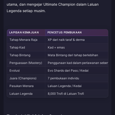
utama, dan mengejar Ultimate Champion dalam Laluan
Legenda setiap musim.
LAPISAN KEMAJUAN
PENCETUS PEMBUKAAN
Tahap Menara Raja
XP dari naik taraf & derma
Tahap Kad
Kad + emas
Tahap Bintang
Mata Bintang dari tahap berlebihan
Penguasaan (Mastery)
Penggunaan kad dalam perlawanan sebenar
Evolusi
Evo Shards dari Pass / Kedai
Juara (Champions)
7 pembukaan individu
Pasukan Menara
Laluan Legenda / Kedai
Laluan Legenda
8,000 Trofi di Laluan Trofi