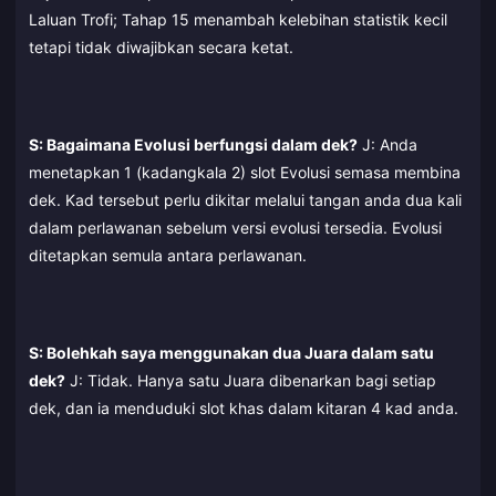
Laluan Trofi; Tahap 15 menambah kelebihan statistik kecil
tetapi tidak diwajibkan secara ketat.
S: Bagaimana Evolusi berfungsi dalam dek?
J: Anda
menetapkan 1 (kadangkala 2) slot Evolusi semasa membina
dek. Kad tersebut perlu dikitar melalui tangan anda dua kali
dalam perlawanan sebelum versi evolusi tersedia. Evolusi
ditetapkan semula antara perlawanan.
S: Bolehkah saya menggunakan dua Juara dalam satu
dek?
J: Tidak. Hanya satu Juara dibenarkan bagi setiap
dek, dan ia menduduki slot khas dalam kitaran 4 kad anda.