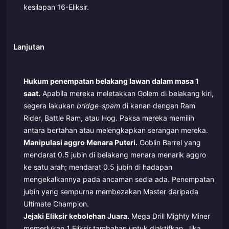
kesilapan 16-Eliksir.
Lanjutan
Hukum penempatan belakang lawan dalam masa 1
saat.
Apabila mereka meletakkan Golem di belakang kiri,
segera lakukan
bridge-spam
di kanan dengan Ram
Rider, Battle Ram, atau Hog. Paksa mereka memilih
antara bertahan atau melengkapkan serangan mereka.
Manipulasi aggro Menara Puteri.
Goblin Barrel yang
mendarat 0.5 jubin di belakang menara menarik aggro
ke satu arah; mendarat 0.5 jubin di hadapan
mengekalkannya pada ancaman sedia ada. Penempatan
jubin yang sempurna membezakan Master daripada
Ultimate Champion.
Jejaki Eliksir kebolehan Juara.
Mega Drill Mighty Miner
memerlukan 1 Eliksir tambahan untuk diaktifkan. Jika