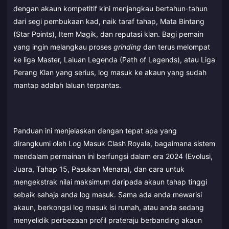
dengan akaun kompetitif kini menjangkau bertahun-tahun
dari segi pembukaan kad, naik taraf tahap, Mata Bintang
(Star Points), Item Magik, dan reputasi klan. Bagi pemain
yang ingin melangkau proses
grinding
dan terus melompat
ke liga Master, Laluan Legenda (Path of Legends), atau Liga
Perang Klan yang serius, log masuk ke akaun yang sudah
mantap adalah laluan terpantas.
Panduan ini menjelaskan dengan tepat apa yang
dirangkumi oleh Log Masuk Clash Royale, bagaimana sistem
mendalam permainan ini berfungsi dalam era 2024 (Evolusi,
Juara, Tahap 15, Pasukan Menara), dan cara untuk
mengekstrak nilai maksimum daripada akaun tahap tinggi
sebaik sahaja anda log masuk. Sama ada anda mewarisi
akaun, berkongsi log masuk isi rumah, atau anda sedang
menyelidik perbezaan profil prateraju berbanding akaun