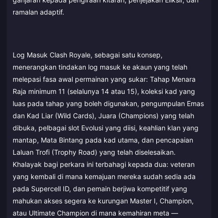
ramalan adaptif.
Log Masuk Clash Royale, sebagai satu konsep,
menerangkan tindakan log masuk ke akaun yang telah
melepasi fasa awal permainan yang sukar: Tahap Menara
Raja minimum 11 (selalunya 14 atau 15), koleksi kad yang
luas pada tahap yang boleh digunakan, pengumpulan Emas
dan Kad Liar (Wild Cards), Juara (Champions) yang telah
dibuka, pelbagai slot Evolusi yang diisi, keahlian klan yang
mantap, Mata Bintang pada kad utama, dan pencapaian
Laluan Trofi (Trophy Road) yang telah diselesaikan.
Khalayak bagi perkara ini terbahagi kepada dua: veteran
yang kembali di mana kemajuan mereka sudah sedia ada
pada Supercell ID, dan pemain berjiwa kompetitif yang
mahukan akses segera ke kurungan Master I, Champion,
atau Ultimate Champion di mana kemahiran meta —