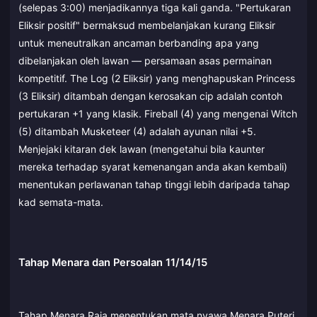
(selepas 3:00) menjadikannya tiga kali ganda. "Pertukaran
Eliksir positif" bermaksud membelanjakan kurang Eliksir
untuk meneutralkan ancaman berbanding apa yang
dibelanjakan oleh lawan — persamaan asas permainan
kompetitif. The Log (2 Eliksir) yang menghapuskan Princess
(3 Eliksir) ditambah dengan kerosakan cip adalah contoh
pertukaran +1 yang klasik. Fireball (4) yang mengenai Witch
(5) ditambah Musketeer (4) adalah ayunan nilai +5.
Menjejaki kitaran dek lawan (mengetahui bila kaunter
mereka terhadap syarat kemenangan anda akan kembali)
menentukan perlawanan tahap tinggi lebih daripada tahap
kad semata-mata.
Tahap Menara dan Persoalan 11/14/15
Tahap Menara Raja menentukan mata nyawa Menara Puteri,