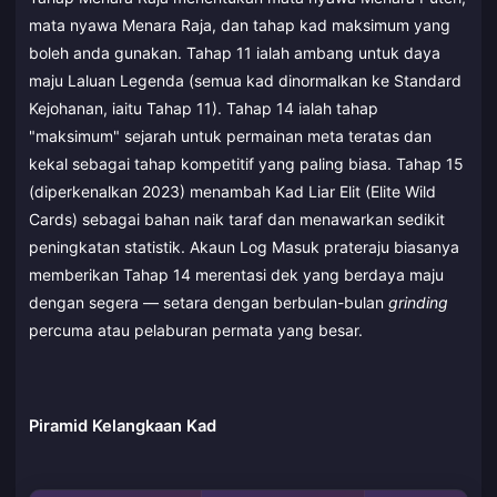
mata nyawa Menara Raja, dan tahap kad maksimum yang
boleh anda gunakan. Tahap 11 ialah ambang untuk daya
maju Laluan Legenda (semua kad dinormalkan ke Standard
Kejohanan, iaitu Tahap 11). Tahap 14 ialah tahap
"maksimum" sejarah untuk permainan meta teratas dan
kekal sebagai tahap kompetitif yang paling biasa. Tahap 15
(diperkenalkan 2023) menambah Kad Liar Elit (Elite Wild
Cards) sebagai bahan naik taraf dan menawarkan sedikit
peningkatan statistik. Akaun Log Masuk prateraju biasanya
memberikan Tahap 14 merentasi dek yang berdaya maju
dengan segera — setara dengan berbulan-bulan
grinding
percuma atau pelaburan permata yang besar.
Piramid Kelangkaan Kad