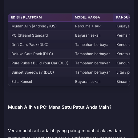
EDISI / PLATFORM
MODEL HARGA
KANDUNGAN
Mudah Alih (Android / iOS)
Percuma + IAP
Kerjaya penu
PC (Steam) Standard
Bayaran sekali
Permainan a
Drift Cars Pack (DLC)
Tambahan berbayar
Kenderaan & a
Deluxe Cars Pack (DLC)
Tambahan berbayar
Kereta taha
Pure Pulse / Build Your Car (DLC)
Tambahan berbayar
Kandungan 
Sunset Speedway (DLC)
Tambahan berbayar
Litar / pers
Edisi Konsol
Bayaran sekali
Binaan diop
Mudah Alih vs PC: Mana Satu Patut Anda Main?
Versi mudah alih adalah yang paling mudah diakses dan