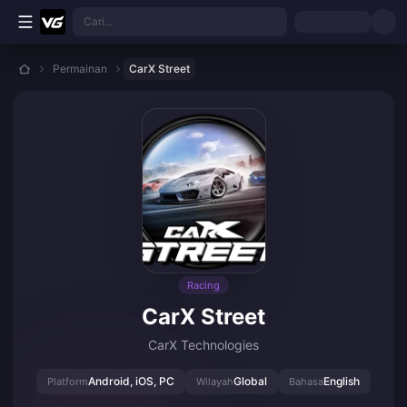
Langkau ke kandungan utama
Cari...
Permainan
CarX Street
Racing
CarX Street
CarX Technologies
Android, iOS, PC
Global
English
Platform
Wilayah
Bahasa