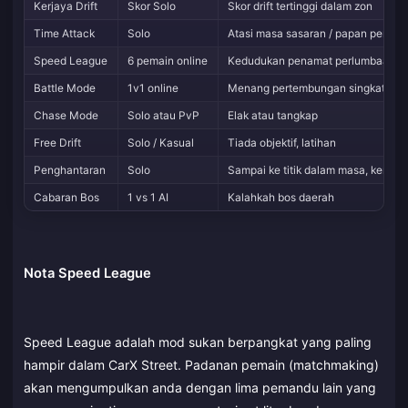
Kerjaya Drift
Skor Solo
Skor drift tertinggi dalam zon
Time Attack
Solo
Atasi masa sasaran / papan pendah
Speed League
6 pemain online
Kedudukan penamat perlumbaan
Battle Mode
1v1 online
Menang pertembungan singkat
Chase Mode
Solo atau PvP
Elak atau tangkap
Free Drift
Solo / Kasual
Tiada objektif, latihan
Penghantaran
Solo
Sampai ke titik dalam masa, kender
Cabaran Bos
1 vs 1 AI
Kalahkah bos daerah
Nota Speed League
Speed League adalah mod sukan berpangkat yang paling
hampir dalam CarX Street. Padanan pemain (matchmaking)
akan mengumpulkan anda dengan lima pemandu lain yang