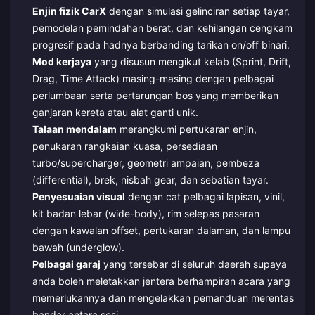
Enjin fizik CarX
dengan simulasi gelinciran setiap tayar,
pemodelan pemindahan berat, dan kehilangan cengkam
progresif pada hadnya berbanding tarikan on/off binari.
Mod kerjaya
yang disusun mengikut kelab (Sprint, Drift,
Drag, Time Attack) masing-masing dengan pelbagai
perlumbaan serta pertarungan bos yang memberikan
ganjaran kereta atau alat ganti unik.
Talaan mendalam
merangkumi pertukaran enjin,
penukaran rangkaian kuasa, persediaan
turbo/supercharger, geometri ampaian, pembeza
(differential), brek, nisbah gear, dan sebatian tayar.
Penyesuaian visual
dengan cat pelbagai lapisan, vinil,
kit badan lebar (wide-body), rim selepas pasaran
dengan kawalan offset, pertukaran dalaman, dan lampu
bawah (underglow).
Pelbagai garaj
yang tersebar di seluruh daerah supaya
anda boleh meletakkan jentera berhampiran acara yang
memerlukannya dan mengelakkan pemanduan merentas
bandar antara sesi.