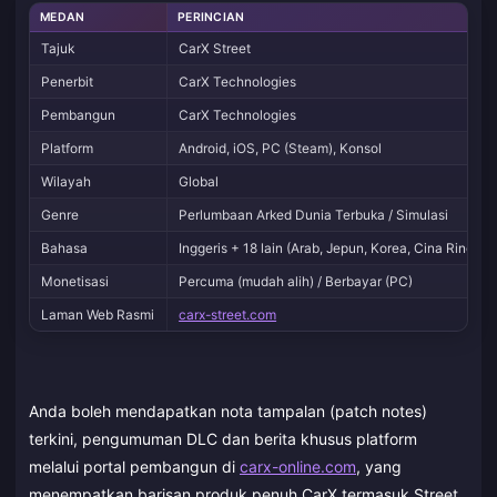
MEDAN
PERINCIAN
Tajuk
CarX Street
Penerbit
CarX Technologies
Pembangun
CarX Technologies
Platform
Android, iOS, PC (Steam), Konsol
Wilayah
Global
Genre
Perlumbaan Arked Dunia Terbuka / Simulasi
Bahasa
Inggeris + 18 lain (Arab, Jepun, Korea, Cina Ringkas
Monetisasi
Percuma (mudah alih) / Berbayar (PC)
Laman Web Rasmi
carx-street.com
Anda boleh mendapatkan nota tampalan (patch notes)
terkini, pengumuman DLC dan berita khusus platform
melalui portal pembangun di
carx-online.com
, yang
menempatkan barisan produk penuh CarX termasuk Street,