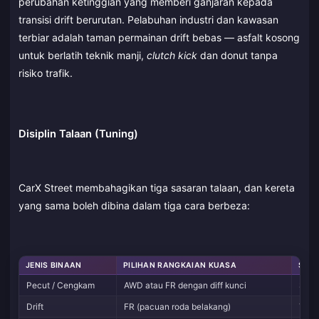
perubahan ketinggian yang memberi ganjaran kepada
transisi drift berurutan. Pelabuhan industri dan kawasan
terbiar adalah taman permainan drift bebas — asfalt kosong
untuk berlatih teknik manji,
clutch kick
dan donut tanpa
risiko trafik.
Disiplin Talaan (Tuning)
CarX Street membahagikan tiga sasaran talaan, dan kereta
yang sama boleh dibina dalam tiga cara berbeza:
JENIS BINAAN
PILIHAN RANGKAIAN KUASA
SEBA
Pecut / Cengkam
AWD atau FR dengan diff kunci
Sport
Drift
FR (pacuan roda belakang)
Taya