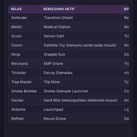
KELAS
KEBOLEHAN AKTIF
SIFAT P
Defender
Transform Shield
Reinfo
Medic
Medical Station
Master
Scout
Sensor Dart
Tracker
Clown
Satellite Toy (menyeru zombi pada musuh)
Anti-Z
Ninja
Grapple Gun
Dexteri
Mechanic
EMP Drone
Tracker
Trickster
Decoy Grenades
n/a
Trap Master
Trip Mine
Toughn
Smoke Bomber
Smoke Grenade Launcher
Concea
Hacker
Hard Wire (melumpuhkan elektronik musuh)
Anti-el
Airborne
Launchpad
Lightw
Refitter
Recon Drone
Demolit