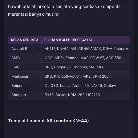
bawah adalah arketaip senjata yang sentiasa kompetitif
merentasi banyak musim:
KELAS SENJATA
PILIHAN BOLEH DIPERCAYAI
Assault Rifle
AK117, KN-44, M4, CR-56 AMAX, DR-H, Peacekeepe
SMG
QQ9 (MP5), Fennec, MX9, PDW-57, AGR 556
LMG
RPD, Holger 26, Chopper, M4LMG
Marksman
SKS, Kilo Bolt-Action, MK2, SP-R 208
Sniper
DL Q33, Locus, Arctic .50, NA-45, Outlaw
Shotgun
BY15, Striker, KRM-262, HS2126
Templat Loadout AR (contoh KN-44)