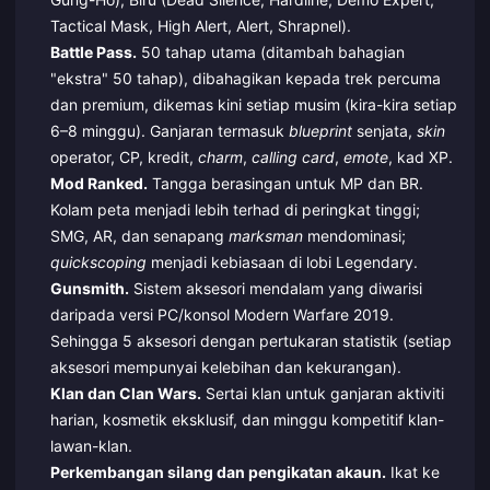
Tactical Mask, High Alert, Alert, Shrapnel).
Battle Pass.
50 tahap utama (ditambah bahagian
"ekstra" 50 tahap), dibahagikan kepada trek percuma
dan premium, dikemas kini setiap musim (kira-kira setiap
6–8 minggu). Ganjaran termasuk
blueprint
senjata,
skin
operator, CP, kredit,
charm
,
calling card
,
emote
, kad XP.
Mod Ranked.
Tangga berasingan untuk MP dan BR.
Kolam peta menjadi lebih terhad di peringkat tinggi;
SMG, AR, dan senapang
marksman
mendominasi;
quickscoping
menjadi kebiasaan di lobi Legendary.
Gunsmith.
Sistem aksesori mendalam yang diwarisi
daripada versi PC/konsol Modern Warfare 2019.
Sehingga 5 aksesori dengan pertukaran statistik (setiap
aksesori mempunyai kelebihan dan kekurangan).
Klan dan Clan Wars.
Sertai klan untuk ganjaran aktiviti
harian, kosmetik eksklusif, dan minggu kompetitif klan-
lawan-klan.
Perkembangan silang dan pengikatan akaun.
Ikat ke