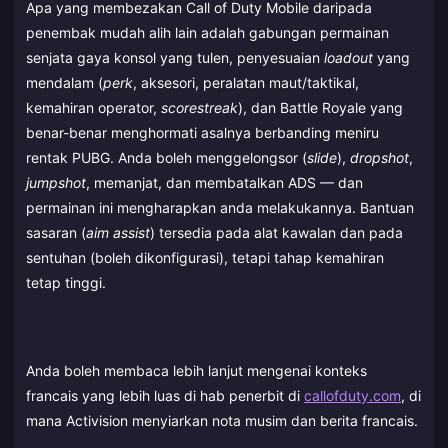
Apa yang membezakan Call of Duty Mobile daripada
penembak mudah alih lain adalah gabungan permainan
senjata gaya konsol yang tulen, penyesuaian
loadout
yang
mendalam (
perk
, aksesori, peralatan maut/taktikal,
kemahiran operator,
scorestreak
), dan Battle Royale yang
benar-benar menghormati asalnya berbanding meniru
rentak PUBG. Anda boleh menggelongsor (
slide
),
dropshot
,
jumpshot
, memanjat, dan membatalkan ADS — dan
permainan ini mengharapkan anda melakukannya. Bantuan
sasaran (
aim assist
) tersedia pada alat kawalan dan pada
sentuhan (boleh dikonfigurasi), tetapi tahap kemahiran
tetap tinggi.
Anda boleh membaca lebih lanjut mengenai konteks
francais yang lebih luas di hab penerbit di
callofduty.com
, di
mana Activision menyiarkan nota musim dan berita francais.