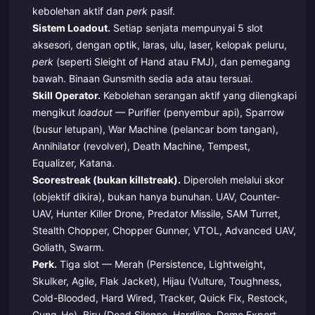
kebolehan aktif dan
perk
pasif.
Sistem Loadout.
Setiap senjata mempunyai 5 slot
aksesori, dengan optik, laras, ulu, laser, kelopak peluru,
perk
(seperti Sleight of Hand atau FMJ), dan pemegang
bawah. Binaan Gunsmith sedia ada atau tersuai.
Skill Operator.
Kebolehan serangan aktif yang dilengkapi
mengikut
loadout
— Purifier (penyembur api), Sparrow
(busur letupan), War Machine (pelancar bom tangan),
Annihilator (revolver), Death Machine, Tempest,
Equalizer, Katana.
Scorestreak (bukan killstreak).
Diperoleh melalui skor
(objektif dikira), bukan hanya bunuhan. UAV, Counter-
UAV, Hunter Killer Drone, Predator Missile, SAM Turret,
Stealth Chopper, Chopper Gunner, VTOL, Advanced UAV,
Goliath, Swarm.
Perk.
Tiga slot — Merah (Persistence, Lightweight,
Skulker, Agile, Flak Jacket), Hijau (Vulture, Toughness,
Cold-Blooded, Hard Wired, Tracker, Quick Fix, Restock,
Gung-Ho), Biru (Dead Silence, Hardline, Demo Expert,