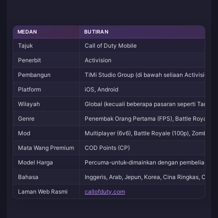
MEDAN
BUTIRAN
Tajuk
Call of Duty Mobile
Penerbit
Activision
Pembangun
TiMi Studio Group (di bawah seliaan Activision)
Platform
iOS, Android
Wilayah
Global (kecuali beberapa pasaran seperti Tanah
Genre
Penembak Orang Pertama (FPS), Battle Royale, 
Mod
Multiplayer (6v6), Battle Royale (100p), Zombies
Mata Wang Premium
COD Points (CP)
Model Harga
Percuma-untuk-dimainkan dengan pembelian pil
Bahasa
Inggeris, Arab, Jepun, Korea, Cina Ringkas, Cina 
Laman Web Rasmi
callofduty.com