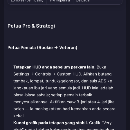
Zombies (bermusim)
1–4 koperasi
pelbagai
Petua Pro & Strategi
Petua Pemula (Rookie → Veteran)
Tetapkan HUD anda sebelum perkara lain.
Buka
Settings → Controls → Custom HUD. Alihkan butang
tembak, lompat, tunduk/gelongsor, dan suis ADS ke
jangkauan ibu jari yang semula jadi. HUD lalai adalah
biasa-biasa sahaja; setiap pemain terbaik
menyesuaikannya. Aktifkan
claw
3-jari atau 4-jari jika
boleh — ia meningkatkan had kemahiran anda secara
kekal.
Kunci grafik pada tetapan yang stabil.
Grafik "Very
High" pada telefon kelas pertengahan menyebabkan