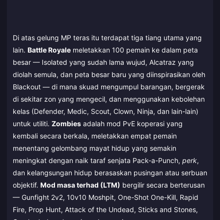
Di atas gelung MP teras itu terdapat tiga tiang utama yang
lain.
Battle Royale
meletakkan 100 pemain ke dalam peta
besar — Isolated yang sudah lama wujud, Alcatraz yang
diolah semula, dan peta besar baru yang diinspirasikan oleh
Blackout — di mana skuad mengumpul barangan, bergerak
di sekitar zon yang mengecil, dan menggunakan kebolehan
kelas (Defender, Medic, Scout, Clown, Ninja, dan lain-lain)
untuk utiliti.
Zombies
adalah mod PvE koperasi yang
kembali secara berkala, meletakkan empat pemain
menentang gelombang mayat hidup yang semakin
meningkat dengan naik taraf senjata Pack-a-Punch,
perk
,
dan kelangsungan hidup berasaskan pusingan atau serbuan
objektif.
Mod masa terhad (LTM)
bergilir secara berterusan
— Gunfight 2v2, 10v10 Moshpit, One-Shot One-Kill, Rapid
Fire, Prop Hunt, Attack of the Undead, Sticks and Stones,