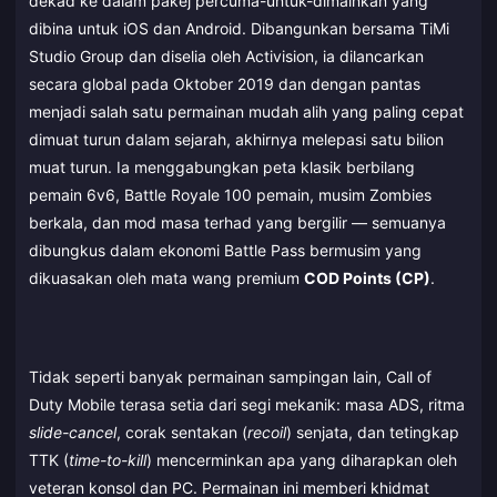
dekad ke dalam pakej percuma-untuk-dimainkan yang
dibina untuk iOS dan Android. Dibangunkan bersama TiMi
Studio Group dan diselia oleh Activision, ia dilancarkan
secara global pada Oktober 2019 dan dengan pantas
menjadi salah satu permainan mudah alih yang paling cepat
dimuat turun dalam sejarah, akhirnya melepasi satu bilion
muat turun. Ia menggabungkan peta klasik berbilang
pemain 6v6, Battle Royale 100 pemain, musim Zombies
berkala, dan mod masa terhad yang bergilir — semuanya
dibungkus dalam ekonomi Battle Pass bermusim yang
dikuasakan oleh mata wang premium
COD Points (CP)
.
Tidak seperti banyak permainan sampingan lain, Call of
Duty Mobile terasa setia dari segi mekanik: masa ADS, ritma
slide-cancel
, corak sentakan (
recoil
) senjata, dan tetingkap
TTK (
time-to-kill
) mencerminkan apa yang diharapkan oleh
veteran konsol dan PC. Permainan ini memberi khidmat