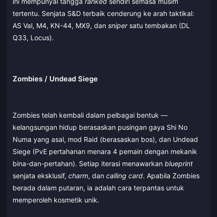
ini mempunyai tangga
ranked
sendiri semasa musim
tertentu. Senjata S&D terbaik cenderung ke arah taktikal:
AS Val, M4, KN-44, MX9, dan
sniper
satu tembakan (DL
Q33, Locus).
Zombies / Undead Siege
Zombies telah kembali dalam pelbagai bentuk —
kelangsungan hidup berasaskan pusingan gaya Shi No
Numa yang asal, mod Raid (berasaskan bos), dan Undead
Siege (PvE pertahanan menara 4 pemain dengan mekanik
bina-dan-pertahan). Setiap iterasi menawarkan
blueprint
senjata eksklusif,
charm
, dan
calling card
. Apabila Zombies
berada dalam putaran, ia adalah cara terpantas untuk
memperoleh kosmetik unik.