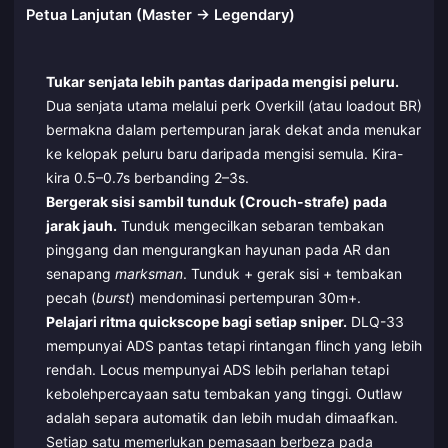
Petua Lanjutan (Master → Legendary)
Tukar senjata lebih pantas daripada mengisi peluru.
Dua senjata utama melalui perk Overkill (atau loadout BR)
bermakna dalam pertempuran jarak dekat anda menukar
ke kelopak peluru baru daripada mengisi semula. Kira-
kira 0.5–0.7s berbanding 2–3s.
Bergerak sisi sambil tunduk (Crouch-strafe) pada
jarak jauh.
Tunduk mengecilkan sebaran tembakan
pinggang dan mengurangkan hayunan pada AR dan
senapang
marksman
. Tunduk + gerak sisi + tembakan
pecah (
burst
) mendominasi pertempuran 30m+.
Pelajari ritma quickscope bagi setiap sniper.
DLQ-33
mempunyai ADS pantas tetapi rintangan flinch yang lebih
rendah. Locus mempunyai ADS lebih perlahan tetapi
kebolehpercayaan satu tembakan yang tinggi. Outlaw
adalah separa automatik dan lebih mudah dimaafkan.
Setiap satu memerlukan pemasaan berbeza pada