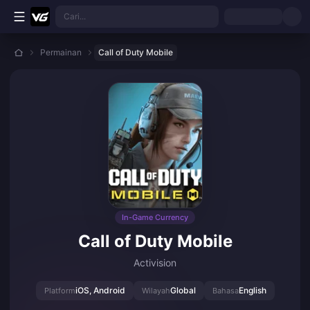
Langkau ke kandungan utama
Cari...
Permainan
Call of Duty Mobile
In-Game Currency
Call of Duty Mobile
Activision
iOS, Android
Global
English
Platform
Wilayah
Bahasa