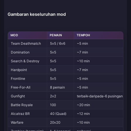
Gambaran keseluruhan mod
MOD
PEMAIN
TEMPOH
T
Team Deathmatch
5v5 / 6v6
~5 min
Domination
5v5
~7 min
Search & Destroy
5v5
~10 min
P
Hardpoint
5v5
~7 min
P
Frontline
5v5
~5 min
Free-For-All
8 pemain
~5 min
P
Gunfight
2v2
terbaik-daripada-6 pusingan
K
Battle Royale
100
~20 min
S
Alcatraz BR
40 (Quad)
~12 min
Warfare
20v20
~10 min