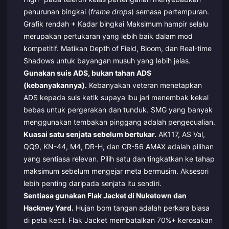
penurunan bingkai (
frame drops
) semasa pertempuran.
Grafik rendah + Kadar bingkai Maksimum hampir selalu
merupakan pertukaran yang lebih baik dalam mod
kompetitif. Matikan Depth of Field, Bloom, dan Real-time
Shadows untuk bayangan musuh yang lebih jelas.
Gunakan suis ADS, bukan tahan ADS
(kebanyakannya).
Kebanyakan veteran menetapkan
ADS kepada suis ketik supaya ibu jari menembak kekal
bebas untuk pergerakan dan tunduk. SMG yang banyak
menggunakan tembakan pinggang adalah pengecualian.
Kuasai satu senjata sebelum bertukar.
AK117, AS Val,
QQ9, KN-44, M4, DR-H, dan CR-56 AMAX adalah pilihan
yang sentiasa relevan. Pilih satu dan tingkatkan ke tahap
maksimum sebelum mengejar meta bermusim. Aksesori
lebih penting daripada senjata itu sendiri.
Sentiasa gunakan Flak Jacket di Nuketown dan
Hackney Yard.
Hujan bom tangan adalah perkara biasa
di peta kecil. Flak Jacket membatalkan 70%+ kerosakan