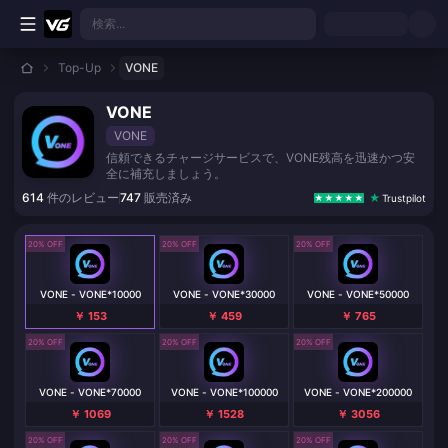
メインコンテンツへスキップ
検索...
Top-Up
VONE
VONE
VONE
信頼できるチャージサービスで、VONE残高を迅速かつ安
全に補充しましょう。
614
件のレビュー
747
販売済み
Trustpilot
20% OFF
20% OFF
20% OFF
VONE - VONE*10000
VONE - VONE*30000
VONE - VONE*50000
￥ 153
￥ 459
￥ 765
20% OFF
20% OFF
20% OFF
VONE - VONE*70000
VONE - VONE*100000
VONE - VONE*200000
￥ 1069
￥ 1528
￥ 3056
20% OFF
20% OFF
20% OFF