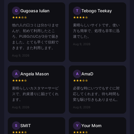
Gugoasa Iulian
Tebogo Teekay
G
T
★
★
★
☆
☆
★
★
★
★
☆
他の人の口コミは分かりませ
素晴らしいサイトです。使い
んが、初めて利用したとこ
方も簡単で、処理も非常に迅
ろ、PUBGのUCが3分で届き
速でした。
ました。とても早くて信頼で
Aug 9, 2026
きます。また利用します。
Aug 9, 2026
Angela Mason
AmaD
A
A
★
★
★
★
☆
★
★
★
☆
☆
素晴らしいカスタマーサービ
必要な時にいつでもすぐに対
スで、約束通りに届けてくれ
応してくれます。待ち時間も
ます。
変な駆け引きもありません。
Aug 8, 2026
Aug 8, 2026
SMIT
Your Mom
S
Y
★
★
★
★
☆
★
★
★
★
☆