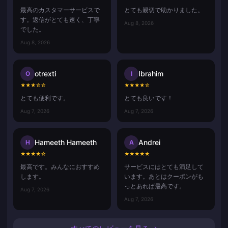
最高のカスタマーサービスで
とても親切で助かりました。
す。返信がとても速く、丁寧
Aug 8, 2026
でした。
Aug 8, 2026
otrexti
Ibrahim
O
I
★
★
★
☆
☆
★
★
★
★
☆
とても便利です。
とても良いです！
Aug 7, 2026
Aug 7, 2026
Hameeth Hameeth
Andrei
H
A
★
★
★
★
☆
★
★
★
★
★
最高です。みんなにおすすめ
サービスにはとても満足して
します。
います。あとはクーポンがも
っとあれば最高です。
Aug 7, 2026
Aug 7, 2026