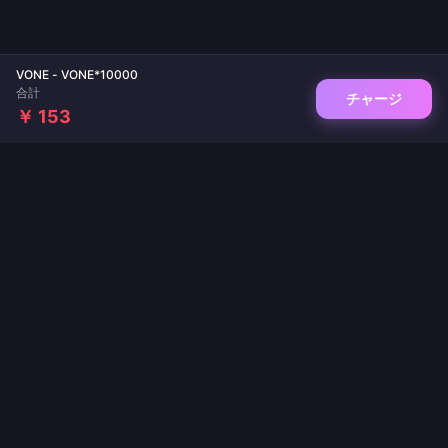
VONE - VONE*10000
合計
チャージ
￥ 153
ゲームチャージとライブ配信アプリの信頼できるプラットフォーム。即時反映、安全
な決済、業界最安値を保証します。
フォローする
·
·
·
·
·
会社概要
お問い合わせ
よくある質問
返品ポリシー
配送ポリシー