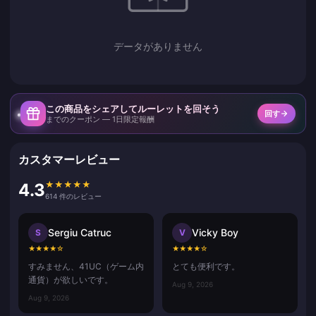
データがありません
この商品をシェアしてルーレットを回そう
回す
までのクーポン — 1日限定報酬
カスタマーレビュー
★
★
★
★
★
4.3
614 件のレビュー
Sergiu Catruc
Vicky Boy
S
V
★
★
★
★
☆
★
★
★
★
☆
すみません、41UC（ゲーム内
とても便利です。
通貨）が欲しいです。
Aug 9, 2026
Aug 9, 2026