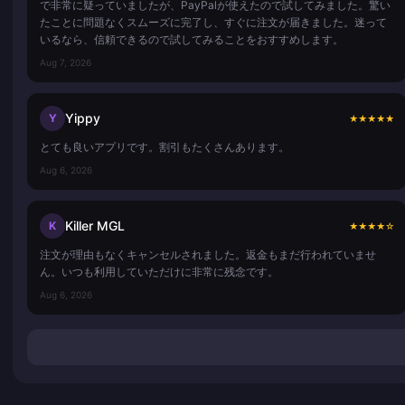
で非常に疑っていましたが、PayPalが使えたので試してみました。驚い
たことに問題なくスムーズに完了し、すぐに注文が届きました。迷って
いるなら、信頼できるので試してみることをおすすめします。
Aug 7, 2026
Yippy
Y
★
★
★
★
★
とても良いアプリです。割引もたくさんあります。
Aug 6, 2026
Killer MGL
K
★
★
★
★
☆
注文が理由もなくキャンセルされました。返金もまだ行われていませ
ん。いつも利用していただけに非常に残念です。
Aug 6, 2026