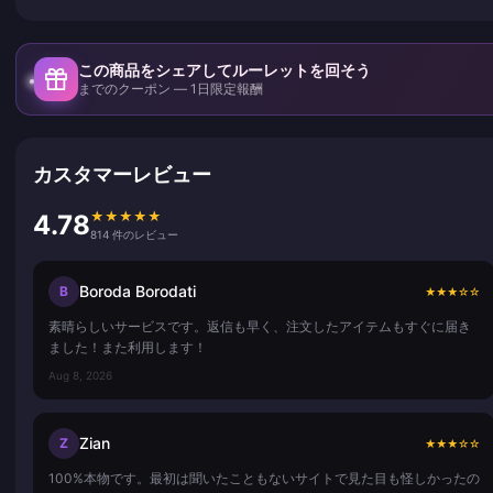
この商品をシェアしてルーレットを回そう
までのクーポン — 1日限定報酬
カスタマーレビュー
★
★
★
★
★
4.78
814 件のレビュー
Boroda Borodati
B
★
★
★
☆
☆
素晴らしいサービスです。返信も早く、注文したアイテムもすぐに届き
ました！また利用します！
Aug 8, 2026
Zian
Z
★
★
★
☆
☆
100%本物です。最初は聞いたこともないサイトで見た目も怪しかったの