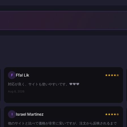
Ffal Lik
F
★
★
★
★
☆
対応が良く、サイトも使いやすいです。❤️❤️❤️
Aug 8, 2026
Israel Martinez
I
★
★
★
★
☆
他のサイトと比べて価格が非常に安いですが、注文から反映されるまで