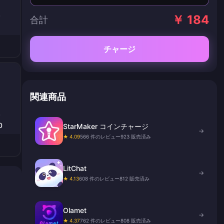
￥ 184
合計
チャージ
関連商品
0
StarMaker コインチャージ
→
★ 4.09
566 件のレビュー
923 販売済み
LitChat
→
★ 4.13
608 件のレビュー
812 販売済み
Olamet
→
★ 4.37
762 件のレビュー
808 販売済み