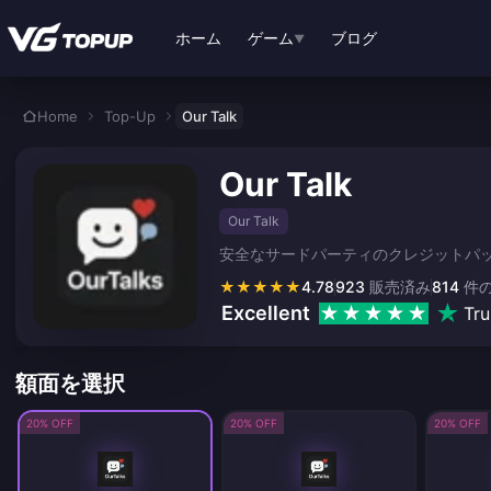
メインコンテンツへスキップ
ホーム
ゲーム
ブログ
▼
Home
Top-Up
Our Talk
Our Talk
Our Talk
安全なサードパーティのクレジットパッケ
★
★
★
★
★
4.78
923
販売済み
814
件
Excellent
Tru
額面を選択
20% OFF
20% OFF
20% OFF