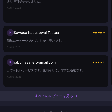
少し時間がかかりました。
Aug 7, 2026
Kawaua Kabuabwai Taatua
K
★
★
★
★
☆
簡単にチャージできて、しかも安いです。
Aug 6, 2026
rabbihasaneftygmail.com
R
★
★
★
★
☆
とても良いサービスです。素晴らしく、非常に迅速です。
Aug 6, 2026
すべてのレビューを見る →