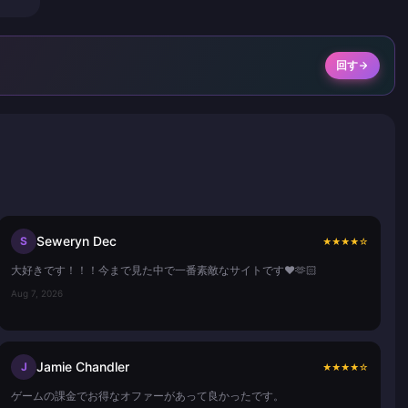
回す
Seweryn Dec
S
★
★
★
★
☆
大好きです！！！今まで見た中で一番素敵なサイトです❤️🫶🏻
Aug 7, 2026
Jamie Chandler
J
★
★
★
★
☆
ゲームの課金でお得なオファーがあって良かったです。