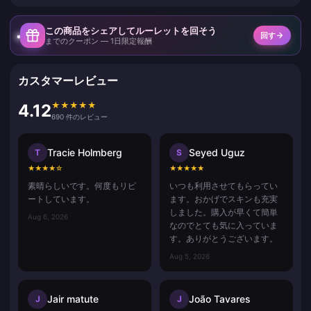
この商品をシェアしてルーレットを回そう
回す
までのクーポン — 1日限定報酬
カスタマーレビュー
★
★
★
★
★
4.12
690 件のレビュー
Tracie Holmberg
Seyed Uguz
T
S
★
★
★
★
☆
★
★
★
★
★
素晴らしいです。何度もリピ
いつも利用させてもらってい
ートしています。
ます。おかげでスキンも充実
しました。購入が早くて簡単
Aug 6, 2026
なのでとても気に入っていま
す。ありがとうございます。
Aug 5, 2026
Jair matute
João Tavares
J
J