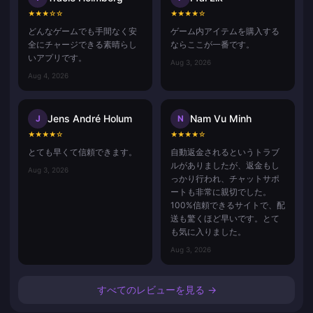
★
★
★
☆
☆
★
★
★
★
☆
どんなゲームでも手間なく安
ゲーム内アイテムを購入する
全にチャージできる素晴らし
ならここが一番です。
いアプリです。
Aug 3, 2026
Aug 4, 2026
Jens André Holum
Nam Vu Minh
J
N
★
★
★
★
☆
★
★
★
★
☆
とても早くて信頼できます。
自動返金されるというトラブ
ルがありましたが、返金もし
Aug 3, 2026
っかり行われ、チャットサポ
ートも非常に親切でした。
100%信頼できるサイトで、配
送も驚くほど早いです。とて
も気に入りました。
Aug 3, 2026
すべてのレビューを見る →