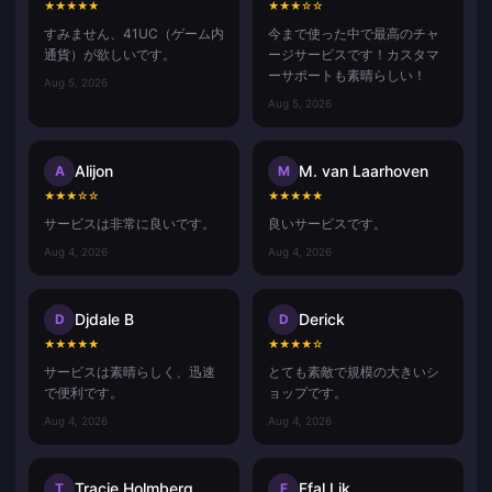
★
★
★
★
★
★
★
★
☆
☆
すみません、41UC（ゲーム内
今まで使った中で最高のチャ
通貨）が欲しいです。
ージサービスです！カスタマ
ーサポートも素晴らしい！
Aug 5, 2026
Aug 5, 2026
Alijon
M. van Laarhoven
A
M
★
★
★
☆
☆
★
★
★
★
★
サービスは非常に良いです。
良いサービスです。
Aug 4, 2026
Aug 4, 2026
Djdale B
Derick
D
D
★
★
★
★
★
★
★
★
★
☆
サービスは素晴らしく、迅速
とても素敵で規模の大きいシ
で便利です。
ョップです。
Aug 4, 2026
Aug 4, 2026
Tracie Holmberg
Ffal Lik
T
F