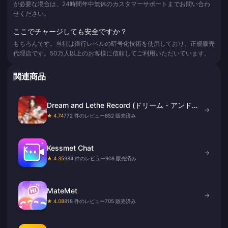
が必要な場合は、24時間年中無休のカスタマーサポートまでお問い合わ
せください。
ここでチャージしても安全ですか？
もちろんです。当社は銀行レベルの暗号化技術を使用しており、正規販売
代理店です。50万人以上のお客様に信頼してご利用いただいています。
関連商品
Dream and Lethe Record (ドリーム・アンド・
→
レテ・レコード) ゴールドチャージ
★ 4.74
772 件のレビュー
852 販売済み
Kessmet Chat
→
★ 4.35
984 件のレビュー
908 販売済み
MateMet
→
★ 4.08
818 件のレビュー
705 販売済み