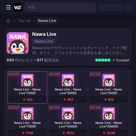
メインコンテンツへスキップ
検索...
Top-Up
Nawa Live
Nawa Live
Nawa Live
Nawa Liveアカウントにコインをチャージして、ライブ配
信、ギフト、クリエイターとの交流をお楽しみください。
690
件のレビュー
817
販売済み
Trustpilot
20% OFF
20% OFF
20% OFF
Nawa Live - Nawa
Nawa Live - Nawa
Nawa Live - Nawa
Live*10000
Live*30000
Live*50000
￥ 163
￥ 487
￥ 812
20% OFF
20% OFF
20% OFF
Nawa Live - Nawa
Nawa Live - Nawa
Nawa Live - Nawa
Live*70000
Live*100000
Live*200000
￥ 1136
￥ 1623
￥ 3248