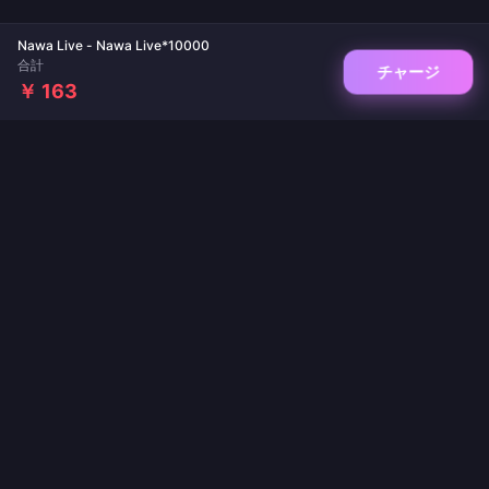
Nawa Live - Nawa Live*10000
合計
チャージ
￥ 163
ゲームチャージとライブ配信アプリの信頼できるプラットフォーム。即時反映、安全
な決済、業界最安値を保証します。
フォローする
·
·
·
·
·
会社概要
お問い合わせ
よくある質問
返品ポリシー
配送ポリシー
·
·
AMLポリシー
プライバシーポリシー
利用規約