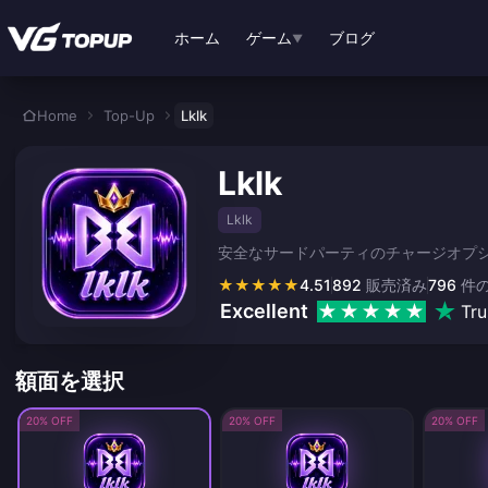
メインコンテンツへスキップ
ホーム
ゲーム
ブログ
▼
Home
Top-Up
Lklk
Lklk
Lklk
安全なサードパーティのチャージオプシ
★
★
★
★
★
4.51
892
販売済み
796
件
Excellent
Tru
額面を選択
20% OFF
20% OFF
20% OFF