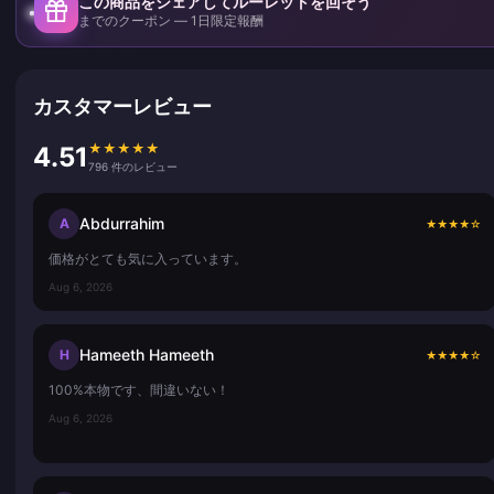
この商品をシェアしてルーレットを回そう
までのクーポン — 1日限定報酬
カスタマーレビュー
★
★
★
★
★
4.51
796 件のレビュー
Abdurrahim
A
★
★
★
★
☆
価格がとても気に入っています。
Aug 6, 2026
Hameeth Hameeth
H
★
★
★
★
☆
100%本物です、間違いない！
Aug 6, 2026