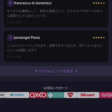
francesco di domenico
F
★
★
★
☆
☆
サービスが素晴らしく、対応も迅速でした。カスタマーサポートの方々
も親切でとても良かったです。
Aug 4, 2026
joseangel Perez
J
★
★
★
★
☆
ここからチャージしてみます。信頼できそうなので、完了したらまたレ
ビューを更新します🤍
Aug 3, 2026
すべてのレビューを見る →
お支払いサポート