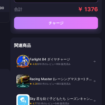
000
￥ 1376
合計
チャージ
関連商品
Farlight 84 ダイヤチャージ
→
★ 4.82
619 件のレビュー
956 販売済み
Racing Master (レーシングマスター) チャ
→
ージ
★ 4.28
950 件のレビュー
893 販売済み
Sky 星を紡ぐ子どもたち シーズンキャンド
→
ル
★ 4.7
753 件のレビュー
546 販売済み