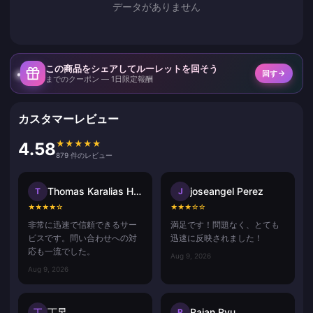
データがありません
この商品をシェアしてルーレットを回そう
回す
までのクーポン — 1日限定報酬
カスタマーレビュー
★
★
★
★
★
4.58
879 件のレビュー
Thomas Karalias Hammerica
joseangel Perez
T
J
★
★
★
★
☆
★
★
★
☆
☆
非常に迅速で信頼できるサー
満足です！問題なく、とても
ビスです。問い合わせへの対
迅速に反映されました！
応も一流でした。
Aug 9, 2026
Aug 9, 2026
丁昱
Raian Ryu
丁
R