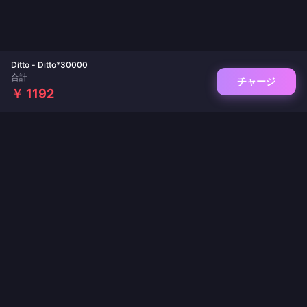
Ditto - Ditto*30000
合計
チャージ
￥ 1192
ゲームチャージとライブ配信アプリの信頼できるプラットフォーム。即時反映、安全
な決済、業界最安値を保証します。
フォローする
·
·
·
·
·
会社概要
お問い合わせ
よくある質問
返品ポリシー
配送ポリシー