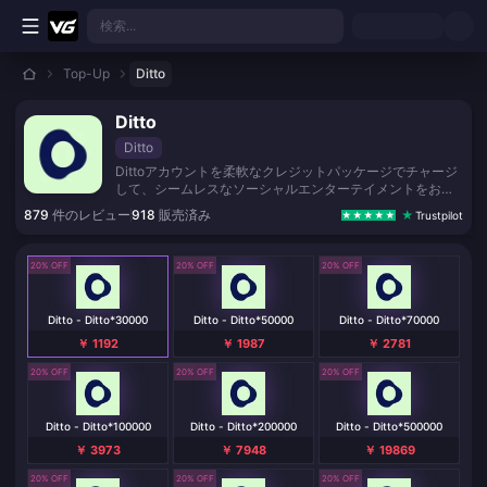
メインコンテンツへスキップ
検索...
Top-Up
Ditto
Ditto
Ditto
Dittoアカウントを柔軟なクレジットパッケージでチャージ
して、シームレスなソーシャルエンターテイメントをお楽
しみください。
879
件のレビュー
918
販売済み
Trustpilot
20% OFF
20% OFF
20% OFF
Ditto - Ditto*30000
Ditto - Ditto*50000
Ditto - Ditto*70000
￥ 1192
￥ 1987
￥ 2781
20% OFF
20% OFF
20% OFF
Ditto - Ditto*100000
Ditto - Ditto*200000
Ditto - Ditto*500000
￥ 3973
￥ 7948
￥ 19869
20% OFF
20% OFF
20% OFF