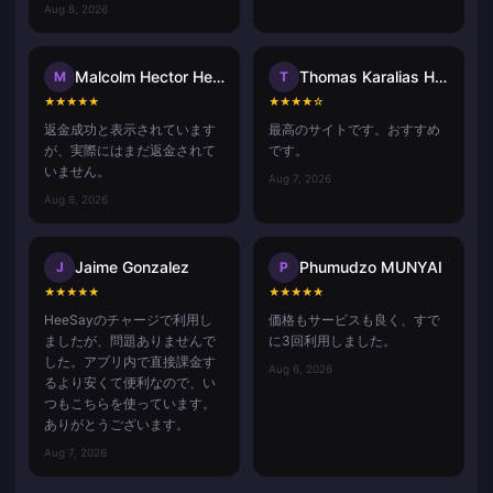
Aug 8, 2026
Malcolm Hector Herce
Thomas Karalias Hammerica
M
T
★
★
★
★
★
★
★
★
★
☆
返金成功と表示されています
最高のサイトです。おすすめ
が、実際にはまだ返金されて
です。
いません。
Aug 7, 2026
Aug 8, 2026
Jaime Gonzalez
Phumudzo MUNYAI
J
P
★
★
★
★
★
★
★
★
★
★
HeeSayのチャージで利用し
価格もサービスも良く、すで
ましたが、問題ありませんで
に3回利用しました。
した。アプリ内で直接課金す
Aug 6, 2026
るより安くて便利なので、い
つもこちらを使っています。
ありがとうございます。
Aug 7, 2026