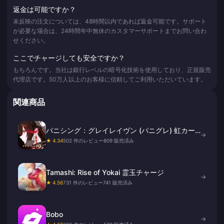
返金は可能ですか？
未反映の注文については、48時間以内であれば返金可能です。サポート
が必要な場合は、24時間年中無休のカスタマーサポートまでお問い合わ
せください。
ここでチャージしても安全ですか？
もちろんです。当社は銀行レベルの暗号化技術を使用しており、正規販売
代理店です。50万人以上のお客様に信頼してご利用いただいています。
関連商品
パニシング：グレイレイヴン (パニグレ) 虹カー
→
ド
★ 4.34
502 件のレビュー
809 販売済み
Tamashi: Rise of Yokai 霊玉チャージ
→
★ 4.56
731 件のレビュー
741 販売済み
Bobo
→