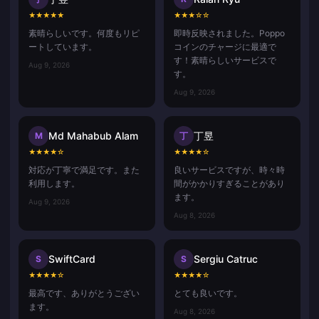
★
★
★
★
★
★
★
★
☆
☆
素晴らしいです。何度もリピ
即時反映されました。Poppo
ートしています。
コインのチャージに最適で
す！素晴らしいサービスで
Aug 9, 2026
す。
Aug 9, 2026
Md Mahabub Alam
丁昱
M
丁
★
★
★
★
☆
★
★
★
★
☆
対応が丁寧で満足です。また
良いサービスですが、時々時
利用します。
間がかかりすぎることがあり
ます。
Aug 9, 2026
Aug 8, 2026
SwiftCard
Sergiu Catruc
S
S
★
★
★
★
☆
★
★
★
★
☆
最高です、ありがとうござい
とても良いです。
ます。
Aug 8, 2026