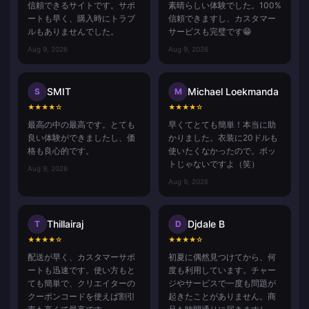
信頼できるサイトです。サポ
素晴らしい体験でした。100%
ートも早く、購入時にトラブ
信頼できますし、カスタマー
ルもありませんでした。
サービスも完璧です😁
Aug 9, 2026
Aug 9, 2026
SMIT
Michael Loekmanda
S
M
★
★
★
★
☆
★
★
★
★
☆
最高の中の最高です。とても
早くてとても簡単！本当に助
良い体験ができましたし、価
かりました。衣装に20ドルも
格も良心的です。
使いたくなかったので。ボッ
トじゃないですよ（笑）
Aug 9, 2026
Aug 9, 2026
Thillairaj
Djdale B
T
D
★
★
★
★
☆
★
★
★
★
☆
配送が早く、カスタマーサポ
初夏に偶然見つけてから、何
ートも迅速です。使い方もと
度も利用しています。チャー
ても簡単で、クリエイターの
ジやサービスで一度も問題が
クーポンコードを使えば割引
起きたことがありません。商