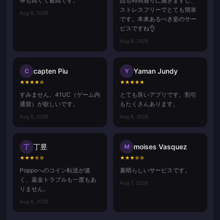
率も高くて最高です。
品も時間通りに届きますし、
ストレスフリーでとても簡単
Aug 8, 2026
です。本来あるべき姿のサー
ビスですね👌
Aug 8, 2026
capten Piu
Yaman Jundy
C
Y
★
★
★
★
☆
★
★
★
★
★
すみません、41UC（ゲーム内
とても良いアプリです。割引
通貨）が欲しいです。
もたくさんあります。
Aug 8, 2026
Aug 8, 2026
丁昱
moises Vasquez
丁
M
★
★
★
☆
☆
★
★
★
☆
☆
Poppoへのコイン転送が速
素晴らしいサービスです。
く、返金トラブルも一度もあ
Aug 7, 2026
りません。
Aug 8, 2026