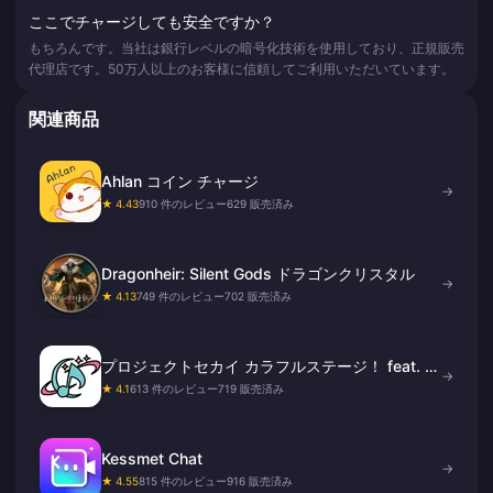
ここでチャージしても安全ですか？
もちろんです。当社は銀行レベルの暗号化技術を使用しており、正規販売
代理店です。50万人以上のお客様に信頼してご利用いただいています。
関連商品
Ahlan コイン チャージ
→
★ 4.43
910 件のレビュー
629 販売済み
Dragonheir: Silent Gods ドラゴンクリスタル
→
★ 4.13
749 件のレビュー
702 販売済み
プロジェクトセカイ カラフルステージ！ feat. 初
→
音ミク
★ 4.1
613 件のレビュー
719 販売済み
Kessmet Chat
→
★ 4.55
815 件のレビュー
916 販売済み