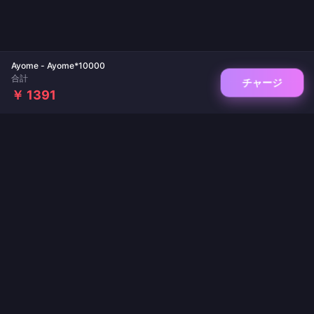
Ayome - Ayome*10000
合計
チャージ
￥ 1391
ゲームチャージとライブ配信アプリの信頼できるプラットフォーム。即時反映、安全
な決済、業界最安値を保証します。
フォローする
·
·
·
·
·
会社概要
お問い合わせ
よくある質問
返品ポリシー
配送ポリシー