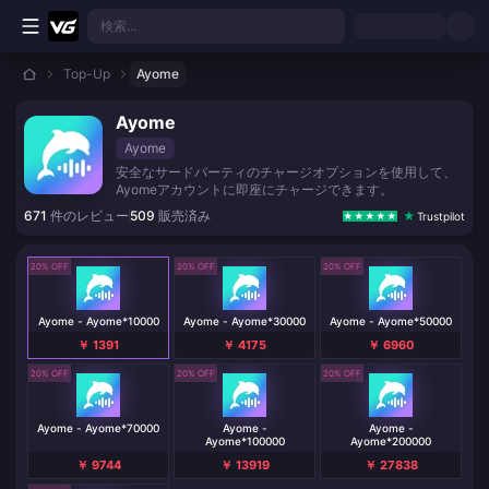
メインコンテンツへスキップ
検索...
Top-Up
Ayome
Ayome
Ayome
安全なサードパーティのチャージオプションを使用して、
Ayomeアカウントに即座にチャージできます。
671
件のレビュー
509
販売済み
Trustpilot
20% OFF
20% OFF
20% OFF
Ayome - Ayome*10000
Ayome - Ayome*30000
Ayome - Ayome*50000
￥ 1391
￥ 4175
￥ 6960
20% OFF
20% OFF
20% OFF
Ayome - Ayome*70000
Ayome -
Ayome -
Ayome*100000
Ayome*200000
￥ 9744
￥ 13919
￥ 27838