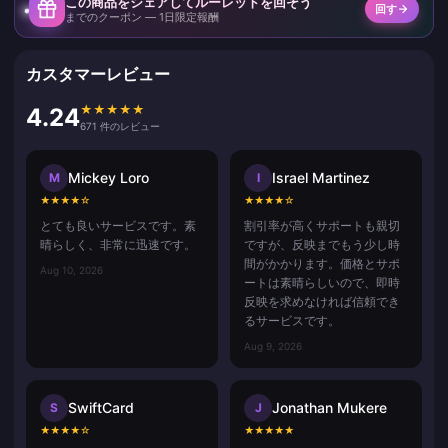
この商品をシェアしてルーレットを回そう
回す
までのクーポン — 1日限定報酬
カスタマーレビュー
★
★
★
★
★
4.24
671 件のレビュー
Mickey Loro
Israel Martinez
M
I
★
★
★
★
☆
★
★
★
★
☆
とても良いサービスです。素
割引率が高くサポートも親切
晴らしく、非常に迅速です。
ですが、反映までもう少し時
間がかかります。価格とサポ
Aug 10, 2026
ートは素晴らしいので、即時
反映を求めなければ信頼でき
るサービスです。
Aug 9, 2026
SwiftCard
Jonathan Mukere
S
J
★
★
★
★
☆
★
★
★
★
★