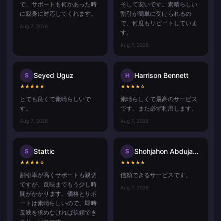
で、サポートも何かあった時
そして安いです。素晴らしい
に親身に対応してくれます。
割引が簡単に受けられるの
で、何度もリピートしていま
Aug 7, 2026
す。
Aug 7, 2026
Seyed Uguz
Harrison Bennett
S
H
★
★
★
★
★
★
★
★
★
☆
とても良くて素晴らしいで
素晴らしくて最高のサービス
す。
です。また必ず利用します。
Aug 7, 2026
Aug 7, 2026
Stattic
Shohjahon Abdujabbor
S
S
★
★
★
★
☆
★
★
★
★
★
割引率が高くサポートも親切
信頼できるサービスです。
ですが、反映までもう少し時
Aug 7, 2026
間がかかります。価格とサポ
ートは素晴らしいので、即時
反映を求めなければ信頼でき