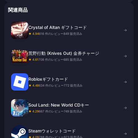
関連商品
Crystal of Altan ギフトコード
→
★ 4.94
616 件のレビュー
849 販売済み
荒野行動 (Knives Out) 金券チャージ
→
★ 4.61
708 件のレビュー
685 販売済み
Robloxギフトカード
→
★ 4.48
634 件のレビュー
772 販売済み
Soul Land: New World CDキー
→
★ 4.29
667 件のレビュー
749 販売済み
Steamウォレットコード
→
★ 4.09
788 件のレビュー
973 販売済み