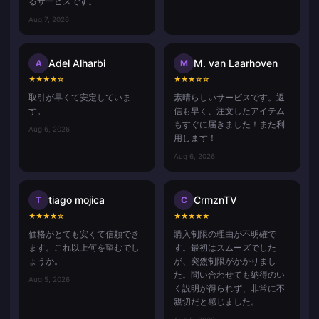
るサービスです。
Aug 7, 2026
Adel Alharbi
M. van Laarhoven
A
M
★
★
★
★
☆
★
★
★
☆
☆
取引が早くて安定していま
素晴らしいサービスです。返
す。
信も早く、注文したアイテム
もすぐに届きました！また利
Aug 6, 2026
用します！
Aug 6, 2026
tiago mojica
CrmznTV
T
C
★
★
★
★
☆
★
★
★
★
★
価格がとても安くて信頼でき
購入制限の理由が不明確で
ます。これ以上何を望むでし
す。最初はスムーズでした
ょうか。
が、突然制限がかかりまし
た。問い合わせても納得のい
Aug 5, 2026
く説明が得られず、非常に不
親切だと感じました。