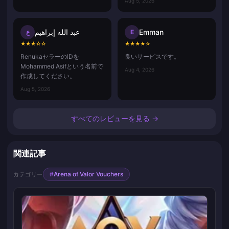
Aug 5, 2026
عبد الله إبراهيم
Emman
ع
E
★
★
★
☆
☆
★
★
★
★
☆
RenukaセラーのIDを
良いサービスです。
Mohammed Asifという名前で
Aug 4, 2026
作成してください。
Aug 5, 2026
すべてのレビューを見る →
関連記事
#
Arena of Valor Vouchers
カテゴリー