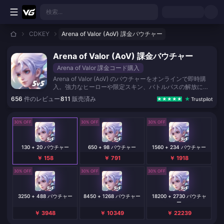
メインコンテンツへスキップ
検索...
CDKEY
Arena of Valor (AoV) 課金バウチャー
Arena of Valor (AoV) 課金バウチャー
Arena of Valor 課金コード購入
Arena of Valor (AoV) のバウチャーをオンラインで即時購
入。強力なヒーローや限定スキン、バトルパスの解放に欠
かせないゲーム内通貨を、安全・迅速にチャージして戦場
656
件のレビュー
811
販売済み
Trustpilot
を有利に進めよう。
30% OFF
30% OFF
30% OFF
130 + 20 バウチャー
650 + 98 バウチャー
1560 + 234 バウチャー
￥ 158
￥ 791
￥ 1918
30% OFF
30% OFF
30% OFF
3250 + 488 バウチャー
8450 + 1268 バウチャー
18200 + 2730 バウチャ
ー
￥ 3948
￥ 10349
￥ 22239