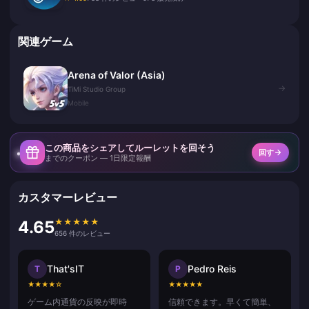
関連ゲーム
Arena of Valor (Asia)
→
TiMi Studio Group
Mobile
この商品をシェアしてルーレットを回そう
回す
までのクーポン — 1日限定報酬
カスタマーレビュー
★
★
★
★
★
4.65
656 件のレビュー
That'sIT
Pedro Reis
T
P
★
★
★
★
☆
★
★
★
★
★
ゲーム内通貨の反映が即時
信頼できます。早くて簡単、