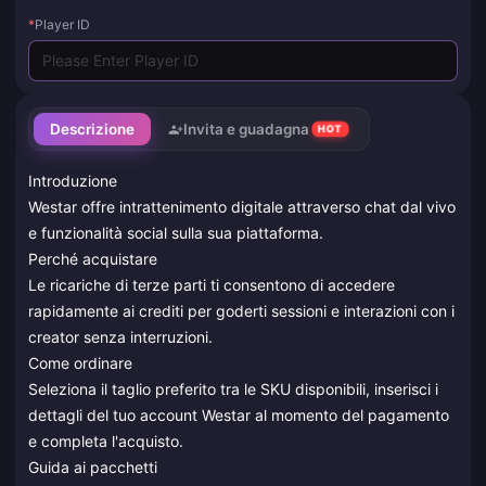
*
Player ID
Descrizione
Invita e guadagna
HOT
Introduzione
Westar offre intrattenimento digitale attraverso chat dal vivo
e funzionalità social sulla sua piattaforma.
Perché acquistare
Le ricariche di terze parti ti consentono di accedere
rapidamente ai crediti per goderti sessioni e interazioni con i
creator senza interruzioni.
Come ordinare
Seleziona il taglio preferito tra le SKU disponibili, inserisci i
dettagli del tuo account Westar al momento del pagamento
e completa l'acquisto.
Guida ai pacchetti