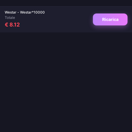
Westar - Westar*10000
Totale
Ricarica
€ 8.12
La tua destinazione di fiducia per ricariche di giochi e app di live streaming.
Consegna istantanea, pagamenti sicuri e i migliori prezzi garantiti.
SEGUICI
·
·
·
·
·
Chi siamo
Contattaci
FAQ
Politica di Reso
Politica di Spedizione
·
·
Politica AML
Informativa sulla privacy
Termini di servizio