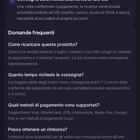
2
Una volta confermato il pagamento, la ricarica verrà inviata
automaticamente all'UID inserito: veloce, sicuro al 100% e senza
necessità di accedere al proprio account.
Domande frequenti
Come ricaricare questo prodotto?
Seleziona semplicemente il taglio, inserisci il tuo UID, scegli un metodo
di pagamento e completa l'acquisto. La tua ricarica verrà consegnata
istantaneamente.
Quanto tempo richiede la consegna?
La maggior parte degli ordini viene consegnata entro 1-2 minuti dalla
conferma del pagamento. In rari casi, potrebbero essere necessari fino
a 3 minuti.
Quali metodi di pagamento sono supportati?
Supportiamo Visa, Mastercard, JCB, criptovalute, Apple Pay, Google
Pay e vari metodi di pagamento locali.
Posso ottenere un rimborso?
I rimborsi sono disponibili per gli ordini non consegnati entro 48 ore.