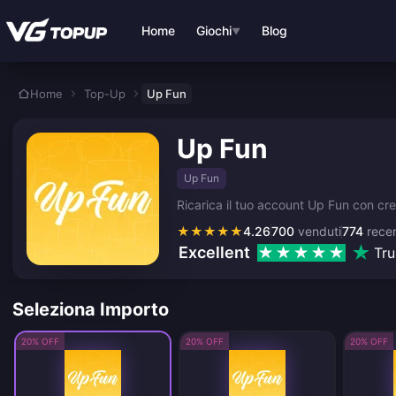
Vai al contenuto principale
Home
Giochi
Blog
▼
Home
Top-Up
Up Fun
Up Fun
Up Fun
Ricarica il tuo account Up Fun con credi
★
★
★
★
★
4.26
700
venduti
774
recen
Excellent
Tru
Seleziona Importo
20% OFF
20% OFF
20% OFF