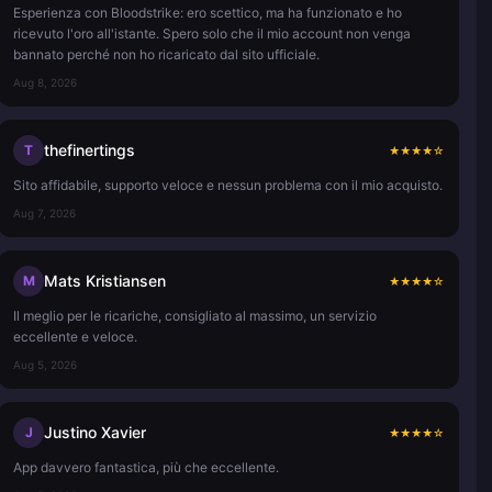
Esperienza con Bloodstrike: ero scettico, ma ha funzionato e ho
ricevuto l'oro all'istante. Spero solo che il mio account non venga
bannato perché non ho ricaricato dal sito ufficiale.
Aug 8, 2026
thefinertings
T
★
★
★
★
☆
Sito affidabile, supporto veloce e nessun problema con il mio acquisto.
Aug 7, 2026
Mats Kristiansen
M
★
★
★
★
☆
Il meglio per le ricariche, consigliato al massimo, un servizio
eccellente e veloce.
Aug 5, 2026
Justino Xavier
J
★
★
★
★
☆
App davvero fantastica, più che eccellente.