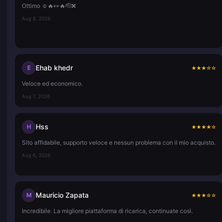
Ottimo ☺️🔥👀🔥🫡❌
Aug 8, 2026
Ehab khedr
E
★
★
★
☆
☆
Veloce ed economico.
Aug 7, 2026
Hss
H
★
★
★
★
☆
Sito affidabile, supporto veloce e nessun problema con il mio acquisto.
Aug 6, 2026
Mauricio Zapata
M
★
★
★
☆
☆
Incredibile. La migliore piattaforma di ricarica, continuate così.