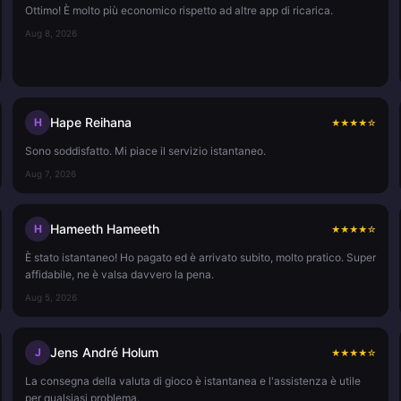
Ottimo! È molto più economico rispetto ad altre app di ricarica.
Aug 8, 2026
Hape Reihana
H
★
★
★
★
☆
Sono soddisfatto. Mi piace il servizio istantaneo.
Aug 7, 2026
Hameeth Hameeth
H
★
★
★
★
☆
È stato istantaneo! Ho pagato ed è arrivato subito, molto pratico. Super
affidabile, ne è valsa davvero la pena.
Aug 5, 2026
Jens André Holum
J
★
★
★
★
☆
La consegna della valuta di gioco è istantanea e l'assistenza è utile
per qualsiasi problema.