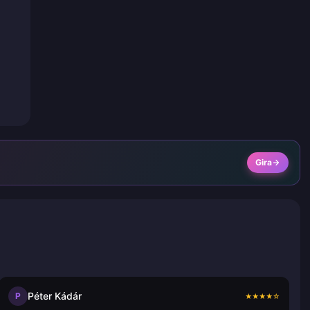
Gira
Péter Kádár
P
★
★
★
★
☆