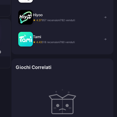
Hiyoo
→
★ 4.37
957 recensioni
782 venduti
Tami
→
★ 4.43
518 recensioni
760 venduti
0
Giochi Correlati