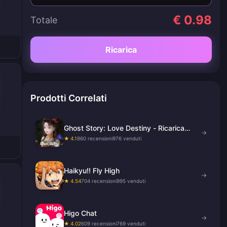
€ 0.98
Totale
Ricarica
Prodotti Correlati
Ghost Story: Love Destiny - Ricarica
→
Giada
★ 4.1
860 recensioni
976 venduti
Haikyu!! Fly High
→
★ 4.54
704 recensioni
995 venduti
Higo Chat
→
★ 4.02
609 recensioni
769 venduti