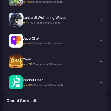
★ 4.98
919 recensioni
976 venduti
Lunite di Wuthering Waves
→
★ 4.11
929 recensioni
550 venduti
Jaco Chat
→
★ 4.05
505 recensioni
531 venduti
Yooy
→
★ 4.74
728 recensioni
500 venduti
Pocket Chat
→
★ 4.94
559 recensioni
839 venduti
Giochi Correlati