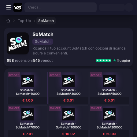
Vai al contenuto principale
Cerca...
Top-Up
SoMatch
SoMatch
SoMatch
Ricarica il tuo account SoMatch con opzioni di ricarica
sicure e convenienti.
698
recensioni
545
venduti
Trustpilot
20% OFF
20% OFF
20% OFF
SoMatch -
SoMatch -
SoMatch -
SoMatch*10000
SoMatch*30000
SoMatch*50000
€ 1.00
€ 3.01
€ 5.01
20% OFF
20% OFF
20% OFF
SoMatch -
SoMatch -
SoMatch -
SoMatch*70000
SoMatch*100000
SoMatch*200000
€ 7.01
€ 10.02
€ 20.03