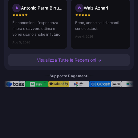
Antonio Parra Birrueta
Waiz Azhari
A
W
★
★
★
★
★
★
★
★
★
☆
È economico. L'esperienza
Bene, anche se i diamanti
finora è davvero ottima e
sono costosi.
vorrei usarlo anche in futuro.
Aug 4, 2026
Aug 5, 2026
Visualizza Tutte le Recensioni →
Supporto Pagamenti