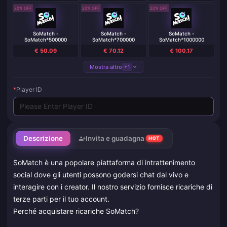
20% OFF
20% OFF
20% OFF
SoMatch -
SoMatch -
SoMatch -
SoMatch*500000
SoMatch*700000
SoMatch*1000000
€ 50.09
€ 70.12
€ 100.17
Mostra altro
+1
*
Player ID
Descrizione
Invita e guadagna
HOT
SoMatch è una popolare piattaforma di intrattenimento
social dove gli utenti possono godersi chat dal vivo e
interagire con i creator. Il nostro servizio fornisce ricariche di
terze parti per il tuo account.
Perché acquistare ricariche SoMatch?