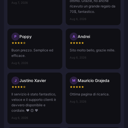
ottimo. Grazie, ho anche
Aug 7, 2026
ricevuto un grande regalo da
70$, fantastico.
Aug 6, 2026
Poppy
Andrei
P
A
★
★
★
★
☆
★
★
★
★
★
Buon prezzo. Semplice ed
Sito molto bello, grazie mille.
efficace.
Aug 6, 2026
Aug 6, 2026
Justino Xavier
Mauricio Grajeda
J
M
★
★
★
★
☆
★
★
★
★
★
Il servizio è stato fantastico,
Ottima pagina di ricarica.
veloce e il supporto clienti è
Aug 5, 2026
davvero disponibile e
cordiale. ❤️ 😍 💖
Aug 6, 2026