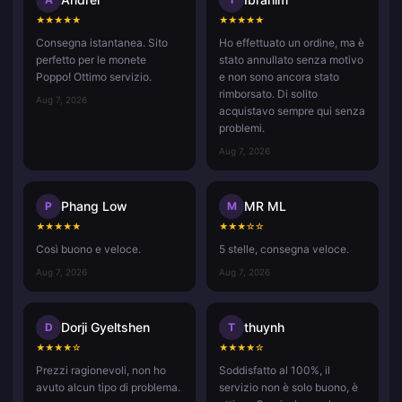
★
★
★
★
★
★
★
★
★
★
Consegna istantanea. Sito
Ho effettuato un ordine, ma è
perfetto per le monete
stato annullato senza motivo
Poppo! Ottimo servizio.
e non sono ancora stato
rimborsato. Di solito
Aug 7, 2026
acquistavo sempre qui senza
problemi.
Aug 7, 2026
Phang Low
MR ML
P
M
★
★
★
★
★
★
★
★
☆
☆
Così buono e veloce.
5 stelle, consegna veloce.
Aug 7, 2026
Aug 7, 2026
Dorji Gyeltshen
thuynh
D
T
★
★
★
★
☆
★
★
★
★
☆
Prezzi ragionevoli, non ho
Soddisfatto al 100%, il
avuto alcun tipo di problema.
servizio non è solo buono, è