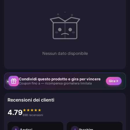
Nessun dato disponibile
Condividi questo prodotto e gira per vincere
Gira
Coupon fino a — ricompensa giornaliera limitata
Recensioni dei clienti
★
★
★
★
★
4.79
698 recensioni
Andrei
Ibrahim
A
I