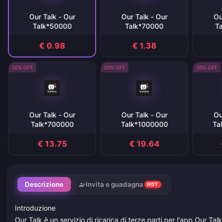
Our Talk - Our
Our Talk - Our
Ou
Talk*50000
Talk*70000
T
€ 0.98
€ 1.38
20% OFF
20% OFF
20% OFF
Our Talk - Our
Our Talk - Our
Ou
Talk*700000
Talk*1000000
Ta
€ 13.75
€ 19.64
Descrizione
Invita e guadagna
HOT
Introduzione
Our Talk è un servizio di ricarica di terze parti per l'app Our Talk