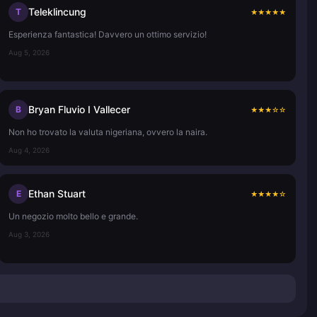
Teleklincung
T
★
★
★
★
★
Esperienza fantastica! Davvero un ottimo servizio!
Aug 5, 2026
Bryan Fluvio I Vallecer
B
★
★
★
☆
☆
Non ho trovato la valuta nigeriana, ovvero la naira.
Aug 4, 2026
Ethan Stuart
E
★
★
★
★
☆
Un negozio molto bello e grande.
Aug 3, 2026