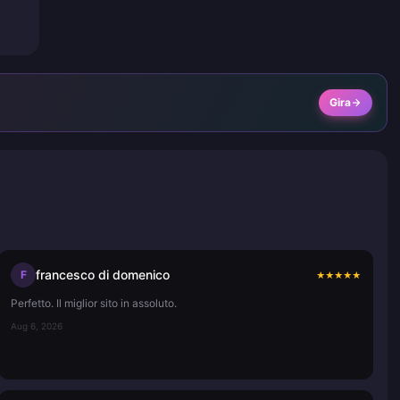
Gira
francesco di domenico
F
★
★
★
★
★
Perfetto. Il miglior sito in assoluto.
Aug 6, 2026