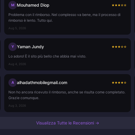
Mouhamed Diop
M
★
★
★
☆
☆
Problema con il rimborso. Nel complesso va bene, ma il processo di
rimborso è lento. Tutto qui.
Aug 5, 2026
Yaman Jundy
Y
★
★
★
☆
☆
Lo adoro! È il sito più bello che abbia mai visto.
Aug 4, 2026
alhadathmobilegmail.com
A
★
★
★
★
☆
Non ho ancora ricevuto il rimborso, anche se risulta come completato.
Grazie comunque.
Aug 3, 2026
Visualizza Tutte le Recensioni →