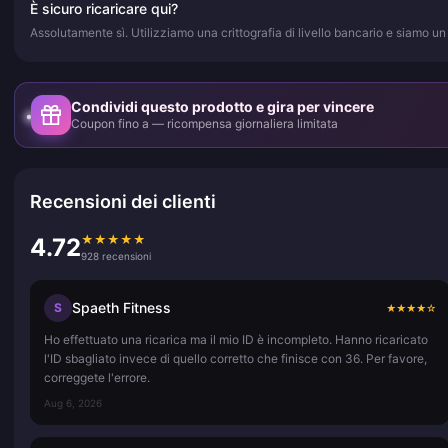
È sicuro ricaricare qui?
Assolutamente sì. Utilizziamo una crittografia di livello bancario e siamo un 
Condividi questo prodotto e gira per vincere
Coupon fino a — ricompensa giornaliera limitata
Recensioni dei clienti
★
★
★
★
★
4.72
928 recensioni
Spaeth Fitness
S
★
★
★
★
☆
Ho effettuato una ricarica ma il mio ID è incompleto. Hanno ricaricato
l'ID sbagliato invece di quello corretto che finisce con 36. Per favore,
correggete l'errore.
Aug 6, 2026