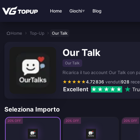
Vai al contenuto principale
Home
Giochi
Blog
▼
Home
Top-Up
Our Talk
Our Talk
Our Talk
Ricarica il tuo account Our Talk con pac
★
★
★
★
★
4.72
836
venduti
928
rece
Excellent
Tru
Seleziona Importo
20% OFF
20% OFF
20% OFF