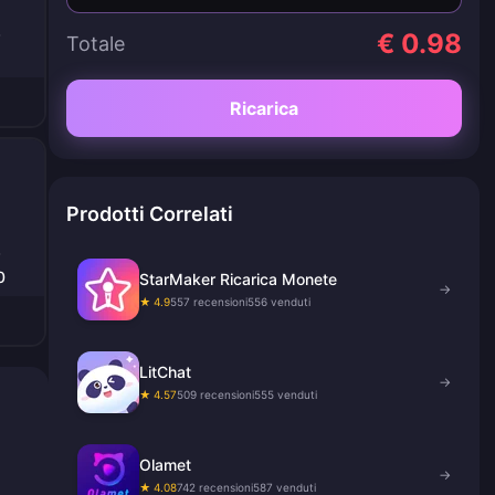
€ 0.98
Totale
Ricarica
Prodotti Correlati
0
StarMaker Ricarica Monete
→
★ 4.9
557 recensioni
556 venduti
LitChat
→
★ 4.57
509 recensioni
555 venduti
Olamet
→
★ 4.08
742 recensioni
587 venduti