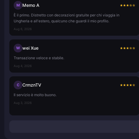
Memo A
M
★
★
★
☆
☆
È il primo. Distretto con decorazioni gratuite per chi viaggia in
Ungheria e all'estero, qualcuno che guardi il mio profilo.
Aug 6, 2026
wei Xue
W
★
★
★
☆
☆
Transazione veloce e stabile.
Aug 4, 2026
CrmznTV
C
★
★
★
★
☆
Il servizio è molto buono.
Aug 3, 2026