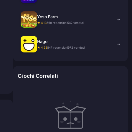
Yoso Farm
→
★ 4.13
668 recensioni
542 venduti
Hago
→
★ 4.25
847 recensioni
972 venduti
Giochi Correlati