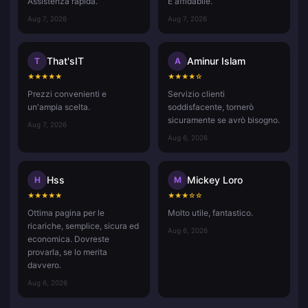
Assistenza rapida.
È affidabile.
Aug 7, 2026
Aug 7, 2026
That'sIT
Aminur Islam
T
A
★
★
★
★
★
★
★
★
★
☆
Prezzi convenienti e
Servizio clienti
un'ampia scelta.
soddisfacente, tornerò
sicuramente se avrò bisogno.
Aug 7, 2026
Aug 6, 2026
Hss
Mickey Loro
H
M
★
★
★
★
★
★
★
★
☆
☆
Ottima pagina per le
Molto utile, fantastico.
ricariche, semplice, sicura ed
Aug 6, 2026
economica. Dovreste
provarla, se lo merita
davvero.
Aug 6, 2026