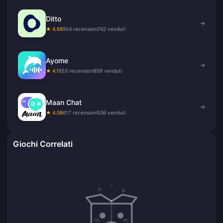
Ditto
→
★ 4.68
904 recensioni
742 venduti
Ayome
→
★ 4.1
853 recensioni
859 venduti
Maan Chat
→
★ 4.06
617 recensioni
536 venduti
Giochi Correlati