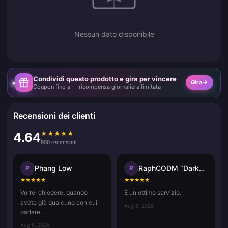
Nessun dato disponibile
Condividi questo prodotto e gira per vincere
Gira
Coupon fino a — ricompensa giornaliera limitata
Recensioni dei clienti
★
★
★
★
★
4.64
900 recensioni
Phang Low
RaphCODM “Darkninja_Agma.io”
P
R
★
★
★
★
★
★
★
★
★
★
Vorrei chiedere, quando
È un ottimo servizio.
avete già qualcuno con cui
Aug 8, 2026
parlare...
Aug 8, 2026