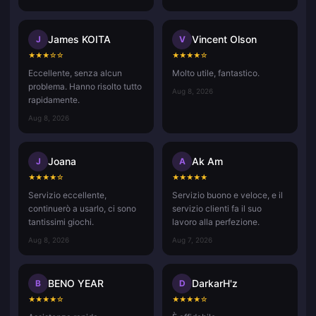
James KOITA
Vincent Olson
J
V
★
★
★
☆
☆
★
★
★
★
☆
Eccellente, senza alcun
Molto utile, fantastico.
problema. Hanno risolto tutto
Aug 8, 2026
rapidamente.
Aug 8, 2026
Joana
Ak Am
J
A
★
★
★
★
☆
★
★
★
★
★
Servizio eccellente,
Servizio buono e veloce, e il
continuerò a usarlo, ci sono
servizio clienti fa il suo
tantissimi giochi.
lavoro alla perfezione.
Aug 8, 2026
Aug 7, 2026
BENO YEAR
DarkarH'z
B
D
★
★
★
★
☆
★
★
★
★
☆