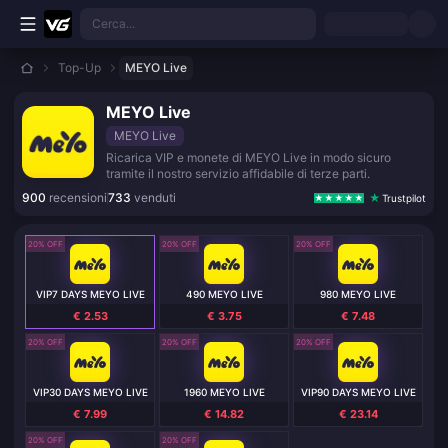
Vai al contenuto principale
Cerca...
Top-Up
MEYO Live
MEYO Live
MEYO Live
Ricarica VIP e monete di MEYO Live in modo sicuro
tramite il nostro servizio affidabile di terze parti.
900
recensioni
733
venduti
Trustpilot
20% OFF
20% OFF
20% OFF
VIP7 DAYS MEYO LIVE
490 MEYO LIVE
980 MEYO LIVE
€ 2.53
€ 3.75
€ 7.48
20% OFF
20% OFF
20% OFF
VIP30 DAYS MEYO LIVE
1960 MEYO LIVE
VIP90 DAYS MEYO LIVE
€ 7.99
€ 14.82
€ 23.14
20% OFF
20% OFF