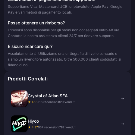
Supportiamo Visa, Mastercard, JCB, criptovalute, Apple Pay, Google
Pay e vari metodi di pagamento locali.
Posso ottenere un rimborso?
I rimborsi sono disponibili per gli ordini non consegnati entro 48 ore.
Contatta la nostra assistenza clienti 24/7 per ricevere supporto.
È sicuro ricaricare qui?
Assolutamente sì. Utilizziamo una crittografia di livello bancario e
siamo un rivenditore autorizzato. Oltre 500.000 clienti soddisfatti si
fidano di noi.
Prodotti Correlati
Crystal of Atlan SEA
→
★ 4.18
516 recensioni
820 venduti
Hiyoo
→
★ 4.37
957 recensioni
782 venduti