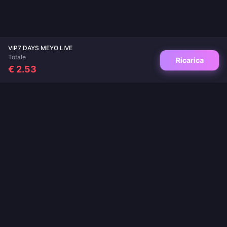
VIP7 DAYS MEYO LIVE
Totale
Ricarica
€ 2.53
La tua destinazione di fiducia per ricariche di giochi e app di live streaming.
Consegna istantanea, pagamenti sicuri e i migliori prezzi garantiti.
SEGUICI
·
·
·
·
·
Chi siamo
Contattaci
FAQ
Politica di Reso
Politica di Spedizione