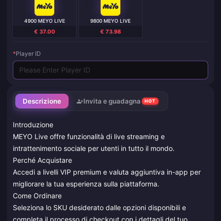
4900 MEYO LIVE
9800 MEYO LIVE
€ 37.00
€ 73.98
*
Player ID
Descrizione
Invita e guadagna
HOT
Introduzione
MEYO Live offre funzionalità di live streaming e
intrattenimento sociale per utenti in tutto il mondo.
Perché Acquistare
Accedi a livelli VIP premium e valuta aggiuntiva in-app per
migliorare la tua esperienza sulla piattaforma.
Come Ordinare
Seleziona lo SKU desiderato dalle opzioni disponibili e
completa il processo di checkout con i dettagli del tuo