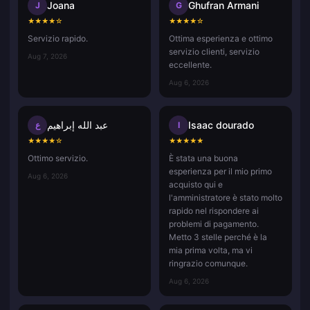
Joana
Ghufran Armani
J
G
★
★
★
★
☆
★
★
★
★
☆
Servizio rapido.
Ottima esperienza e ottimo
servizio clienti, servizio
Aug 7, 2026
eccellente.
Aug 6, 2026
عبد الله إبراهيم
Isaac dourado
ع
I
★
★
★
★
☆
★
★
★
★
★
Ottimo servizio.
È stata una buona
esperienza per il mio primo
Aug 6, 2026
acquisto qui e
l'amministratore è stato molto
rapido nel rispondere ai
problemi di pagamento.
Metto 3 stelle perché è la
mia prima volta, ma vi
ringrazio comunque.
Aug 6, 2026