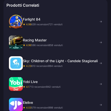
Prodotti Correlati
Farlight 84
→
★ 4.98
639 recensioni
721 venduti
Racing Master
→
★ 4.96
596 recensioni
858 venduti
Sky: Children of the Light - Candele Stagionali
→
★ 4.23
610 recensioni
994 venduti
Yobi Live
→
★ 4.1
713 recensioni
942 venduti
Elelive
→
★ 4.03
579 recensioni
998 venduti