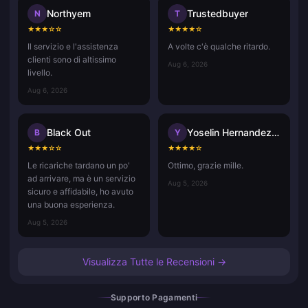
Northyem
Trustedbuyer
N
T
★
★
★
☆
☆
★
★
★
★
☆
Il servizio e l'assistenza
A volte c'è qualche ritardo.
clienti sono di altissimo
Aug 6, 2026
livello.
Aug 6, 2026
Black Out
Yoselin Hernandez ramos
B
Y
★
★
★
☆
☆
★
★
★
★
☆
Le ricariche tardano un po'
Ottimo, grazie mille.
ad arrivare, ma è un servizio
Aug 5, 2026
sicuro e affidabile, ho avuto
una buona esperienza.
Aug 5, 2026
Visualizza Tutte le Recensioni →
Supporto Pagamenti