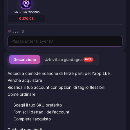
Lklk - Lklk*500000
€ 370.08
*
Player ID
Descrizione
Invita e guadagna
HOT
Accedi a comode ricariche di terze parti per l'app Lklk.
Perché acquistare
Ricarica il tuo account con opzioni di taglio flessibili.
Come ordinare
Scegli il tuo SKU preferito
Fornisci i dettagli dell'account
Completa l'acquisto
Guida ai pacchetti