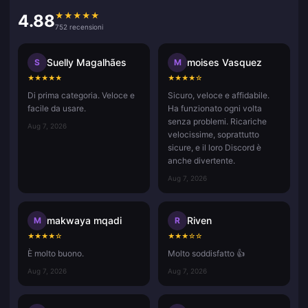
★
★
★
★
★
4.88
752 recensioni
Suelly Magalhães
moises Vasquez
S
M
★
★
★
★
★
★
★
★
★
☆
Di prima categoria. Veloce e
Sicuro, veloce e affidabile.
facile da usare.
Ha funzionato ogni volta
senza problemi. Ricariche
Aug 7, 2026
velocissime, soprattutto
sicure, e il loro Discord è
anche divertente.
Aug 7, 2026
makwaya mqadi
Riven
M
R
★
★
★
★
☆
★
★
★
☆
☆
È molto buono.
Molto soddisfatto 👍
Aug 7, 2026
Aug 7, 2026