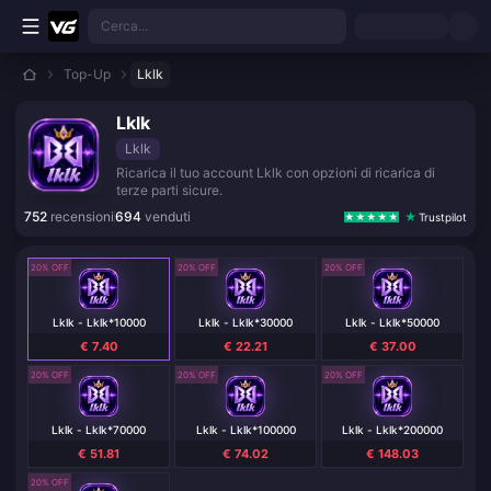
Vai al contenuto principale
Cerca...
Top-Up
Lklk
Lklk
Lklk
Ricarica il tuo account Lklk con opzioni di ricarica di
terze parti sicure.
752
recensioni
694
venduti
Trustpilot
20% OFF
20% OFF
20% OFF
Lklk - Lklk*10000
Lklk - Lklk*30000
Lklk - Lklk*50000
€ 7.40
€ 22.21
€ 37.00
20% OFF
20% OFF
20% OFF
Lklk - Lklk*70000
Lklk - Lklk*100000
Lklk - Lklk*200000
€ 51.81
€ 74.02
€ 148.03
20% OFF