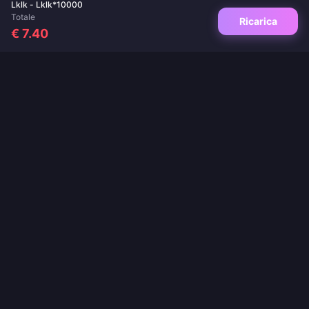
Lklk - Lklk*10000
Totale
Ricarica
€ 7.40
La tua destinazione di fiducia per ricariche di giochi e app di live streaming.
Consegna istantanea, pagamenti sicuri e i migliori prezzi garantiti.
SEGUICI
·
·
·
·
·
Chi siamo
Contattaci
FAQ
Politica di Reso
Politica di Spedizione
·
·
Politica AML
Informativa sulla privacy
Termini di servizio