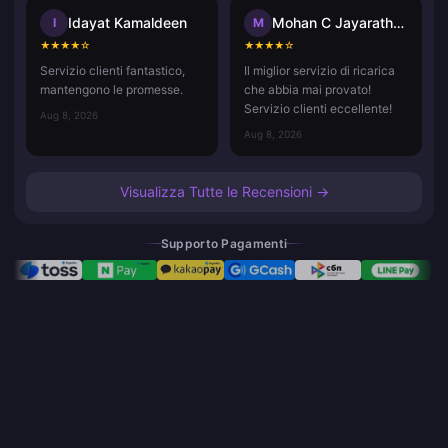
Idayat Kamaldeen
Mohan C Jayarathna
I
M
★
★
★
★
☆
★
★
★
★
☆
Servizio clienti fantastico,
Il miglior servizio di ricarica
mantengono le promesse.
che abbia mai provato!
Servizio clienti eccellente!
Aug 8, 2026
Aug 8, 2026
Visualizza Tutte le Recensioni →
Supporto Pagamenti