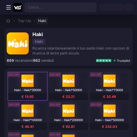
Vai al contenuto principale
Cerca...
Top-Up
Haki
Haki
Haki
Ricarica istantaneamente il tuo saldo Haki con opzioni di
ricarica di terze parti sicure.
869
recensioni
962
venduti
Trustpilot
20% OFF
20% OFF
20% OFF
Haki - Haki*30000
Haki - Haki*50000
Haki - Haki*70000
€ 13.92
€ 23.21
€ 32.49
20% OFF
20% OFF
20% OFF
Haki - Haki*100000
Haki - Haki*200000
Haki - Haki*500000
€ 46.41
€ 92.81
€ 232.03
20% OFF
20% OFF