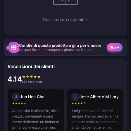
Nessun dato disponibile
Condividi questo prodotto e gira per vincere
Gira
Coupon fino a — ricompensa giornaliera limitata
Recensioni dei clienti
★
★
★
★
★
4.14
869 recensioni
Jun Hee Chai
José Alberto M Lory
J
J
★
★
★
★
☆
★
★
★
★
☆
Questo sito è affidabile, offre
Il miglior servizio clienti di
prezzi convenienti e puoi
sempre. Hanno gestito la mia
anche richiedere un rimborso
richiesta molto rapidamente,
se hai commesso un errore.
andando ben oltre le mie