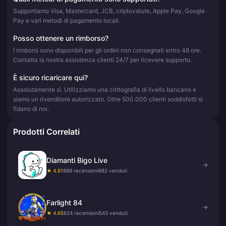
Supportiamo Visa, Mastercard, JCB, criptovalute, Apple Pay, Google
Pay e vari metodi di pagamento locali.
Posso ottenere un rimborso?
I rimborsi sono disponibili per gli ordini non consegnati entro 48 ore.
Contatta la nostra assistenza clienti 24/7 per ricevere supporto.
È sicuro ricaricare qui?
Assolutamente sì. Utilizziamo una crittografia di livello bancario e
siamo un rivenditore autorizzato. Oltre 500.000 clienti soddisfatti si
fidano di noi.
Prodotti Correlati
Diamanti Bigo Live
→
★ 4.81
888 recensioni
682 venduti
Farlight 84
→
★ 4.65
824 recensioni
543 venduti