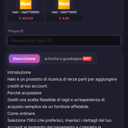
Haki - Haki*700000
Haki - Haki*10000
€ 324.84
€ 4.64
*
Player ID
Descrizione
Invita e guadagna
HOT
Introduzione
Haki è un prodotto di ricarica di terze parti per aggiungere
crediti al tuo account.
Perché acquistare
Goditi una scelta flessibile di tagli e un'esperienza di
acquisto semplice da un fornitore affidabile.
Come ordinare
Seleziona l'SKU che preferisci, inserisci i dettagli del tuo
account al momento del pagamento e completa la