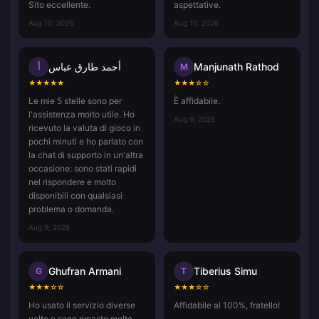
Sito eccellente.
aspettative.
Aug 10, 2026
Aug 10, 2026
أحمد طارق عباس
Manjunath Rathod
أ
M
★
★
★
★
★
★
★
★
☆
☆
Le mie 5 stelle sono per
È affidabile.
l'assistenza molto utile. Ho
Aug 9, 2026
ricevuto la valuta di gioco in
pochi minuti e ho parlato con
la chat di supporto in un'altra
occasione: sono stati rapidi
nel rispondere e molto
disponibili con qualsiasi
problema o domanda.
Aug 9, 2026
Ghufran Armani
Tiberius Simu
G
T
★
★
★
☆
☆
★
★
★
☆
☆
Ho usato il servizio diverse
Affidabile al 100%, fratello!
volte e sono rimasto molto