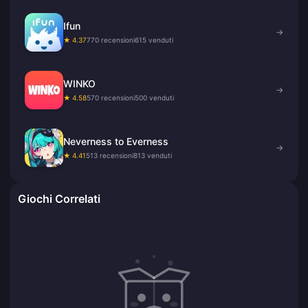
Ifun
→
★ 4.37
770 recensioni
615 venduti
WINKO
→
★ 4.58
570 recensioni
500 venduti
Neverness to Everness
→
★ 4.41
513 recensioni
813 venduti
Giochi Correlati