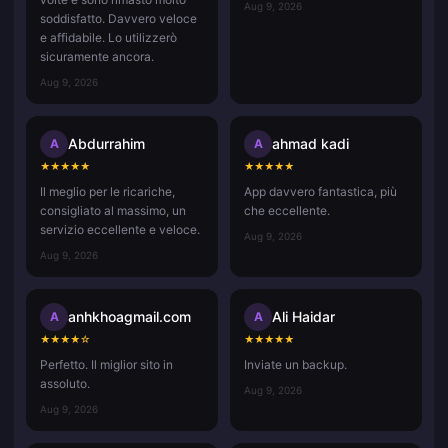
Aug 9, 2026
soddisfatto. Davvero veloce
e affidabile. Lo utilizzerò
sicuramente ancora.
Aug 9, 2026
Abdurrahim
ahmad kadi
A
A
★
★
★
★
★
★
★
★
★
★
Il meglio per le ricariche,
App davvero fantastica, più
consigliato al massimo, un
che eccellente.
servizio eccellente e veloce.
Aug 9, 2026
Aug 9, 2026
anhkhoagmail.com
Ali Haidar
A
A
★
★
★
★
☆
★
★
★
★
★
Perfetto. Il miglior sito in
Inviate un backup.
assoluto.
Aug 9, 2026
Aug 9, 2026