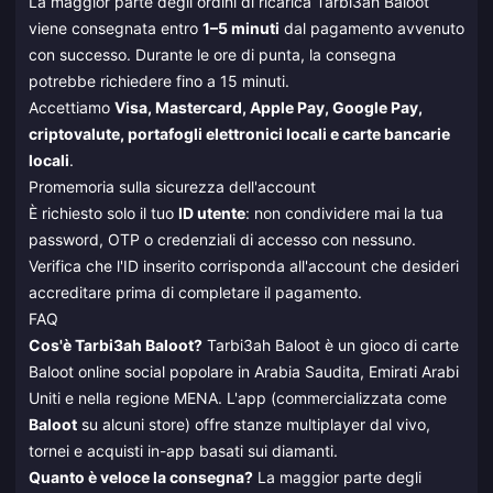
La maggior parte degli ordini di ricarica Tarbi3ah Baloot
viene consegnata entro
1–5 minuti
dal pagamento avvenuto
con successo. Durante le ore di punta, la consegna
potrebbe richiedere fino a 15 minuti.
Accettiamo
Visa, Mastercard, Apple Pay, Google Pay,
criptovalute, portafogli elettronici locali e carte bancarie
locali
.
Promemoria sulla sicurezza dell'account
È richiesto solo il tuo
ID utente
: non condividere mai la tua
password, OTP o credenziali di accesso con nessuno.
Verifica che l'ID inserito corrisponda all'account che desideri
accreditare prima di completare il pagamento.
FAQ
Cos'è Tarbi3ah Baloot?
Tarbi3ah Baloot è un gioco di carte
Baloot online social popolare in Arabia Saudita, Emirati Arabi
Uniti e nella regione MENA. L'app (commercializzata come
Baloot
su alcuni store) offre stanze multiplayer dal vivo,
tornei e acquisti in-app basati sui diamanti.
Quanto è veloce la consegna?
La maggior parte degli