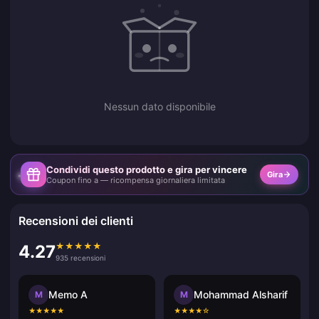
Nessun dato disponibile
Condividi questo prodotto e gira per vincere
Gira
Coupon fino a — ricompensa giornaliera limitata
Recensioni dei clienti
★
★
★
★
★
4.27
935 recensioni
Memo A
Mohammad Alsharif
M
M
★
★
★
★
★
★
★
★
★
☆