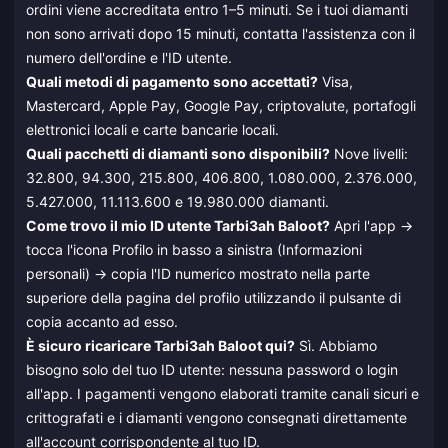
ordini viene accreditata entro 1–5 minuti. Se i tuoi diamanti
non sono arrivati dopo 15 minuti, contatta l'assistenza con il
numero dell'ordine e l'ID utente.
Quali metodi di pagamento sono accettati?
Visa,
Mastercard, Apple Pay, Google Pay, criptovalute, portafogli
elettronici locali e carte bancarie locali.
Quali pacchetti di diamanti sono disponibili?
Nove livelli:
32.800, 94.300, 215.800, 406.800, 1.080.000, 2.376.000,
5.427.000, 11.113.600 e 19.980.000 diamanti.
Come trovo il mio ID utente Tarbi3ah Baloot?
Apri l'app →
tocca l'icona Profilo in basso a sinistra (Informazioni
personali) → copia l'ID numerico mostrato nella parte
superiore della pagina del profilo utilizzando il pulsante di
copia accanto ad esso.
È sicuro ricaricare Tarbi3ah Baloot qui?
Sì. Abbiamo
bisogno solo del tuo ID utente: nessuna password o login
all'app. I pagamenti vengono elaborati tramite canali sicuri e
crittografati e i diamanti vengono consegnati direttamente
all'account corrispondente al tuo ID.