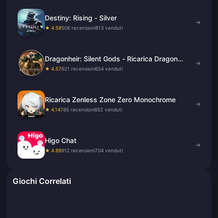
Destiny: Rising - Silver
→
★ 4.58
506 recensioni
813 venduti
Dragonheir: Silent Gods - Ricarica Dragon
→
Crystal
★ 4.57
621 recensioni
654 venduti
Ricarica Zenless Zone Zero Monochrome
→
★ 4.14
765 recensioni
652 venduti
Higo Chat
→
★ 4.89
912 recensioni
704 venduti
Giochi Correlati