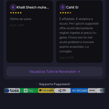
Khalil Sheich muhammad
Cahit Er
K
C
★
★
★
★
★
★
★
★
★
☆
Ottimo da usare.
È affidabile. È semplice e
sicuro. Per i giochi supportati
Aug 5, 2026
offre sconti decisamente
migliori rispetto ai prezzi in-
game. Finora non ho mai
avuto problemi a ricevere
quanto acquistato. Lo
consiglio.
Aug 5, 2026
Visualizza Tutte le Recensioni →
Supporto Pagamenti