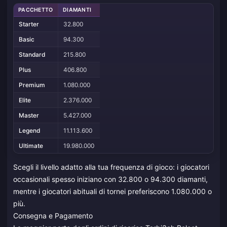
PACCHETTO
DIAMANTI
Starter
32.800
Basic
94.300
Standard
215.800
Plus
406.800
Premium
1.080.000
Elite
2.376.000
Master
5.427.000
Legend
11.113.600
Ultimate
19.980.000
Scegli il livello adatto alla tua frequenza di gioco: i giocatori
occasionali spesso iniziano con 32.800 o 94.300 diamanti,
mentre i giocatori abituali di tornei preferiscono 1.080.000 o
più.
Consegna e Pagamento