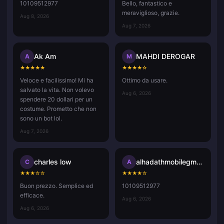
10109512977
Bello, fantastico e
meraviglioso, grazie.
Aug 8, 2026
Aug 7, 2026
Ak Am
MAHDI DEROGAR
A
M
★
★
★
★
★
★
★
★
★
☆
Veloce e facilissimo! Mi ha
Ottimo da usare.
salvato la vita. Non volevo
Aug 6, 2026
spendere 20 dollari per un
costume. Prometto che non
sono un bot lol.
Aug 7, 2026
charles low
alhadathmobilegmail.com
C
A
★
★
★
☆
☆
★
★
★
★
☆
Buon prezzo. Semplice ed
10109512977
efficace.
Aug 6, 2026
Aug 6, 2026