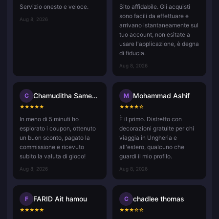
Servizio onesto e veloce.
Sito affidabile. Gli acquisti
sono facili da effettuare e
Aug 8, 2026
arrivano istantaneamente sul
tuo account, non esitate a
usare l'applicazione, è degna
di fiducia.
Aug 8, 2026
Chamuditha Sameenath
Mohammad Ashif
C
M
★
★
★
★
★
★
★
★
★
☆
In meno di 5 minuti ho
È il primo. Distretto con
esplorato i coupon, ottenuto
decorazioni gratuite per chi
un buon sconto, pagato la
viaggia in Ungheria e
commissione e ricevuto
all'estero, qualcuno che
subito la valuta di gioco!
guardi il mio profilo.
Aug 8, 2026
Aug 8, 2026
FARID Ait hamou
chadlee thomas
F
C
★
★
★
★
★
★
★
★
☆
☆