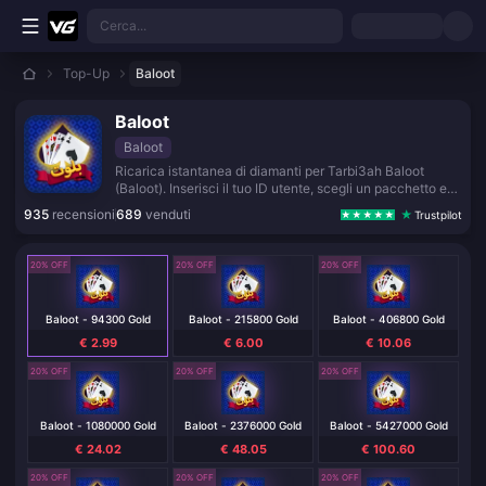
Vai al contenuto principale
Cerca...
Top-Up
Baloot
Baloot
Baloot
Ricarica istantanea di diamanti per Tarbi3ah Baloot
(Baloot). Inserisci il tuo ID utente, scegli un pacchetto e
ricevi i diamanti in pochi minuti.
935
recensioni
689
venduti
Trustpilot
20% OFF
20% OFF
20% OFF
Baloot - 94300 Gold
Baloot - 215800 Gold
Baloot - 406800 Gold
€ 2.99
€ 6.00
€ 10.06
20% OFF
20% OFF
20% OFF
Baloot - 1080000 Gold
Baloot - 2376000 Gold
Baloot - 5427000 Gold
€ 24.02
€ 48.05
€ 100.60
20% OFF
20% OFF
20% OFF