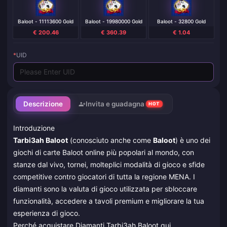
Baloot - 11113600 Gold
Baloot - 19980000 Gold
Baloot - 32800 Gold
€ 200.46
€ 360.39
€ 1.04
*
UID
Descrizione
Invita e guadagna
HOT
Introduzione
Tarbi3ah Baloot
(conosciuto anche come
Baloot
) è uno dei
giochi di carte Baloot online più popolari al mondo, con
stanze dal vivo, tornei, molteplici modalità di gioco e sfide
competitive contro giocatori di tutta la regione MENA. I
diamanti sono la valuta di gioco utilizzata per sbloccare
funzionalità, accedere a tavoli premium e migliorare la tua
esperienza di gioco.
Perché acquistare Diamanti Tarbi3ah Baloot qui