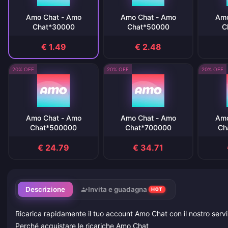
Amo Chat - Amo
Amo Chat - Amo
Amo
Chat*30000
Chat*50000
C
€ 1.49
€ 2.48
20% OFF
20% OFF
20% OFF
Amo Chat - Amo
Amo Chat - Amo
Amo
Chat*500000
Chat*700000
Ch
€ 24.79
€ 34.71
Descrizione
Invita e guadagna
HOT
Ricarica rapidamente il tuo account Amo Chat con il nostro serviz
Perché acquistare le ricariche Amo Chat