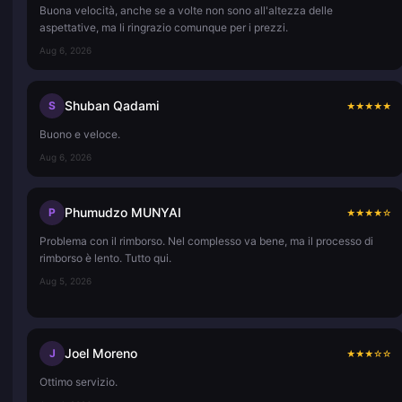
Buona velocità, anche se a volte non sono all'altezza delle
aspettative, ma li ringrazio comunque per i prezzi.
Aug 6, 2026
Shuban Qadami
S
★
★
★
★
★
Buono e veloce.
Aug 6, 2026
Phumudzo MUNYAI
P
★
★
★
★
☆
Problema con il rimborso. Nel complesso va bene, ma il processo di
rimborso è lento. Tutto qui.
Aug 5, 2026
Joel Moreno
J
★
★
★
☆
☆
Ottimo servizio.