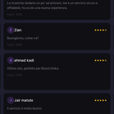
Le ricariche tardano un po' ad arrivare, ma è un servizio sicuro e
affidabile, ho avuto una buona esperienza.
Aug 6, 2026
Zian
Z
★
★
★
★
☆
Buongiorno, come va?
Aug 5, 2026
ahmad kadi
A
★
★
★
★
☆
Ottimo sito, perfetto per Blood Strike.
Aug 5, 2026
Jair matute
J
★
★
★
★
★
Il servizio è molto buono.