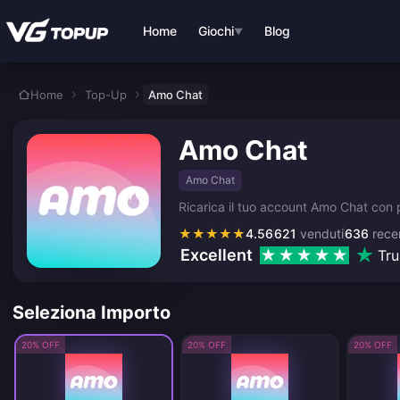
Vai al contenuto principale
Home
Giochi
Blog
▼
Home
Top-Up
Amo Chat
Amo Chat
Amo Chat
Ricarica il tuo account Amo Chat con pa
★
★
★
★
★
4.56
621
venduti
636
recen
Excellent
Tru
Seleziona Importo
20% OFF
20% OFF
20% OFF