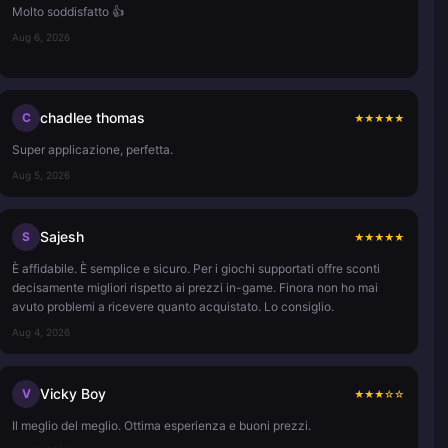
Molto soddisfatto 👍
Aug 6, 2026
chadlee thomas
C
★
★
★
★
★
Super applicazione, perfetta.
Aug 5, 2026
Sajesh
S
★
★
★
★
★
È affidabile. È semplice e sicuro. Per i giochi supportati offre sconti
decisamente migliori rispetto ai prezzi in-game. Finora non ho mai
avuto problemi a ricevere quanto acquistato. Lo consiglio.
Aug 4, 2026
Vicky Boy
V
★
★
★
☆
☆
Il meglio del meglio. Ottima esperienza e buoni prezzi.