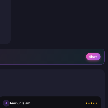
Gira
Aminur Islam
A
★
★
★
★
☆