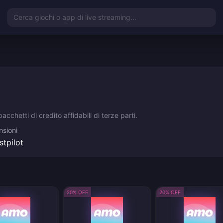
Cerca giochi o app di live streaming...
cchetti di credito affidabili di terze parti.
sioni
stpilot
20% OFF
20% OFF