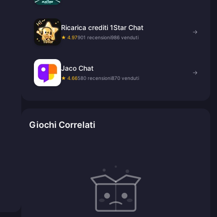
Ricarica crediti 1Star Chat
→
★ 4.97
901 recensioni
986 venduti
Jaco Chat
→
★ 4.66
580 recensioni
870 venduti
Giochi Correlati