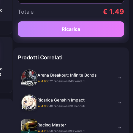
o
€ 1.49
Totale
Ricarica
Prodotti Correlati
o
0
Arena Breakout: Infinite Bonds
→
★ 4.63
872 recensioni
848 venduti
Ricarica Genshin Impact
→
★ 4.96
540 recensioni
631 venduti
Racing Master
→
★ 4.28
950 recensioni
893 venduti