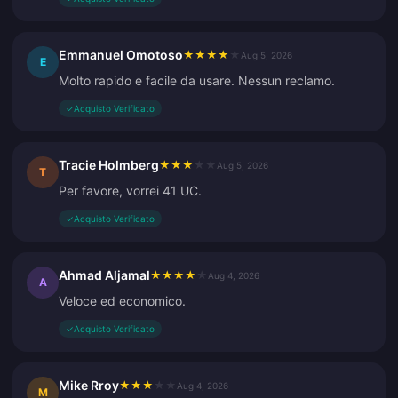
Emmanuel Omotoso
★
★
★
★
★
Aug 5, 2026
E
Molto rapido e facile da usare. Nessun reclamo.
✓
Acquisto Verificato
Tracie Holmberg
★
★
★
★
★
Aug 5, 2026
T
Per favore, vorrei 41 UC.
✓
Acquisto Verificato
Ahmad Aljamal
★
★
★
★
★
Aug 4, 2026
A
Veloce ed economico.
✓
Acquisto Verificato
Mike Rroy
★
★
★
★
★
Aug 4, 2026
M