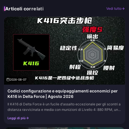
Articoli correlati
Vedi tutto
2026-08-07
Codici configurazione e equipaggiamenti economici per
K416 in Delta Force | Agosto 2026
Il K416 di Delta Force è un fucile d'assalto eccezionale per gli scontri a
distanza ravvicinata e media con munizioni di Livello 4: 880 RPM, un
eccellente DPS contro le corazzature e un'arma base che non richiede
Leggi di più
componenti costosi. Questa pagina elenca i codici di importazione che
vanno dalla configurazione economica quasi completa da 260k fino