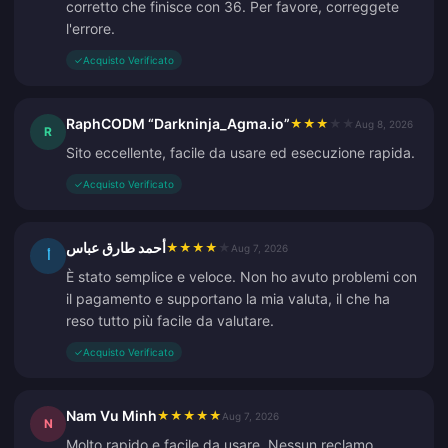
corretto che finisce con 36. Per favore, correggete
l'errore.
✓
Acquisto Verificato
RaphCODM “Darkninja_Agma.io”
★
★
★
★
★
Aug 8, 2026
R
Sito eccellente, facile da usare ed esecuzione rapida.
✓
Acquisto Verificato
أحمد طارق عباس
★
★
★
★
★
Aug 7, 2026
أ
È stato semplice e veloce. Non ho avuto problemi con
il pagamento e supportano la mia valuta, il che ha
reso tutto più facile da valutare.
✓
Acquisto Verificato
Nam Vu Minh
★
★
★
★
★
Aug 7, 2026
N
Molto rapido e facile da usare. Nessun reclamo.