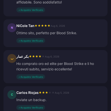
affidabile. Sono soddisfatto!
✓
Acquisto Verificato
NiCole Tan
★
★
★
★
★
Aug 6, 2026
N
Ottimo sito, perfetto per Blood Strike.
✓
Acquisto Verificato
بكر عمار
★
★
★
★
★
Aug 6, 2026
ب
Ho comprato oro ed elite per Blood Strike e li ho
ricevuti subito, servizio eccellente!
✓
Acquisto Verificato
Carlos Riojas
★
★
★
★
★
Aug 5, 2026
C
Inviate un backup.
✓
Acquisto Verificato