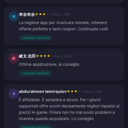
뽀송뽀송
★
★
★
★
★
Aug 5, 2026
뽀
La migliore app per ricaricare monete, ottenere
offerte perfette e tanti coupon. Continuate così!
✓
Acquisto Verificato
綾太 志田
★
★
★
★
★
Aug 5, 2026
綾
Ottima applicazione, la consiglio.
✓
Acquisto Verificato
abdurahmon temirqulov
★
★
★
★
★
Aug 5, 2026
A
È affidabile. È semplice e sicuro. Per i giochi
supportati offre sconti decisamente migliori rispetto ai
prezzi in-game. Finora non ho mai avuto problemi a
ricevere quanto acquistato. Lo consiglio.
✓
Acquisto Verificato