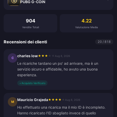
PUBG G-COIN
Recensioni dei clienti
904
4.22
Vendite Totali
Valutazione Media
Recensioni dei clienti
20 / 818
charles low
★
★
★
★
★
Aug 8, 2026
C
Le ricariche tardano un po' ad arrivare, ma è un
servizio sicuro e affidabile, ho avuto una buona
esperienza.
✓
Acquisto Verificato
Mauricio Grajeda
★
★
★
★
★
Aug 8, 2026
M
Ho effettuato una ricarica ma il mio ID è incompleto.
Hanno ricaricato l'ID sbagliato invece di quello