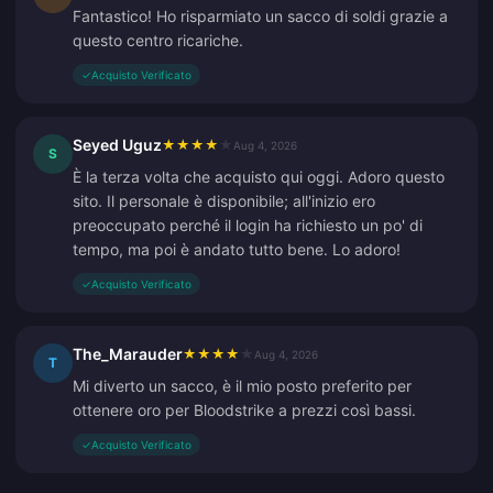
Fantastico! Ho risparmiato un sacco di soldi grazie a
questo centro ricariche.
✓
Acquisto Verificato
Seyed Uguz
★
★
★
★
★
Aug 4, 2026
S
È la terza volta che acquisto qui oggi. Adoro questo
sito. Il personale è disponibile; all'inizio ero
preoccupato perché il login ha richiesto un po' di
tempo, ma poi è andato tutto bene. Lo adoro!
✓
Acquisto Verificato
The_Marauder
★
★
★
★
★
Aug 4, 2026
T
Mi diverto un sacco, è il mio posto preferito per
ottenere oro per Bloodstrike a prezzi così bassi.
✓
Acquisto Verificato