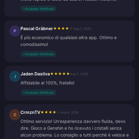
✓
Acquisto Verificato
Pascal Gräbner
★
★
★
★
★
Aug 7, 2026
P
È più economico di qualsiasi altra app. Ottimo e
comodissimo!
✓
Acquisto Verificato
Jaden Dasilva
★
★
★
★
★
Aug 7, 2026
J
Affidabile al 100%, fratello!
✓
Acquisto Verificato
CrmznTV
★
★
★
★
★
Aug 6, 2026
C
Ottimo servizio! Un'esperienza davvero fluida, devo
dire. Gioco a Genshin e ho ricevuto i cristalli senza
alcun problema. Lo consiglio a tutti perché è veloce e