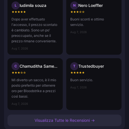
ludimila souza
Nero Loeffler
L
N
★
★
★
★
★
★
★
★
☆
☆
Dopo aver effettuato
Buoni sconti e ottimo
l'accesso, il prezzo scontato
servizio.
è cambiato. Sono un po'
Aug 7, 2026
preoccupato, anche se il
prezzo rimane conveniente.
Aug 7, 2026
Chamuditha Sameenath
Trustedbuyer
C
T
★
★
★
☆
☆
★
★
★
★
★
Mi diverto un sacco, è il mio
Buon servizio.
posto preferito per ottenere
Aug 7, 2026
oro per Bloodstrike a prezzi
così bassi.
Aug 7, 2026
Visualizza Tutte le Recensioni →