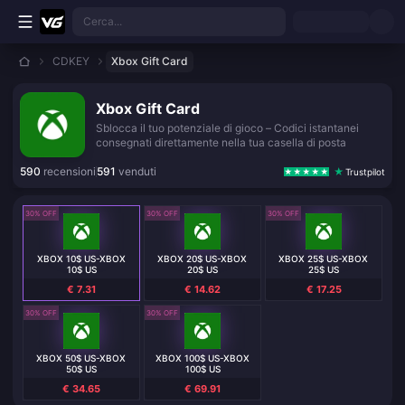
Vai al contenuto principale
Cerca...
CDKEY
Xbox Gift Card
Xbox Gift Card
Sblocca il tuo potenziale di gioco – Codici istantanei
consegnati direttamente nella tua casella di posta
590
recensioni
591
venduti
Trustpilot
30% OFF
30% OFF
30% OFF
XBOX 10$ US-XBOX
XBOX 20$ US-XBOX
XBOX 25$ US-XBOX
10$ US
20$ US
25$ US
€ 7.31
€ 14.62
€ 17.25
30% OFF
30% OFF
XBOX 50$ US-XBOX
XBOX 100$ US-XBOX
50$ US
100$ US
€ 34.65
€ 69.91