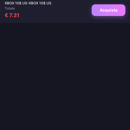
XBOX 10$ US-XBOX 10$ US
Totale
Acquista
€ 7.31
La tua destinazione di fiducia per ricariche di giochi e app di live streaming.
Consegna istantanea, pagamenti sicuri e i migliori prezzi garantiti.
SEGUICI
·
·
·
·
·
Chi siamo
Contattaci
FAQ
Politica di Reso
Politica di Spedizione
·
·
Politica AML
Informativa sulla privacy
Termini di servizio