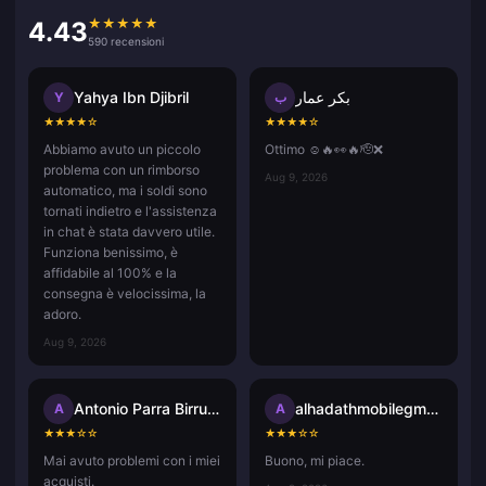
★
★
★
★
★
4.43
590 recensioni
Yahya Ibn Djibril
بكر عمار
Y
ب
★
★
★
★
☆
★
★
★
★
☆
Abbiamo avuto un piccolo
Ottimo ☺️🔥👀🔥🫡❌
problema con un rimborso
Aug 9, 2026
automatico, ma i soldi sono
tornati indietro e l'assistenza
in chat è stata davvero utile.
Funziona benissimo, è
affidabile al 100% e la
consegna è velocissima, la
adoro.
Aug 9, 2026
Antonio Parra Birrueta
alhadathmobilegmail.com
A
A
★
★
★
☆
☆
★
★
★
☆
☆
Mai avuto problemi con i miei
Buono, mi piace.
acquisti.