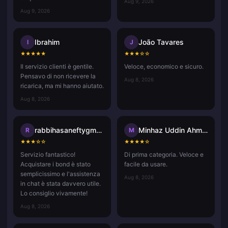
Aug 9, 2026
Aug 9, 2026
Ibrahim
João Tavares
I
J
★
★
★
★
★
★
★
★
☆
☆
Il servizio clienti è gentile.
Veloce, economico e sicuro.
Pensavo di non ricevere la
Aug 8, 2026
ricarica, ma mi hanno aiutato.
Aug 8, 2026
rabbihasaneftygmail.com
Minhaz Uddin Ahmed
R
M
★
★
★
☆
☆
★
★
★
★
☆
Servizio fantastico!
Di prima categoria. Veloce e
Acquistare i bond è stato
facile da usare.
semplicissimo e l'assistenza
Aug 8, 2026
in chat è stata davvero utile.
Lo consiglio vivamente!
Aug 8, 2026