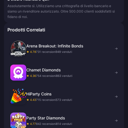
Assolutamente sì. Utilizziamo una crittografia di livello bancario e
siamo un rivenditore autorizzato. Oltre 500.000 clienti soddisfatti si
fidano di noi.
Prodotti Correlati
Arena Breakout: Infinite Bonds
→
★ 4.78
731 recensioni
949 venduti
Chamet Diamonds
→
★ 4.36
754 recensioni
863 venduti
HiParty Coins
→
★ 4.43
715 recensioni
573 venduti
Party Star Diamonds
→
★ 4.77
842 recensioni
814 venduti