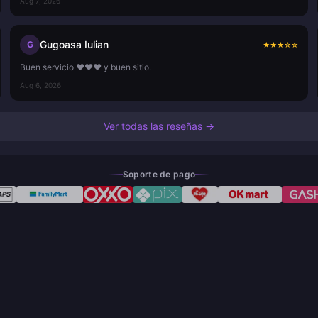
Aug 7, 2026
Gugoasa Iulian
G
★
★
★
☆
☆
Buen servicio ❤️❤️❤️ y buen sitio.
Aug 6, 2026
Ver todas las reseñas →
Soporte de pago