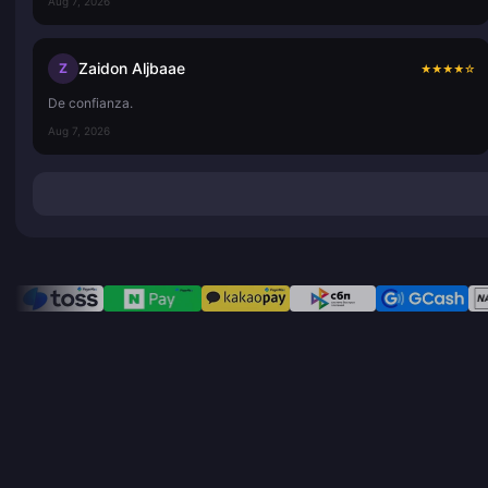
Aug 7, 2026
Zaidon Aljbaae
Z
★
★
★
★
☆
De confianza.
Aug 7, 2026