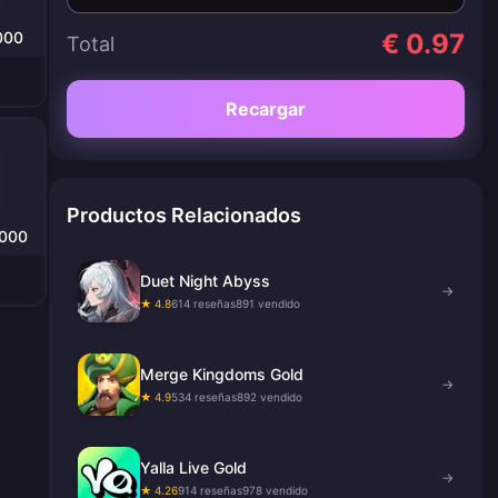
000
€ 0.97
Total
Recargar
Productos Relacionados
0000
Duet Night Abyss
→
★ 4.8
614 reseñas
891 vendido
Merge Kingdoms Gold
→
★ 4.9
534 reseñas
892 vendido
Yalla Live Gold
→
★ 4.26
914 reseñas
978 vendido