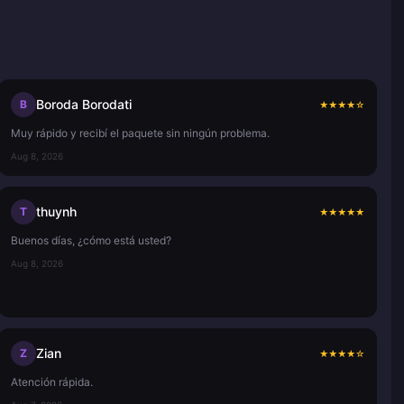
Boroda Borodati
B
★
★
★
★
☆
Muy rápido y recibí el paquete sin ningún problema.
Aug 8, 2026
thuynh
T
★
★
★
★
★
Buenos días, ¿cómo está usted?
Aug 8, 2026
Zian
Z
★
★
★
★
☆
Atención rápida.