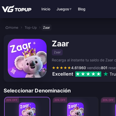
Saltar al contenido principal
Inicio
Juegos
Blog
▼
Home
Top-Up
Zaar
Zaar
Zaar
Recarga al instante tu saldo de Zaar c
★
★
★
★
★
4.61
960
vendido
801
rese
Excellent
Tru
Seleccionar Denominación
20% OFF
20% OFF
20% OFF