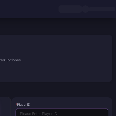
nterrupciones.
*
Player ID