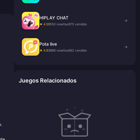
HIPLAY CHAT
→
★ 4.59
550 reseñas
975 vendido
Pota live
→
★ 4.83
889 reseñas
662 vendido
Juegos Relacionados
o.
 de