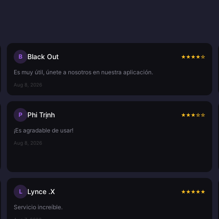
Black Out
B
★
★
★
★
☆
Es muy útil, únete a nosotros en nuestra aplicación.
Aug 8, 2026
Phi Trịnh
P
★
★
★
☆
☆
¡Es agradable de usar!
Aug 8, 2026
Lynce .X
L
★
★
★
★
★
Servicio increíble.