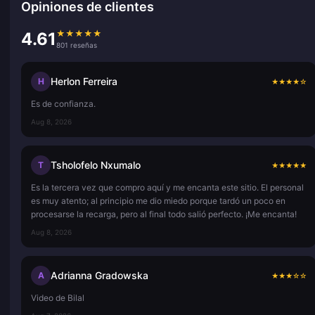
Opiniones de clientes
★
★
★
★
★
4.61
801 reseñas
Herlon Ferreira
H
★
★
★
★
☆
Es de confianza.
Aug 8, 2026
Tsholofelo Nxumalo
T
★
★
★
★
★
Es la tercera vez que compro aquí y me encanta este sitio. El personal
es muy atento; al principio me dio miedo porque tardó un poco en
procesarse la recarga, pero al final todo salió perfecto. ¡Me encanta!
Aug 8, 2026
Adrianna Gradowska
A
★
★
★
☆
☆
Video de Bilal