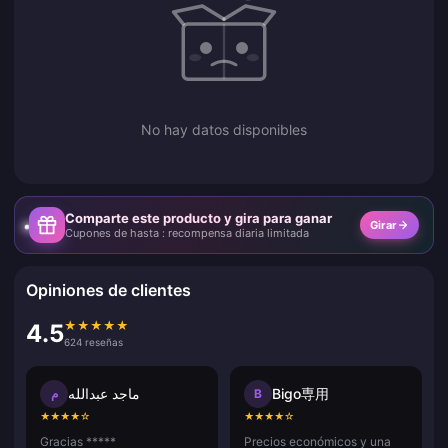
No hay datos disponibles
Comparte este producto y gira para ganar
Girar
Cupones de hasta : recompensa diaria limitada
Opiniones de clientes
★
★
★
★
★
4.5
624 reseñas
ماجد عبدالله
Bigo専用
م
B
★
★
★
★
☆
★
★
★
★
☆
Gracias *****
Precios económicos y una