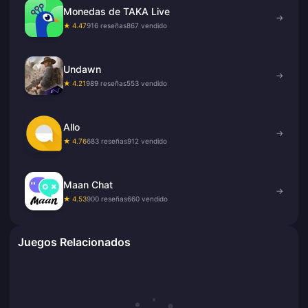
Monedas de TAKA Live
→
★ 4.47
916 reseñas
867 vendido
Undawn
→
★ 4.21
989 reseñas
553 vendido
Allo
→
★ 4.76
683 reseñas
912 vendido
Maan Chat
→
★ 4.53
900 reseñas
660 vendido
Juegos Relacionados