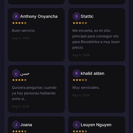
Anthony Onyancha
Stattic
A
S
★
★
★
★
☆
★
★
★
☆
☆
Buen servicio.
Me encanta, es mi sitio
principal para conseguir oro
Aug 4, 2026
para Bloodstrike a muy buen
precio.
Aug 4, 2026
حسن
khalid alden
ح
K
★
★
★
★
☆
★
★
★
☆
☆
Quisiera preguntar, cuando
Muy serviciales.
ya hay personas hablando
Aug 4, 2026
entre sí...
Aug 4, 2026
Joana
Leuyen Nguyen
J
L
★
★
★
★
☆
★
★
★
★
☆