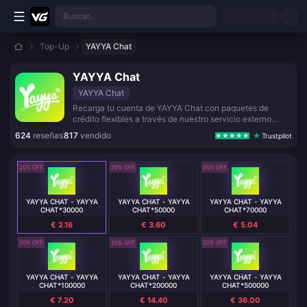
Saltar al contenido principal
Buscar...
Top-Up
YAYYA Chat
YAYYA Chat
YAYYA Chat
Recarga tu cuenta de YAYYA Chat con paquetes de
crédito flexibles a través de nuestro servicio externo
seguro.
624
reseñas
817
vendido
Trustpilot
20% OFF
20% OFF
20% OFF
YAYYA CHAT - YAYYA
YAYYA CHAT - YAYYA
YAYYA CHAT - YAYYA
CHAT*30000
CHAT*50000
CHAT*70000
€ 2.16
€ 3.60
€ 5.04
20% OFF
20% OFF
20% OFF
YAYYA CHAT - YAYYA
YAYYA CHAT - YAYYA
YAYYA CHAT - YAYYA
CHAT*100000
CHAT*200000
CHAT*500000
€ 7.20
€ 14.40
€ 36.00