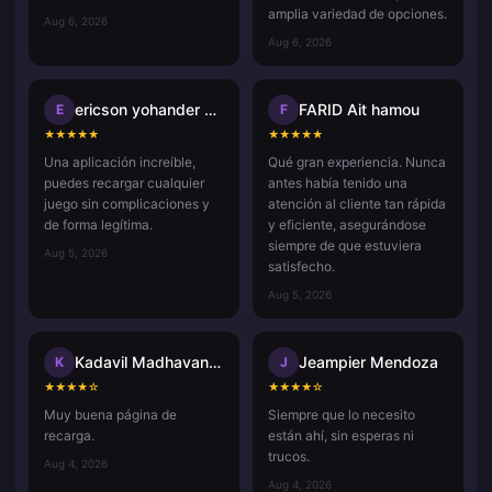
amplia variedad de opciones.
Aug 6, 2026
Aug 6, 2026
ericson yohander alvarado mart
FARID Ait hamou
E
F
★
★
★
★
★
★
★
★
★
★
Una aplicación increíble,
Qué gran experiencia. Nunca
puedes recargar cualquier
antes había tenido una
juego sin complicaciones y
atención al cliente tan rápida
de forma legítima.
y eficiente, asegurándose
siempre de que estuviera
Aug 5, 2026
satisfecho.
Aug 5, 2026
Kadavil Madhavan Harikrishnan
Jeampier Mendoza
K
J
★
★
★
★
☆
★
★
★
★
☆
Muy buena página de
Siempre que lo necesito
recarga.
están ahí, sin esperas ni
trucos.
Aug 4, 2026
Aug 4, 2026