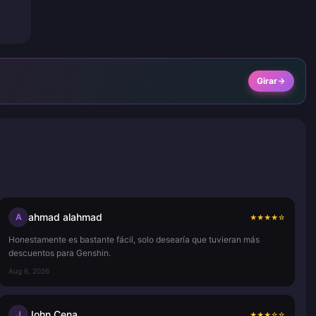
Girar
ahmad alahmad
A
★
★
★
★
☆
Honestamente es bastante fácil, solo desearía que tuvieran más
descuentos para Genshin.
Aug 6, 2026
John Cena
J
★
★
★
☆
☆