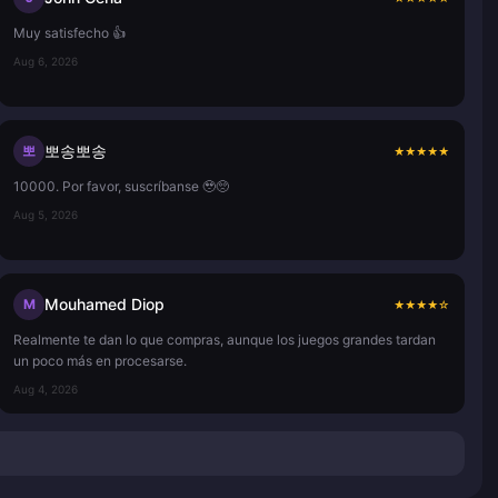
Muy satisfecho 👍
Aug 6, 2026
뽀송뽀송
뽀
★
★
★
★
★
10000. Por favor, suscríbanse 🥹🥺
Aug 5, 2026
Mouhamed Diop
M
★
★
★
★
☆
Realmente te dan lo que compras, aunque los juegos grandes tardan
un poco más en procesarse.
Aug 4, 2026