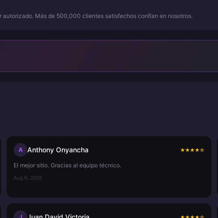
or autorizado. Más de 500,000 clientes satisfechos confían en nosotros.
Anthony Onyancha
A
★
★
★
★
☆
El mejor sitio. Gracias al equipo técnico.
Aug 6, 2026
Juan David Victoria
J
★
★
★
★
☆