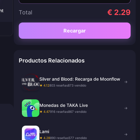
ht
€ 2.29
Total
Recargar
Productos Relacionados
Silver and Blood: Recarga de Moonflow
→
★ 4.12
803 reseñas
873 vendido
Monedas de TAKA Live
→
★ 4.47
916 reseñas
867 vendido
Lami
→
★ 4.28
890 reseñas
577 vendido