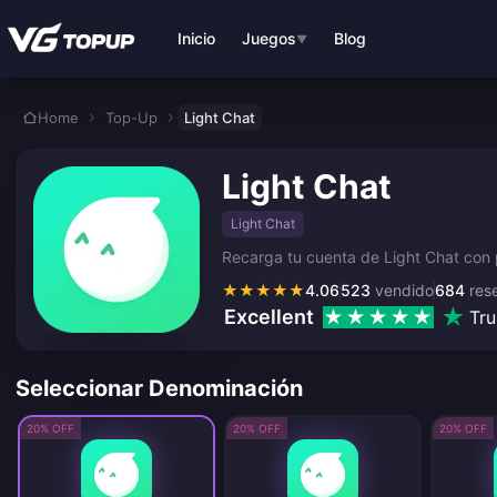
Saltar al contenido principal
Inicio
Juegos
Blog
▼
Home
Top-Up
Light Chat
Light Chat
Light Chat
Recarga tu cuenta de Light Chat con p
★
★
★
★
★
4.06
523
vendido
684
res
Excellent
Tru
Seleccionar Denominación
20% OFF
20% OFF
20% OFF