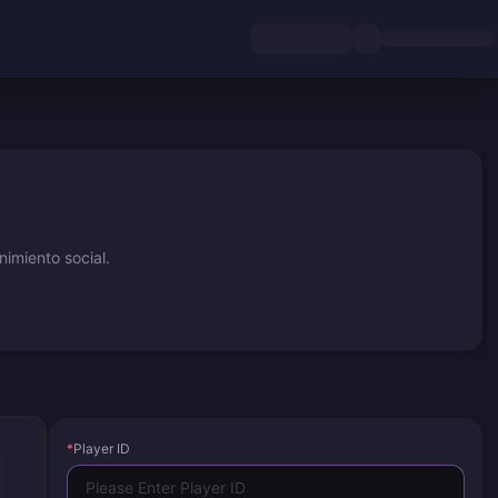
imiento social.
*
Player ID