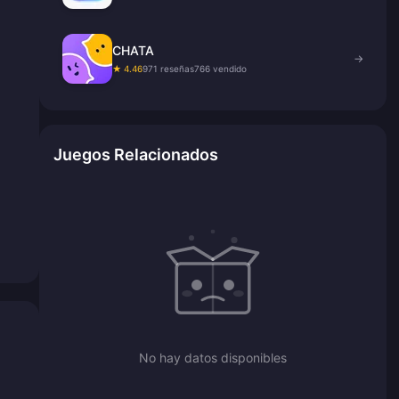
CHATA
→
★ 4.46
971 reseñas
766 vendido
Juegos Relacionados
No hay datos disponibles