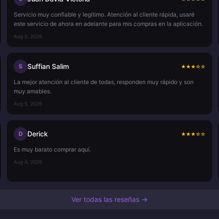
Servicio muy confiable y legítimo. Atención al cliente rápida, usaré
este servicio de ahora en adelante para mis compras en la aplicación.
Aug 6, 2026
Suffian Salim
S
★
★
★
☆
☆
La mejor atención al cliente de todas, responden muy rápido y son
muy amables.
Aug 5, 2026
Derick
D
★
★
★
☆
☆
Es muy barato comprar aquí.
Aug 4, 2026
Ver todas las reseñas →