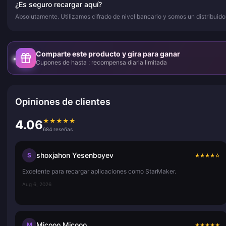
¿Es seguro recargar aquí?
Absolutamente. Utilizamos cifrado de nivel bancario y somos un distribuid
Comparte este producto y gira para ganar
Cupones de hasta : recompensa diaria limitada
Opiniones de clientes
★
★
★
★
★
4.06
684 reseñas
shoxjahon Yesenboyev
S
★
★
★
★
☆
Excelente para recargar aplicaciones como StarMaker.
Aug 6, 2026
Micooo Micooo
M
★
★
★
★
★