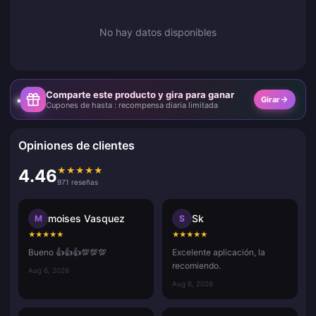
No hay datos disponibles
Comparte este producto y gira para ganar
Girar
Cupones de hasta : recompensa diaria limitada
Opiniones de clientes
★
★
★
★
★
4.46
971 reseñas
moises Vasquez
Sk
M
S
★
★
★
★
★
★
★
★
★
★
Bueno 👍👍👍💯💯💯
Excelente aplicación, la
recomiendo.
Aug 6, 2026
Aug 6, 2026