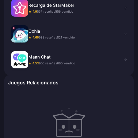
Recarga de StarMaker
→
★ 4.9
557 reseñas
556 vendido
Oohla
→
★ 4.69
683 reseñas
821 vendido
Maan Chat
→
★ 4.53
900 reseñas
660 vendido
Juegos Relacionados