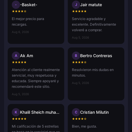
-Basket-
Jair matute
-
J
★
★
★
★
☆
★
★
★
★
★
El mejor precio para
Servicio agradable y
recargas.
excelente. Definitivamente
volveré a comprar.
Aug 6, 2026
Aug 5, 2026
Ak Am
Bertro Contreras
A
B
★
★
★
★
★
★
★
★
★
☆
Atención al cliente realmente
Resolvieron mis dudas en
servicial, muy respetuosa y
minutos.
educada. Siempre apoyaré y
Aug 5, 2026
recomendaré este sitio.
Aug 5, 2026
Khalil Sheich muhammad
Cristian Milutin
K
C
★
★
★
★
★
★
★
★
★
☆
Mi calificación de 5 estrellas
Bien, me gusta.
se basa en lo servicial que es