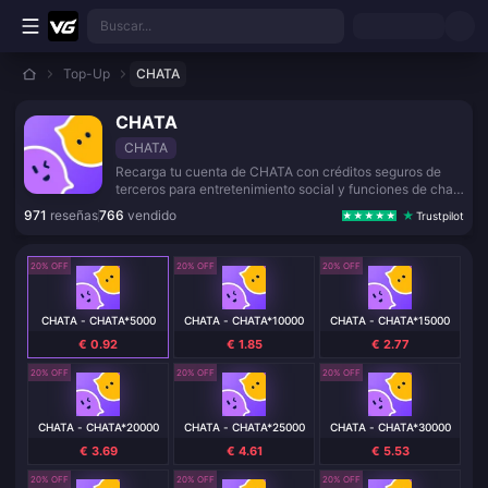
Saltar al contenido principal
Buscar...
Top-Up
CHATA
CHATA
CHATA
Recarga tu cuenta de CHATA con créditos seguros de
terceros para entretenimiento social y funciones de chat
en vivo.
971
reseñas
766
vendido
Trustpilot
20% OFF
20% OFF
20% OFF
CHATA - CHATA*5000
CHATA - CHATA*10000
CHATA - CHATA*15000
€ 0.92
€ 1.85
€ 2.77
20% OFF
20% OFF
20% OFF
CHATA - CHATA*20000
CHATA - CHATA*25000
CHATA - CHATA*30000
€ 3.69
€ 4.61
€ 5.53
20% OFF
20% OFF
20% OFF