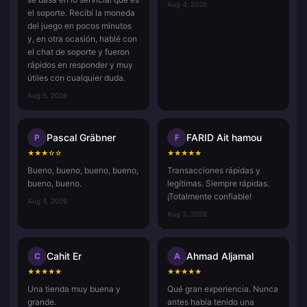
Aug 4, 2026
el soporte. Recibí la moneda
del juego en pocos minutos
y, en otra ocasión, hablé con
el chat de soporte y fueron
rápidos en responder y muy
útiles con cualquier duda.
Aug 5, 2026
Pascal Gräbner
FARID Ait hamou
P
F
★
★
★
☆
☆
★
★
★
★
★
Bueno, bueno, bueno, bueno,
Transacciones rápidas y
bueno, bueno.
legítimas. Siempre rápidas.
¡Totalmente confiable!
Aug 4, 2026
Aug 3, 2026
Cahit Er
Ahmad Aljamal
C
A
★
★
★
★
★
★
★
★
★
★
Una tienda muy buena y
Qué gran experiencia. Nunca
grande.
antes había tenido una