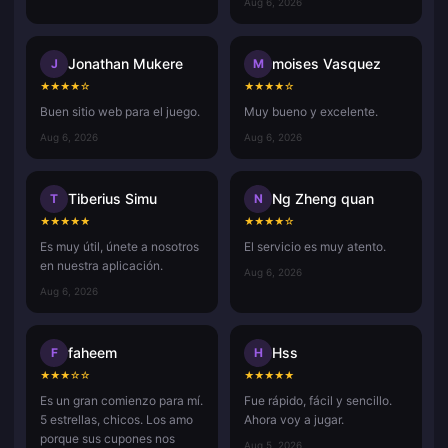
Aug 6, 2026
Jonathan Mukere
moises Vasquez
J
M
★
★
★
★
☆
★
★
★
★
☆
Buen sitio web para el juego.
Muy bueno y excelente.
Aug 6, 2026
Aug 6, 2026
Tiberius Simu
Ng Zheng quan
T
N
★
★
★
★
★
★
★
★
★
☆
Es muy útil, únete a nosotros
El servicio es muy atento.
en nuestra aplicación.
Aug 6, 2026
Aug 6, 2026
faheem
Hss
F
H
★
★
★
☆
☆
★
★
★
★
★
Es un gran comienzo para mí.
Fue rápido, fácil y sencillo.
5 estrellas, chicos. Los amo
Ahora voy a jugar.
porque sus cupones nos
Aug 5, 2026