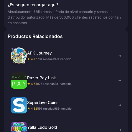
¿Es seguro recargar aquí?
Absolutamente. Utilizamos cifrado de nivel bancario y somos un
distribuidor autorizado. Más de 500,000 clientes satisfechos confían
en nosotros.
Productos Relacionados
AFK Journey
→
★ 4.47
731 reseñas
974 vendido
Razer Pay Link
→
★ 4.65
875 reseñas
881 vendido
SuperLive Coins
→
★ 4.82
591 reseñas
989 vendido
Yalla Ludo Gold
→