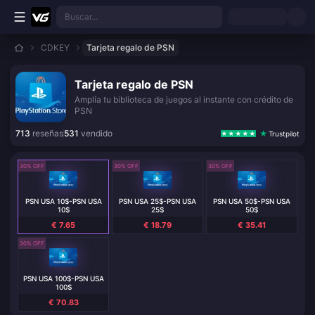
Saltar al contenido principal
Buscar...
CDKEY
Tarjeta regalo de PSN
Tarjeta regalo de PSN
Amplía tu biblioteca de juegos al instante con crédito de
PSN
713
reseñas
531
vendido
Trustpilot
30% OFF
30% OFF
30% OFF
PSN USA 10$-PSN USA
PSN USA 25$-PSN USA
PSN USA 50$-PSN USA
10$
25$
50$
€ 7.65
€ 18.79
€ 35.41
30% OFF
PSN USA 100$-PSN USA
100$
€ 70.83