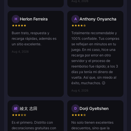
Aug 4, 2026
Herlon Ferreira
Anthony Onyancha
H
A
★
★
★
★
★
★
★
★
★
☆
Buen trato, respuesta y
Totalmente recomendable y
recarga rápidas, además es
100% confiable. Tus compras
un sitio excelente.
se reflejan en minutos en tu
juego. En mi caso, hice una
Aug 4, 2026
recarga por error en otro
servidor y el proceso de
reembolso fue rápido; a los 3
días ya tenía mi dinero de
vuelta. Así que, sin miedo al
éxito, muchachos. 😉
Aug 4, 2026
綾太 志田
Dorji Gyeltshen
綾
D
★
★
★
☆
☆
★
★
★
★
☆
Es el primero. Distrito con
No solo tienen excelentes
decoraciones gratuitas con
descuentos, sino que la