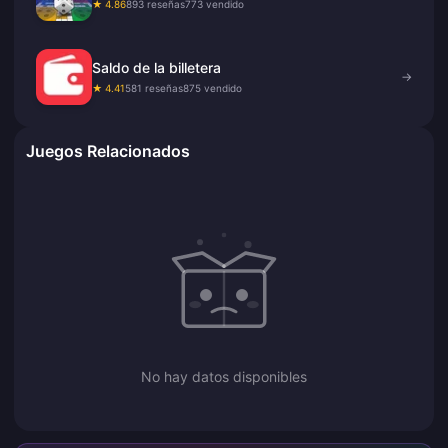
★ 4.86
893 reseñas
773 vendido
Saldo de la billetera
→
★ 4.41
581 reseñas
875 vendido
Juegos Relacionados
No hay datos disponibles