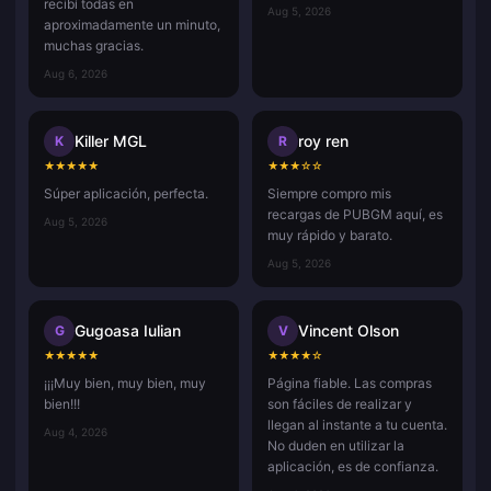
recibí todas en
Aug 5, 2026
aproximadamente un minuto,
muchas gracias.
Aug 6, 2026
Killer MGL
roy ren
K
R
★
★
★
★
★
★
★
★
☆
☆
Súper aplicación, perfecta.
Siempre compro mis
recargas de PUBGM aquí, es
Aug 5, 2026
muy rápido y barato.
Aug 5, 2026
Gugoasa Iulian
Vincent Olson
G
V
★
★
★
★
★
★
★
★
★
☆
¡¡¡Muy bien, muy bien, muy
Página fiable. Las compras
bien!!!
son fáciles de realizar y
llegan al instante a tu cuenta.
Aug 4, 2026
No duden en utilizar la
aplicación, es de confianza.