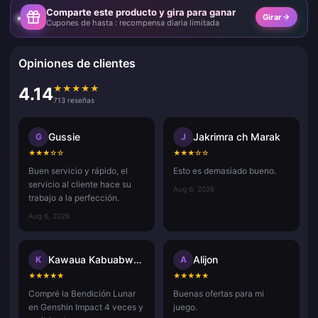
Comparte este producto y gira para ganar
Girar
Cupones de hasta : recompensa diaria limitada
Opiniones de clientes
★
★
★
★
★
4.14
713 reseñas
Gussie
Jakrimra ch Marak
G
J
★
★
★
☆
☆
★
★
★
☆
☆
Buen servicio y rápido, el
Esto es demasiado bueno.
servicio al cliente hace su
Aug 6, 2026
trabajo a la perfección.
Aug 6, 2026
Kawaua Kabuabwai Taatua
Alijon
K
A
★
★
★
★
★
★
★
★
★
★
Compré la Bendición Lunar
Buenas ofertas para mi
en Genshin Impact 4 veces y
juego.