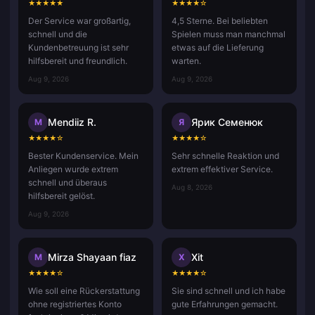
★
★
★
★
★
★
★
★
★
☆
Der Service war großartig,
4,5 Sterne. Bei beliebten
schnell und die
Spielen muss man manchmal
Kundenbetreuung ist sehr
etwas auf die Lieferung
hilfsbereit und freundlich.
warten.
Aug 9, 2026
Aug 9, 2026
Mendiiz R.
Ярик Семенюк
M
Я
★
★
★
★
☆
★
★
★
★
☆
Bester Kundenservice. Mein
Sehr schnelle Reaktion und
Anliegen wurde extrem
extrem effektiver Service.
schnell und überaus
Aug 8, 2026
hilfsbereit gelöst.
Aug 9, 2026
Mirza Shayaan fiaz
Xit
M
X
★
★
★
★
☆
★
★
★
★
☆
Wie soll eine Rückerstattung
Sie sind schnell und ich habe
ohne registriertes Konto
gute Erfahrungen gemacht.