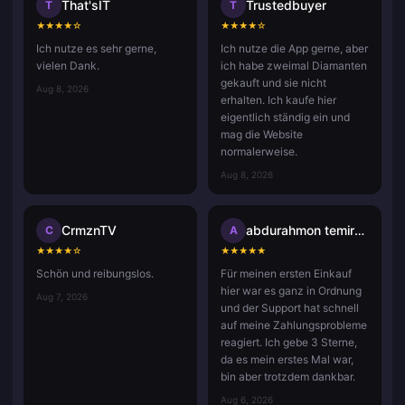
That'sIT
Trustedbuyer
T
T
★
★
★
★
☆
★
★
★
★
☆
Ich nutze es sehr gerne,
Ich nutze die App gerne, aber
vielen Dank.
ich habe zweimal Diamanten
gekauft und sie nicht
Aug 8, 2026
erhalten. Ich kaufe hier
eigentlich ständig ein und
mag die Website
normalerweise.
Aug 8, 2026
CrmznTV
abdurahmon temirqulov
C
A
★
★
★
★
☆
★
★
★
★
★
Schön und reibungslos.
Für meinen ersten Einkauf
hier war es ganz in Ordnung
Aug 7, 2026
und der Support hat schnell
auf meine Zahlungsprobleme
reagiert. Ich gebe 3 Sterne,
da es mein erstes Mal war,
bin aber trotzdem dankbar.
Aug 6, 2026