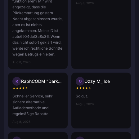
funktionieren? Mir wird
Aug 8, 2026
angezeigt, dass die
Rückerstattung gestern
Nacht abgeschlossen wurde,
aber es ist nichts
angekommen. Meine ID ist
auto6904dbf3a8c36. Wenn
das nicht sofort geklärt wird,
werde ich rechtliche Schritte
wegen Betrugs einleiten.
Aug 8, 2026
RaphCODM “Darkninja_Agma.io”
Ozzy M_ Ice
R
O
★
★
★
★
☆
★
★
★
★
☆
Schneller Service, sehr
So gut.
sichere alternative
Aug 8, 2026
Auflademethode und
regelmäßige Rabatte.
Aug 8, 2026