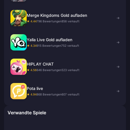
Merge Kingdoms Gold aufladen
→
★ 4.44
796 Bewertungen
856 verkauft
Yalla Live Gold aufladen
→
★ 4.34
915 Bewertungen
752 verkauft
HIPLAY CHAT
→
★ 4.56
646 Bewertungen
523 verkauft
Pota live
→
★ 4.94
868 Bewertungen
607 verkauft
Verwandte Spiele