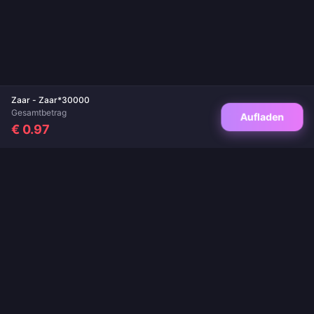
Zaar - Zaar*30000
Gesamtbetrag
Aufladen
€ 0.97
Deine vertrauenswürdige Anlaufstelle für Spielaufladungen und Live-App-
Aufladungen. Sofortige Lieferung, sichere Zahlungen und garantiert die besten
Preise.
FOLGEN SIE UNS