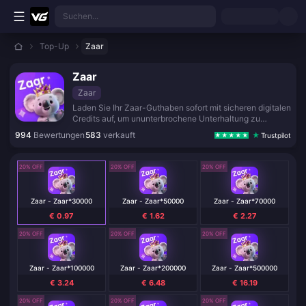
Zum Hauptinhalt springen
Suchen...
Top-Up
Zaar
Zaar
Zaar
Laden Sie Ihr Zaar-Guthaben sofort mit sicheren digitalen
Credits auf, um ununterbrochene Unterhaltung zu
genießen.
994
Bewertungen
583
verkauft
Trustpilot
20% OFF
20% OFF
20% OFF
Zaar - Zaar*30000
Zaar - Zaar*50000
Zaar - Zaar*70000
€ 0.97
€ 1.62
€ 2.27
20% OFF
20% OFF
20% OFF
Zaar - Zaar*100000
Zaar - Zaar*200000
Zaar - Zaar*500000
€ 3.24
€ 6.48
€ 16.19
20% OFF
20% OFF
20% OFF