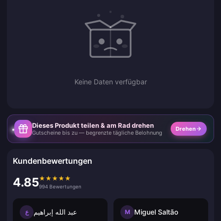
Keine Daten verfügbar
Dieses Produkt teilen & am Rad drehen
Drehen
Gutscheine bis zu — begrenzte tägliche Belohnung
Kundenbewertungen
★
★
★
★
★
4.85
994 Bewertungen
عبد الله إبراهيم
Miguel Saltão
ع
M