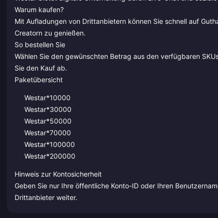
Warum kaufen?
Mit Aufladungen von Drittanbietern können Sie schnell auf Gut
Creatorn zu genießen.
So bestellen Sie
Wählen Sie den gewünschten Betrag aus den verfügbaren SKUs 
Sie den Kauf ab.
Paketübersicht
Westar*10000
Westar*30000
Westar*50000
Westar*70000
Westar*100000
Westar*200000
Hinweis zur Kontosicherheit
Geben Sie nur Ihre öffentliche Konto-ID oder Ihren Benutzern
Drittanbieter weiter.