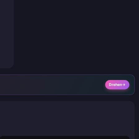
Drehen