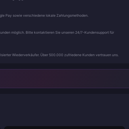
ogle Pay sowie verschiedene lokale Zahlungsmethoden.
Stunden möglich. Bitte kontaktieren Sie unseren 24/7-Kundensupport für
isierter Wiederverkäufer. Über 500.000 zufriedene Kunden vertrauen uns.