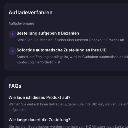
Aufladeverfahren
Aufladevorgang
Bestellung aufgeben & Bezahlen
1
Schließen Sie Ihren Kauf sicher über unseren Checkout-Prozess ab.
Sofortige automatische Zustellung an Ihre UID
2
Sobald Ihre Zahlung bestätigt ist, wird Ihr Guthaben automatisch an 
Konto-Login erforderlich ist.
FAQs
Wie lade ich dieses Produkt auf?
Wählen Sie einfach Ihren Betrag aus, geben Sie Ihre UID ein, wählen Sie e
aufgeladen.
Wie lange dauert die Zustellung?
Die meisten Bestellungen werden innerhalb von 1-2 Minuten nach Zahlungsbe