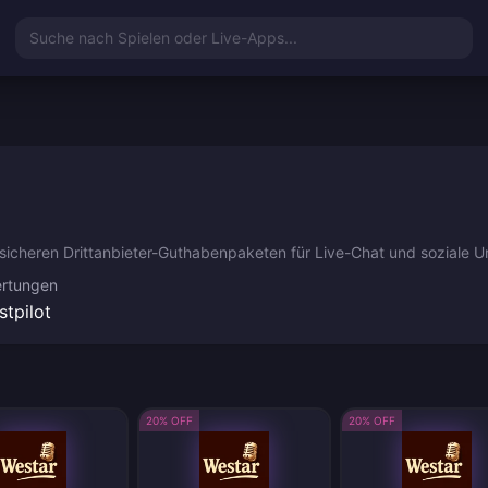
Suche nach Spielen oder Live-Apps...
 sicheren Drittanbieter-Guthabenpaketen für Live-Chat und soziale U
rtungen
stpilot
20% OFF
20% OFF