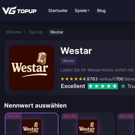
Zum Hauptinhalt springen
Startseite
Spiele
Blog
▼
Home
Top-Up
Westar
Westar
Westar
Laden Sie Ihr Westar-Konto sofort mit
★
★
★
★
★
4.9
763
verkauft
700
Bewe
Excellent
Tru
Nennwert auswählen
20% OFF
20% OFF
20% OFF