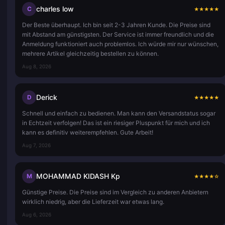
charles low
C
★
★
★
★
★
Der Beste überhaupt. Ich bin seit 2-3 Jahren Kunde. Die Preise sind
mit Abstand am günstigsten. Der Service ist immer freundlich und die
Anmeldung funktioniert auch problemlos. Ich würde mir nur wünschen,
mehrere Artikel gleichzeitig bestellen zu können.
Aug 8, 2026
Derick
D
★
★
★
★
★
Schnell und einfach zu bedienen. Man kann den Versandstatus sogar
in Echtzeit verfolgen! Das ist ein riesiger Pluspunkt für mich und ich
kann es definitiv weiterempfehlen. Gute Arbeit!
Aug 7, 2026
MOHAMMAD KIDASH Kp
M
★
★
★
★
☆
Günstige Preise. Die Preise sind im Vergleich zu anderen Anbietern
wirklich niedrig, aber die Lieferzeit war etwas lang.
Aug 6, 2026