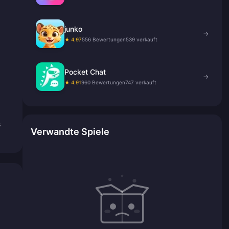
.
junko
→
★ 4.97
556 Bewertungen
539 verkauft
Pocket Chat
→
★ 4.91
960 Bewertungen
747 verkauft
s
Verwandte Spiele