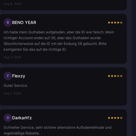
Aug 8, 2026
BENO YEAR
B
★
★
★
★
☆
Ich habe mein Guthaben aufgeladen, aber die ID war falsch. Mein
richtiger Account endet auf 36, aber das Guthaben wurde
fälschlicherweise auf die ID mit der Endung 38 gebucht. Bitte
korrigieren Sie das auf die richtige ID.
Aug 7, 2026
Flexzy
F
★
★
★
☆
☆
Guter Service.
Aug 7, 2026
DarkarH'z
D
★
★
★
★
☆
Schneller Service, sehr sichere alternative Auflademethode und
regelmäßige Rabatte.