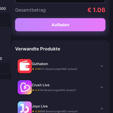
0000
€ 1.06
Gesamtbetrag
Aufladen
Verwandte Produkte
0
Guthaben
→
★ 4.93
701 Bewertungen
958 verkauft
Crush Live
→
★ 4.3
794 Bewertungen
818 verkauft
Joyo Live
→
★ 4.34
998 Bewertungen
905 verkauft