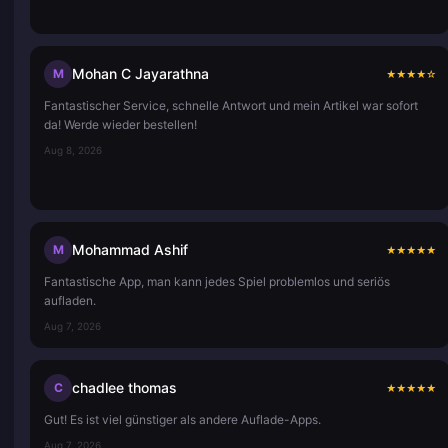
Mohan C Jayarathna
M
★
★
★
★
☆
Fantastischer Service, schnelle Antwort und mein Artikel war sofort
da! Werde wieder bestellen!
Aug 8, 2026
Mohammad Ashif
M
★
★
★
★
★
Fantastische App, man kann jedes Spiel problemlos und seriös
aufladen.
Aug 7, 2026
chadlee thomas
C
★
★
★
★
★
Gut! Es ist viel günstiger als andere Auflade-Apps.
Aug 7, 2026