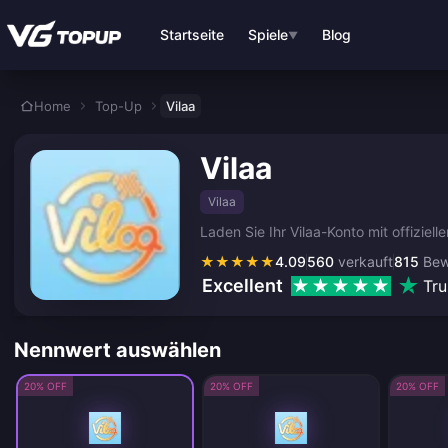
Zum Hauptinhalt springen
Startseite
Spiele
Blog
▼
Home
Top-Up
Vilaa
Vilaa
Vilaa
Laden Sie Ihr Vilaa-Konto mit offiziel
★
★
★
★
★
4.09
560
verkauft
815
Bew
Excellent
Tru
Nennwert auswählen
20% OFF
20% OFF
20% OFF