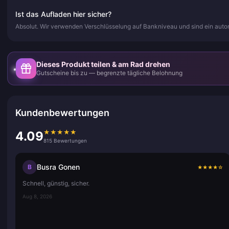
Ist das Aufladen hier sicher?
Absolut. Wir verwenden Verschlüsselung auf Bankniveau und sind ein autor
Dieses Produkt teilen & am Rad drehen
Gutscheine bis zu — begrenzte tägliche Belohnung
Kundenbewertungen
★
★
★
★
★
4.09
815 Bewertungen
Busra Gonen
B
★
★
★
★
☆
Schnell, günstig, sicher.
Aug 8, 2026