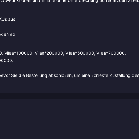
f App-Funktionen und Inhalte ohne Unterbrechung aufrechtzuerhalten
KUs aus.
oden ab.
0, Vilaa*100000, Vilaa*200000, Vilaa*500000, Vilaa*700000,
00000.
evor Sie die Bestellung abschicken, um eine korrekte Zustellung de