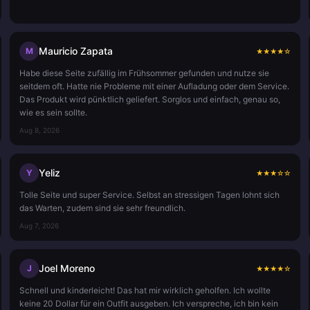
Mauricio Zapata
M
★
★
★
★
☆
Habe diese Seite zufällig im Frühsommer gefunden und nutze sie
seitdem oft. Hatte nie Probleme mit einer Aufladung oder dem Service.
Das Produkt wird pünktlich geliefert. Sorglos und einfach, genau so,
wie es sein sollte.
Aug 8, 2026
Yeliz
Y
★
★
★
☆
☆
Tolle Seite und super Service. Selbst an stressigen Tagen lohnt sich
das Warten, zudem sind sie sehr freundlich.
Aug 7, 2026
Joel Moreno
J
★
★
★
★
☆
Schnell und kinderleicht! Das hat mir wirklich geholfen. Ich wollte
keine 20 Dollar für ein Outfit ausgeben. Ich verspreche, ich bin kein