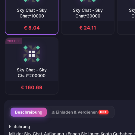
Sky Chat - Sky
Sky Chat - Sky
Sk
Chat*10000
Chat*30000
C
€ 8.04
€ 24.11
20% OFF
Sky Chat - Sky
Chat*200000
€ 160.69
Beschreibung
Einladen & Verdienen
HOT
Einführung
Mit der Sky Chat-Aufladung können Sie Ihrem Konto Guthaben hi