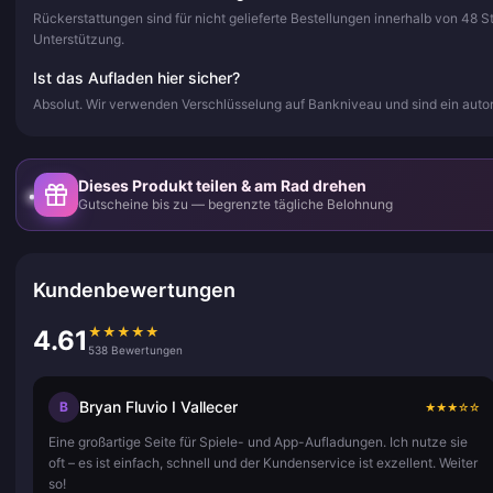
Rückerstattungen sind für nicht gelieferte Bestellungen innerhalb von 48 
Unterstützung.
Ist das Aufladen hier sicher?
Absolut. Wir verwenden Verschlüsselung auf Bankniveau und sind ein autor
Dieses Produkt teilen & am Rad drehen
Gutscheine bis zu — begrenzte tägliche Belohnung
Kundenbewertungen
★
★
★
★
★
4.61
538 Bewertungen
Bryan Fluvio I Vallecer
B
★
★
★
☆
☆
Eine großartige Seite für Spiele- und App-Aufladungen. Ich nutze sie
oft – es ist einfach, schnell und der Kundenservice ist exzellent. Weiter
so!