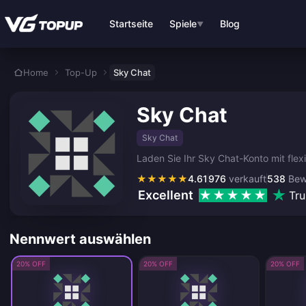
Zum Hauptinhalt springen
Startseite
Spiele
Blog
▼
Home
Top-Up
Sky Chat
Sky Chat
Sky Chat
Laden Sie Ihr Sky Chat-Konto mit fle
★
★
★
★
★
4.61
976
verkauft
538
Bew
Excellent
Tru
Nennwert auswählen
20% OFF
20% OFF
20% OFF