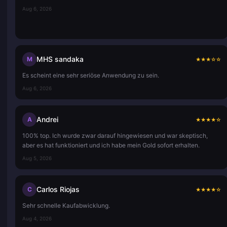
Aug 6, 2026
MHS sandaka
M
★
★
★
☆
☆
Es scheint eine sehr seriöse Anwendung zu sein.
Aug 6, 2026
Andrei
A
★
★
★
★
☆
100% top. Ich wurde zwar darauf hingewiesen und war skeptisch,
aber es hat funktioniert und ich habe mein Gold sofort erhalten.
Aug 5, 2026
Carlos Riojas
C
★
★
★
★
☆
Sehr schnelle Kaufabwicklung.
Aug 4, 2026