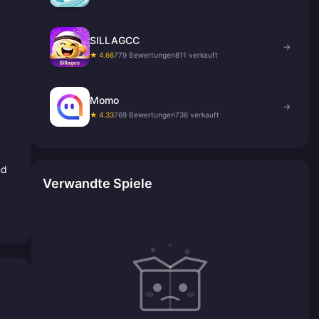
SILLAGCC
→
★ 4.66
779 Bewertungen
811 verkauft
Momo
→
★ 4.33
769 Bewertungen
736 verkauft
nd
Verwandte Spiele