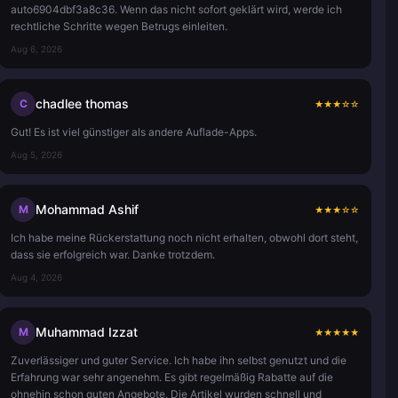
auto6904dbf3a8c36. Wenn das nicht sofort geklärt wird, werde ich
rechtliche Schritte wegen Betrugs einleiten.
Aug 6, 2026
chadlee thomas
C
★
★
★
☆
☆
Gut! Es ist viel günstiger als andere Auflade-Apps.
Aug 5, 2026
Mohammad Ashif
M
★
★
★
☆
☆
Ich habe meine Rückerstattung noch nicht erhalten, obwohl dort steht,
dass sie erfolgreich war. Danke trotzdem.
Aug 4, 2026
Muhammad Izzat
M
★
★
★
★
★
Zuverlässiger und guter Service. Ich habe ihn selbst genutzt und die
Erfahrung war sehr angenehm. Es gibt regelmäßig Rabatte auf die
ohnehin schon guten Angebote. Die Artikel wurden schnell und