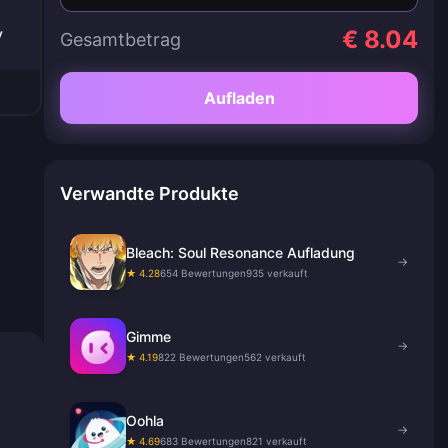
y
€ 8.04
Gesamtbetrag
Aufladen
Verwandte Produkte
Bleach: Soul Resonance Aufladung
→
★ 4.28
654 Bewertungen
935 verkauft
Gimme
→
★ 4.19
822 Bewertungen
562 verkauft
Oohla
→
★ 4.69
683 Bewertungen
821 verkauft