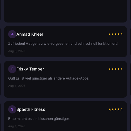
Ahmad Khleel
A
★
★
★
★
☆
Zufrieden! Hat genau wie vorgesehen und sehr schnell funktioniert!
Aug 6, 2026
Frisky Temper
F
★
★
★
★
☆
Gut! Es ist viel günstiger als andere Auflade-Apps.
Aug 4, 2026
Spaeth Fitness
S
★
★
★
★
☆
Bitte macht es ein bisschen günstiger.
Aug 4, 2026