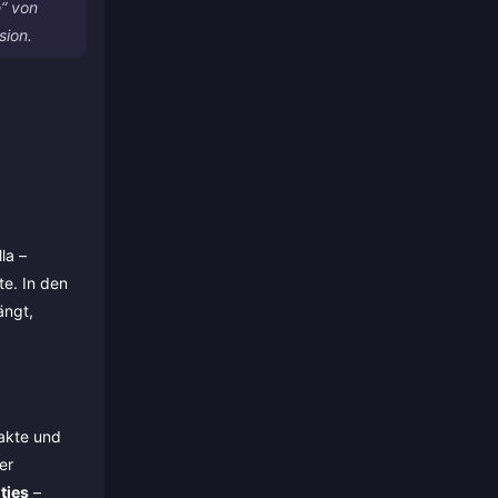
e“ von
sion.
la –
te. In den
ängt,
takte und
er
ties
–