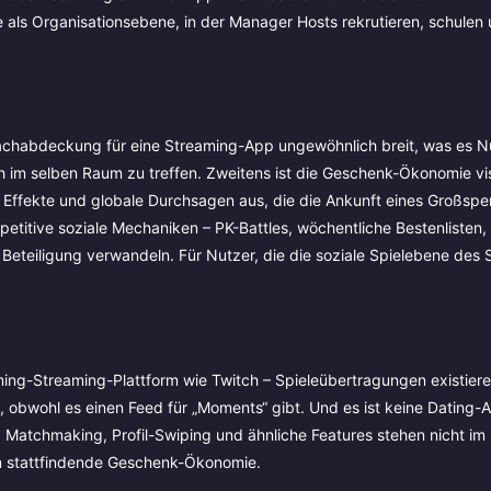
e als Organisationsebene, in der Manager Hosts rekrutieren, schulen
prachabdeckung für eine Streaming-App ungewöhnlich breit, was es N
ch im selben Raum zu treffen. Zweitens ist die Geschenk-Ökonomie vis
Effekte und globale Durchsagen aus, die die Ankunft eines Großspe
etitive soziale Mechaniken – PK-Battles, wöchentliche Bestenlisten,
Beteiligung verwandeln. Für Nutzer, die die soziale Spielebene des
aming-Streaming-Plattform wie Twitch – Spieleübertragungen existiere
, obwohl es einen Feed für „Moments“ gibt. Und es ist keine Dating-
Matchmaking, Profil-Swiping und ähnliche Features stehen nicht im 
in stattfindende Geschenk-Ökonomie.