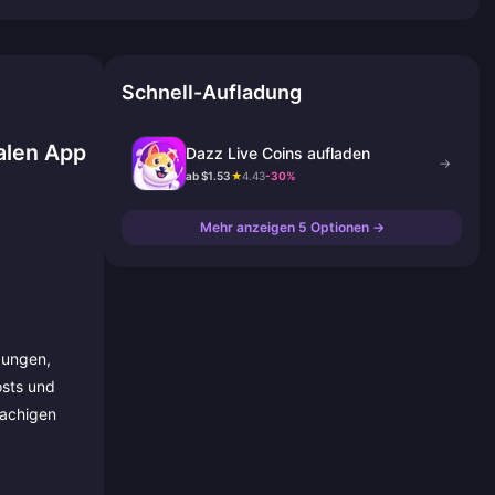
Schnell-Aufladung
alen App
Dazz Live Coins aufladen
→
ab $1.53
★
4.43
-30%
Mehr anzeigen 5 Optionen →
gungen,
osts und
rachigen