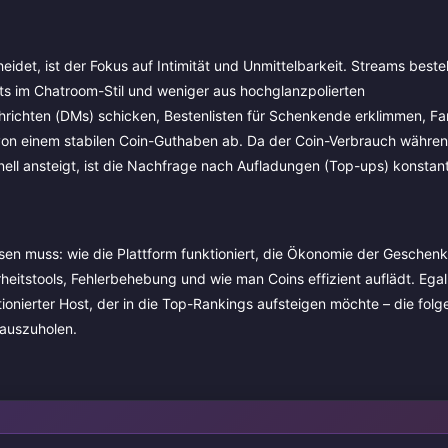
det, ist der Fokus auf Intimität und Unmittelbarkeit. Streams beste
s im Chatroom-Stil und weniger aus hochglanzpolierten
richten (DMs) schicken, Bestenlisten für Schenkende erklimmen, Fa
gt von einem stabilen Coin-Guthaben ab. Da der Coin-Verbrauch währe
ll ansteigt, ist die Nachfrage nach Aufladungen (Top-ups) konstan
sen muss: wie die Plattform funktioniert, die Ökonomie der Geschenk
heitstools, Fehlerbehebung und wie man Coins effizient auflädt. Egal,
onierter Host, der in die Top-Rankings aufsteigen möchte – die fol
rauszuholen.