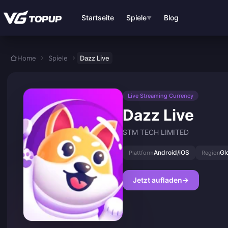
Zum Hauptinhalt springen
Startseite
Spiele
Blog
▼
Home
Spiele
Dazz Live
Live Streaming Currency
Dazz Live
STM TECH LIMITED
Android/iOS
Gl
Plattform
Region
Jetzt aufladen
→