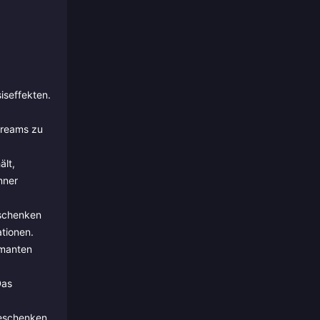
iseffekten.
treams zu
ält,
nner
eschenken
tionen.
amanten
Das
Geschenken