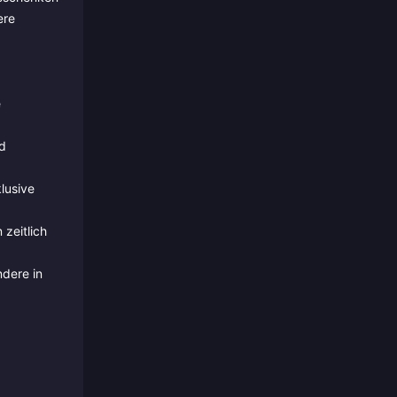
ere
e
d
lusive
zeitlich
dere in