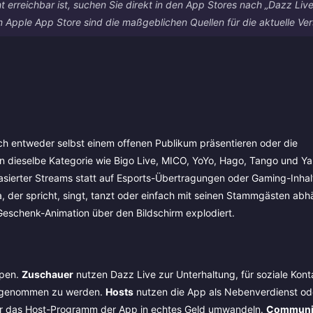
t erreichbar ist, suchen Sie direkt in den App Stores nach „Dazz Liv
Apple App Store sind die maßgeblichen Quellen für die aktuelle Ver
ich entweder selbst einem offenen Publikum präsentieren oder die
in dieselbe Kategorie wie Bigo Live, MICO, YoYo, Hago, Tango und Yal
sbasierter Streams statt auf Esports-Übertragungen oder Gaming-Inhal
 der spricht, singt, tanzt oder einfach mit seinen Stammgästen abh
 Geschenk-Animation über den Bildschirm explodiert.
ppen.
Zuschauer
nutzen Dazz Live zur Unterhaltung, für soziale Kon
ahrgenommen zu werden.
Hosts
nutzen die App als Nebenverdienst od
ber das Host-Programm der App in echtes Geld umwandeln.
Communi