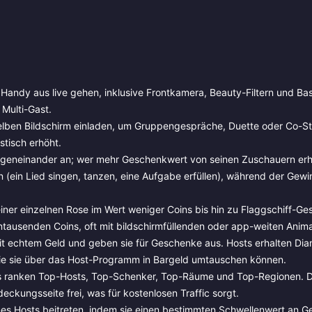
 Handy aus live gehen, inklusive Frontkamera, Beauty-Filtern und Bas
Multi-Gast.
lben Bildschirm einladen, um Gruppengespräche, Duette oder Co-S
tisch erhöht.
gegeneinander an; wer mehr Geschenkwert von seinen Zuschauern erh
n (ein Lied singen, tanzen, eine Aufgabe erfüllen), während der Gewi
ner einzelnen Rose im Wert weniger Coins bis hin zu Flaggschiff-G
ntausenden Coins, oft mit bildschirmfüllenden oder app-weiten Anima
t echtem Geld und geben sie für Geschenke aus. Hosts erhalten Di
die sie über das Host-Programm in Bargeld umtauschen können.
ts ranken Top-Hosts, Top-Schenker, Top-Räume und Top-Regionen. 
deckungsseite frei, was für kostenlosen Traffic sorgt.
s Hosts beitreten, indem sie einen bestimmten Schwellenwert an 