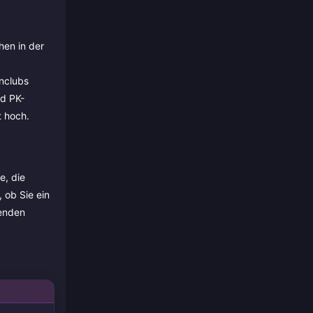
hen in der
nclubs
nd PK-
t hoch.
e, die
 ob Sie ein
genden