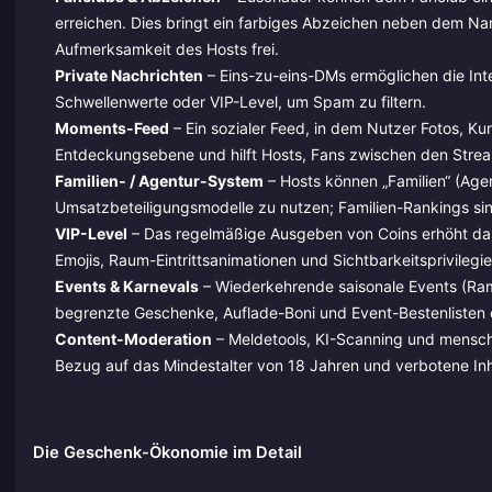
erreichen. Dies bringt ein farbiges Abzeichen neben dem Na
Aufmerksamkeit des Hosts frei.
Private Nachrichten
– Eins-zu-eins-DMs ermöglichen die Int
Schwellenwerte oder VIP-Level, um Spam zu filtern.
Moments-Feed
– Ein sozialer Feed, in dem Nutzer Fotos, K
Entdeckungsebene und hilft Hosts, Fans zwischen den Strea
Familien- / Agentur-System
– Hosts können „Familien“ (Age
Umsatzbeteiligungsmodelle zu nutzen; Familien-Rankings s
VIP-Level
– Das regelmäßige Ausgeben von Coins erhöht das W
Emojis, Raum-Eintrittsanimationen und Sichtbarkeitsprivilegien
Events & Karnevals
– Wiederkehrende saisonale Events (Rama
begrenzte Geschenke, Auflade-Boni und Event-Bestenlisten e
Content-Moderation
– Meldetools, KI-Scanning und menschl
Bezug auf das Mindestalter von 18 Jahren und verbotene Inh
Die Geschenk-Ökonomie im Detail