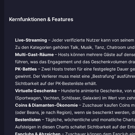
Kernfunktionen & Features
Live-Streaming
– Jeder verifizierte Nutzer kann von seinem
Zu den Kategorien gehören Talk, Musik, Tanz, Chatroom und 
Multi-Gast-Räume
– Hosts können mehrere Gäste auf dense
führen, was das Engagement und das Geschenkvolumen dras
PK-Battles
– Zwei Hosts treten für eine festgelegte Dauer 
gewinnt. Der Verlierer muss meist eine „Bestrafung“ ausführe
Sichtbarkeit auf der PK-Bestenliste erhält.
Virtuelle Geschenke
– Hunderte animierte Geschenke, von ei
(Sportwagen, Yachten, Schlösser, Galaxien) im Wert von zeh
Coins & Diamanten-Ökonomie
– Zuschauer kaufen Coins mi
(oder Beans, je nach Region), wenn sie beschenkt werden, 
Bestenlisten
– Tägliche, wöchentliche und monatliche Char
Aufsteigen in diesen Charts schaltet Sichtbarkeit auf der Ent
Fanclubs & Abzeichen
– Zuschauer können dem Fanclub eine