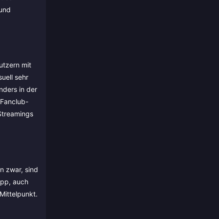
 und
utzern mit
uell sehr
nders in der
 Fanclub-
 Streamings
n zwar, sind
App, auch
Mittelpunkt.