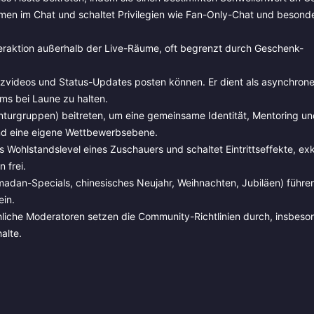
men im Chat und schaltet Privilegien wie Fan-Only-Chat und besond
eraktion außerhalb der Live-Räume, oft begrenzt durch Geschenk-
urzvideos und Status-Updates posten können. Er dient als asynchron
ms bei Laune zu halten.
nturgruppen) beitreten, um eine gemeinsame Identität, Mentoring un
ind eine eigene Wettbewerbsebene.
ohlstandslevel eines Zuschauers und schaltet Eintrittseffekte, exk
 frei.
dan-Specials, chinesisches Neujahr, Weihnachten, Jubiläen) führen 
in.
iche Moderatoren setzen die Community-Richtlinien durch, insbeson
alte.